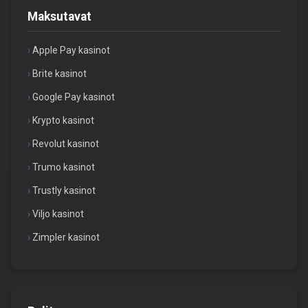
Maksutavat
Apple Pay kasinot
Brite kasinot
Google Pay kasinot
Krypto kasinot
Revolut kasinot
Trumo kasinot
Trustly kasinot
Viljo kasinot
Zimpler kasinot