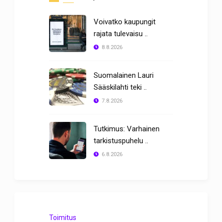
Voivatko kaupungit
rajata tulevaisu ..
8.8.2026
Suomalainen Lauri
Sääskilahti teki ..
7.8.2026
Tutkimus: Varhainen
tarkistuspuhelu ..
6.8.2026
Toimitus