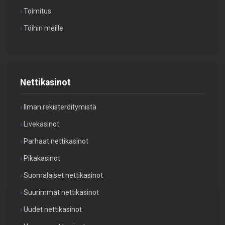
Toimitus
Töihin meille
Nettikasinot
Ilman rekisteröitymistä
Livekasinot
Parhaat nettikasinot
Pikakasinot
Suomalaiset nettikasinot
Suurimmat nettikasinot
Uudet nettikasinot