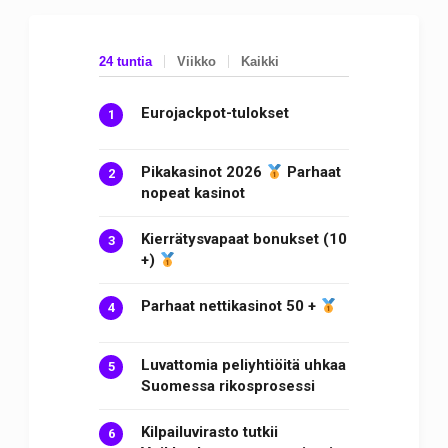
24 tuntia
Viikko
Kaikki
Eurojackpot-tulokset
Pikakasinot 2026
Parhaat
nopeat kasinot
Kierrätysvapaat bonukset (10
+)
Parhaat nettikasinot 50 +
Luvattomia peliyhtiöitä uhkaa
Suomessa rikosprosessi
Kilpailuvirasto tutkii