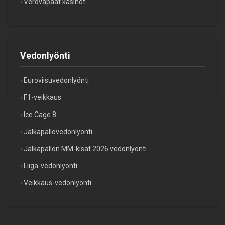
Verovapaat kasinot
Vedonlyönti
Euroviisuvedonlyönti
F1-veikkaus
Ice Cage 8
Jalkapallovedonlyönti
Jalkapallon MM-kisat 2026 vedonlyönti
Liiga-vedonlyönti
Veikkaus-vedonlyönti