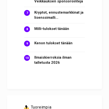
Veikkauksen sponsorointeja
Kryptot, ennustemarkkinat ja
lisenssimalli…
Milli-tulokset tänään
Kenon tulokset tänään
Ilmaiskierroksia ilman
talletusta 2026
Tuoreimpia