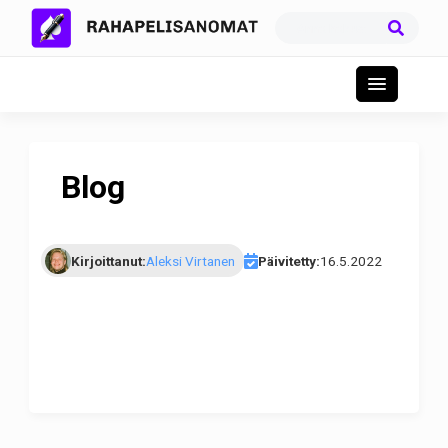
Blog
Kirjoittanut:
Aleksi Virtanen
Päivitetty:
16.5.2022