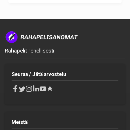
Rahapelit rehellisesti
Seuraa / Jätä arvostelu
Meistä