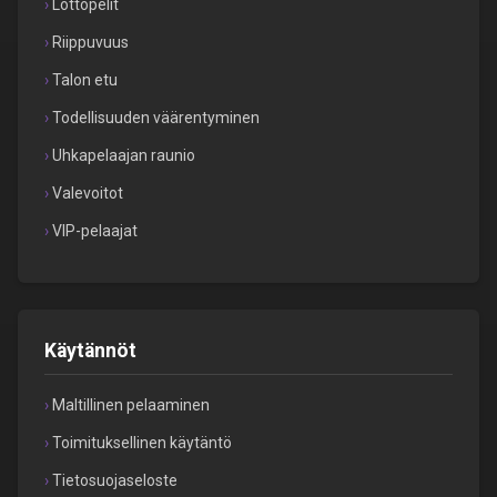
Lottopelit
Riippuvuus
Talon etu
Todellisuuden väärentyminen
Uhkapelaajan raunio
Valevoitot
VIP-pelaajat
Käytännöt
Maltillinen pelaaminen
Toimituksellinen käytäntö
Tietosuojaseloste