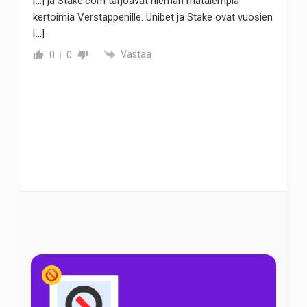
[…] ja Stake.com tarjoavat hieman matalempia
kertoimia Verstappenille. Unibet ja Stake ovat vuosien
[…]
Vastaa
0
0