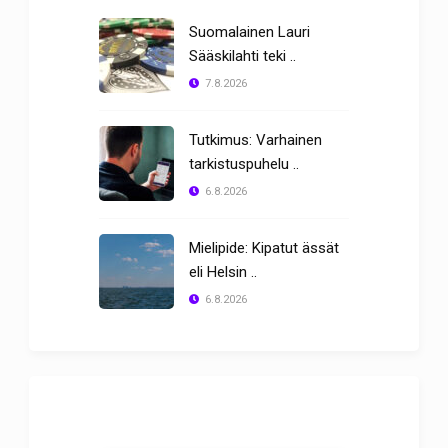
Suomalainen Lauri
Sääskilahti teki ..
7.8.2026
Tutkimus: Varhainen
tarkistuspuhelu ..
6.8.2026
Mielipide: Kipatut ässät
eli Helsin ..
6.8.2026