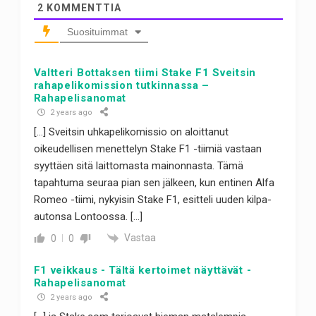
2
KOMMENTTIA
Suosituimmat
Valtteri Bottaksen tiimi Stake F1 Sveitsin
rahapelikomission tutkinnassa –
Rahapelisanomat
2 years ago
[…] Sveitsin uhkapelikomissio on aloittanut
oikeudellisen menettelyn Stake F1 -tiimiä vastaan
syyttäen sitä laittomasta mainonnasta. Tämä
tapahtuma seuraa pian sen jälkeen, kun entinen Alfa
Romeo -tiimi, nykyisin Stake F1, esitteli uuden kilpa-
autonsa Lontoossa. […]
Vastaa
0
0
F1 veikkaus - Tältä kertoimet näyttävät -
Rahapelisanomat
2 years ago