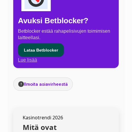
Avuksi Betblocker?
Betblocker estää rahapelisivujen toimimisen
laitteellasi.
Lataa Betblocker
Lue lisää
Ilmoita asiavirheestä
!
Kasinotrendi 2026
Mitä ovat