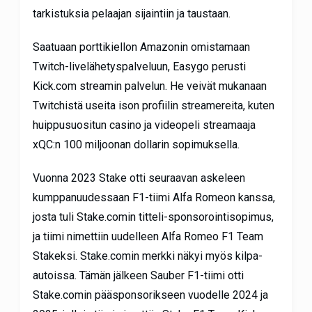
tarkistuksia pelaajan sijaintiin ja taustaan.
Saatuaan porttikiellon Amazonin omistamaan
Twitch-livelähetyspalveluun, Easygo perusti
Kick.com streamin palvelun. He veivät mukanaan
Twitchistä useita ison profiilin streamereita, kuten
huippusuositun casino ja videopeli streamaaja
xQC:n 100 miljoonan dollarin sopimuksella.
Vuonna 2023 Stake otti seuraavan askeleen
kumppanuudessaan F1-tiimi Alfa Romeon kanssa,
josta tuli Stake.comin titteli-sponsorointisopimus,
ja tiimi nimettiin uudelleen Alfa Romeo F1 Team
Stakeksi. Stake.comin merkki näkyi myös kilpa-
autoissa. Tämän jälkeen Sauber F1-tiimi otti
Stake.comin pääsponsorikseen vuodelle 2024 ja