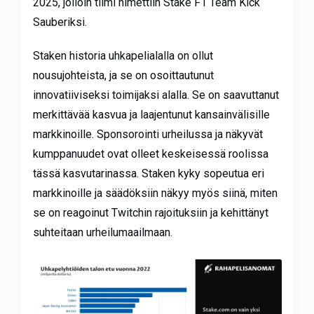
2025, jolloin tiimi nimettiin Stake F1 Team Kick
Sauberiksi.
Staken historia uhkapelialalla on ollut
nousujohteista, ja se on osoittautunut
innovatiiviseksi toimijaksi alalla. Se on saavuttanut
merkittävää kasvua ja laajentunut kansainvälisille
markkinoille. Sponsorointi urheilussa ja näkyvät
kumppanuudet ovat olleet keskeisessä roolissa
tässä kasvutarinassa. Staken kyky sopeutua eri
markkinoille ja säädöksiin näkyy myös siinä, miten
se on reagoinut Twitchin rajoituksiin ja kehittänyt
suhteitaan urheilumaailmaan.