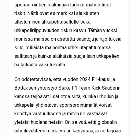
sponsorointien mukanaan tuomat mahdolliset
riskit. Näitä ovat esimerkiksi alaikäisten
altistuminen uhkapelisisällölle sekä
uhkapeliriippuvuuden riskin kasvu. Tämän vuoksi
monissa maissa on asetettu sääntöjä ja rajoituksia
sille, millaista mainontaa urheilutapahtumissa
sallitaan ja kuinka alaikäisiä suojellaan uhkapelien
haitallisilta vaikutuksilta.
On odotettavissa, että vuoden 2024 F1-kausi ja
Bottaksen yhteistyö Stake F1 Team Kick Sauberin
kanssa tarjoavat lisätietoa siitä, kuinka urheilun ja
uhkapelin yhdistävät sponsorointimallit voivat
kehittyä vastuullisesti ja miten ne vastaavat
yleisiin huolenaiheisiin. On selvää, että globaalin
urheiluviihteen merkitys on kasvussa, ja se tarjoaa