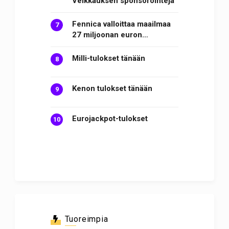
Veikkauksen sponsorointeja
Fennica valloittaa maailmaa
27 miljoonan euron…
Milli-tulokset tänään
Kenon tulokset tänään
Eurojackpot-tulokset
Tuoreimpia