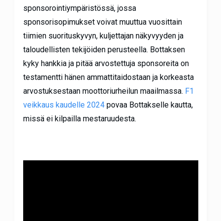
sponsorointiympäristössä, jossa
sponsorisopimukset voivat muuttua vuosittain
tiimien suorituskyvyn, kuljettajan näkyvyyden ja
taloudellisten tekijöiden perusteella. Bottaksen
kyky hankkia ja pitää arvostettuja sponsoreita on
testamentti hänen ammattitaidostaan ja korkeasta
arvostuksestaan moottoriurheilun maailmassa.
F1
veikkaus kaudelle 2024
povaa Bottakselle kautta,
missä ei kilpailla mestaruudesta.