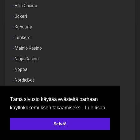
Hillo Casino
Jokeri
Kanuuna
Lonkero
Mainio Kasino
Ninja Casino
Noppa
NordicBet
Onnela Kasino
Tämä sivusto käyttää evästeitä parhaan
Otto Kasino
käyttökokemuksen takaamiseksi.
Lue lisää
Paf
Panosta
Selvä!
Pelikaani