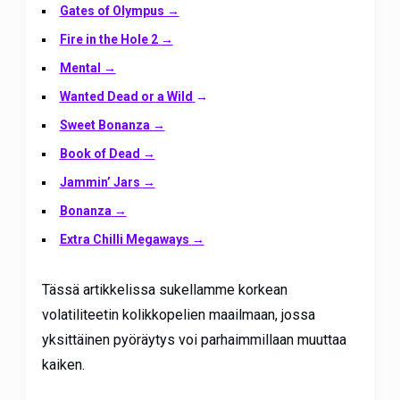
Gates of Olympus
→
Fire in the Hole 2
→
Mental
→
Wanted Dead or a Wild
→
Sweet Bonanza
­
→
Book of Dead
­
→
Jammin’ Jars
­→
Bonanza
­→
Extra Chilli Megaways
→
Tässä artikkelissa sukellamme korkean
volatiliteetin kolikkopelien maailmaan, jossa
yksittäinen pyöräytys voi parhaimmillaan muuttaa
kaiken.