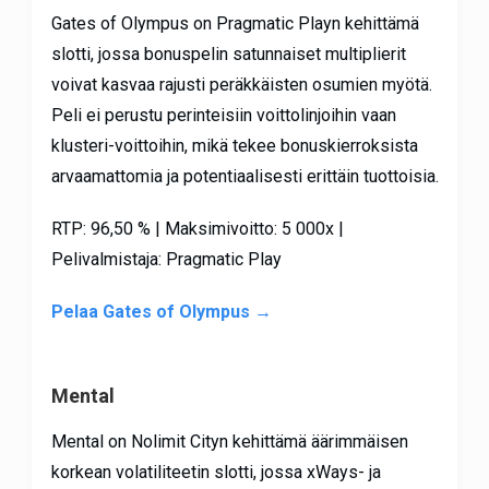
Gates of Olympus on Pragmatic Playn kehittämä
slotti, jossa bonuspelin satunnaiset multiplierit
voivat kasvaa rajusti peräkkäisten osumien myötä.
Peli ei perustu perinteisiin voittolinjoihin vaan
klusteri-voittoihin, mikä tekee bonuskierroksista
arvaamattomia ja potentiaalisesti erittäin tuottoisia.
RTP: 96,50 % | Maksimivoitto: 5 000x |
Pelivalmistaja: Pragmatic Play
Pelaa Gates of Olympus →
Mental
Mental on Nolimit Cityn kehittämä äärimmäisen
korkean volatiliteetin slotti, jossa xWays- ja