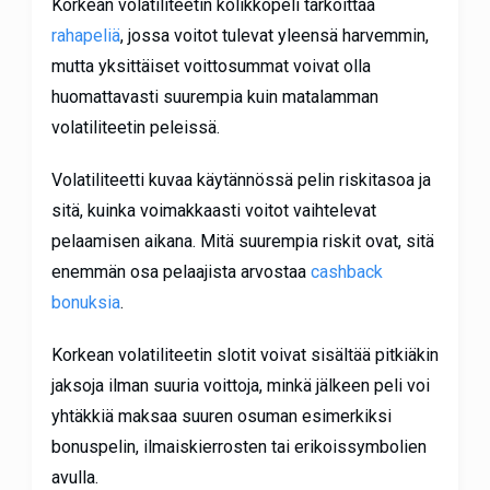
Korkean volatiliteetin kolikkopeli tarkoittaa
rahapeliä
, jossa voitot tulevat yleensä harvemmin,
mutta yksittäiset voittosummat voivat olla
huomattavasti suurempia kuin matalamman
volatiliteetin peleissä.
Volatiliteetti kuvaa käytännössä pelin riskitasoa ja
sitä, kuinka voimakkaasti voitot vaihtelevat
pelaamisen aikana. Mitä suurempia riskit ovat, sitä
enemmän osa pelaajista arvostaa
cashback
bonuksia
.
Korkean volatiliteetin slotit voivat sisältää pitkiäkin
jaksoja ilman suuria voittoja, minkä jälkeen peli voi
yhtäkkiä maksaa suuren osuman esimerkiksi
bonuspelin, ilmaiskierrosten tai erikoissymbolien
avulla.