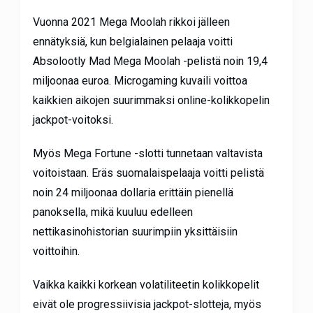
Vuonna 2021 Mega Moolah rikkoi jälleen
ennätyksiä, kun belgialainen pelaaja voitti
Absolootly Mad Mega Moolah -pelistä noin 19,4
miljoonaa euroa. Microgaming kuvaili voittoa
kaikkien aikojen suurimmaksi online-kolikkopelin
jackpot-voitoksi.
Myös Mega Fortune -slotti tunnetaan valtavista
voitoistaan. Eräs suomalaispelaaja voitti pelistä
noin 24 miljoonaa dollaria erittäin pienellä
panoksella, mikä kuuluu edelleen
nettikasinohistorian suurimpiin yksittäisiin
voittoihin.
Vaikka kaikki korkean volatiliteetin kolikkopelit
eivät ole progressiivisia jackpot-slotteja, myös