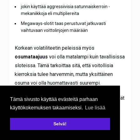
jokin käyttää aggressiivisia satunnaiskerroin -
mekaniikkoja eli multipliereita
Megaways-slotit taas perustuvat jatkuvasti
vaihtuvaan voittolinjojen määrään
Korkean volatiliteetin peleissä myös
osumataajuus
voi olla matalampi kuin tavallisissa
sloteissa. Tämä tarkoittaa sitä, että voitollisia
kierroksia tulee harvemmin, mutta yksittäinen
osuma voi olla huomattavasti suurempi.
Monet korkean volatiliteetin kolikkopelit sisältävät
Tämä sivusto käyttää evästeitä parhaan
lisäksi ominaisuuksia, joiden tarkoituksena on
käyttökokemuksen takaamiseksi.
Lue lisää
kasvattaa vaihtelua entisestään. Tällaisia ovat:
Selvä!
bonusostot