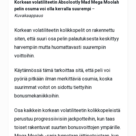
Korkean volatiliteetin Absolootly Mad Mega Moolah
pelin osuma voi olla kerralla suurempi
–
Kuvakaappaus
Korkean volatiliteetin kolikkopelit on rakennettu
siten, että suuri osa pelin palautuksesta keskittyy
harvempiin mutta huomattavasti suurempiin
voittoihin.
Käytännössä tämä tarkoittaa sitä, että peli voi
pyöriä pitkään ilman merkittäviä osumia, koska
suurimmat voitot on sidottu tiettyihin
bonusmekaniikkoihin.
Osa kaikkein korkean volatiliteetin kolikkopeleistä
perustuu progressiivisiin jackpotteihin, kun taas
toiset rakentuvat suurten bonusvoittojen ympärille.
Mega Moolah -sarja tunnetaan jättipoteistaan, kun