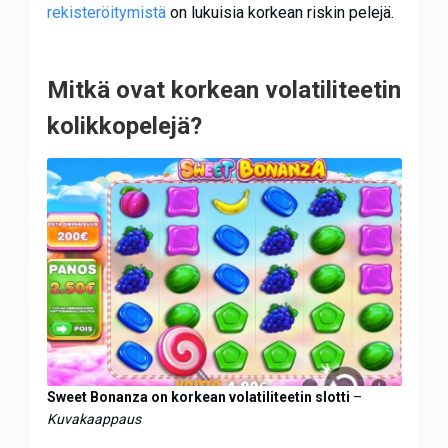
rekisteröitymistä
on lukuisia korkean riskin pelejä.
Mitkä ovat korkean volatiliteetin
kolikkopelejä?
Sweet Bonanza on korkean volatiliteetin slotti
–
Kuvakaappaus