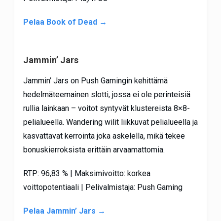
Pelaa Book of Dead →
Jammin’ Jars
Jammin’ Jars on Push Gamingin kehittämä
hedelmäteemainen slotti, jossa ei ole perinteisiä
rullia lainkaan – voitot syntyvät klustereista 8×8-
pelialueella. Wandering wilit liikkuvat pelialueella ja
kasvattavat kerrointa joka askelella, mikä tekee
bonuskierroksista erittäin arvaamattomia.
RTP: 96,83 % | Maksimivoitto: korkea
voittopotentiaali | Pelivalmistaja: Push Gaming
Pelaa Jammin’ Jars →