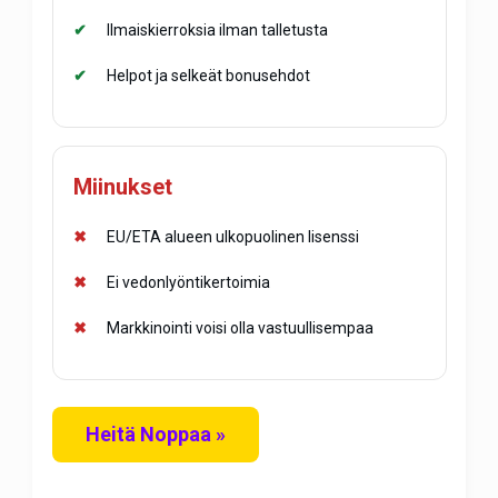
Ilmaiskierroksia ilman talletusta
Helpot ja selkeät bonusehdot
Miinukset
EU/ETA alueen ulkopuolinen lisenssi
Ei vedonlyöntikertoimia
Markkinointi voisi olla vastuullisempaa
Heitä Noppaa »