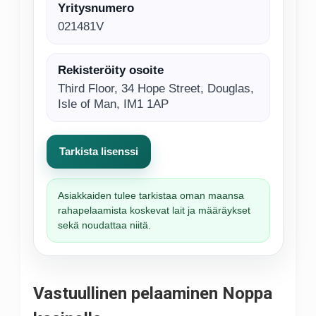
Yritysnumero
021481V
Rekisteröity osoite
Third Floor, 34 Hope Street, Douglas,
Isle of Man, IM1 1AP
Tarkista lisenssi
Asiakkaiden tulee tarkistaa oman maansa
rahapelaamista koskevat lait ja määräykset
sekä noudattaa niitä.
Vastuullinen pelaaminen Noppa