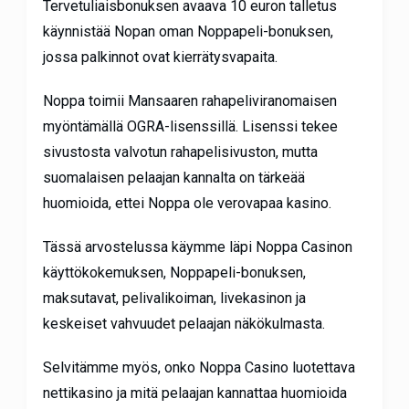
Tervetuliaisbonuksen avaava 10 euron talletus
käynnistää Nopan oman Noppapeli-bonuksen,
jossa palkinnot ovat kierrätysvapaita.
Noppa toimii Mansaaren rahapeliviranomaisen
myöntämällä OGRA-lisenssillä. Lisenssi tekee
sivustosta valvotun rahapelisivuston, mutta
suomalaisen pelaajan kannalta on tärkeää
huomioida, ettei Noppa ole verovapaa kasino.
Tässä arvostelussa käymme läpi Noppa Casinon
käyttökokemuksen, Noppapeli-bonuksen,
maksutavat, pelivalikoiman, livekasinon ja
keskeiset vahvuudet pelaajan näkökulmasta.
Selvitämme myös, onko Noppa Casino luotettava
nettikasino ja mitä pelaajan kannattaa huomioida