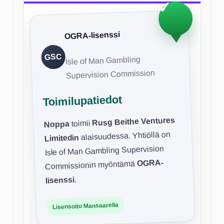
OGRA-lisenssi
GSC
Isle of Man Gambling
Supervision Commission
Toimilupatiedot
Rusg Beithe Ventures
toimii
Noppa
alaisuudessa. Yhtiöllä on
Limitedin
Isle of Man Gambling Supervision
OGRA-
Commissionin myöntämä
.
lisenssi
Lisensoitu Mansaarella