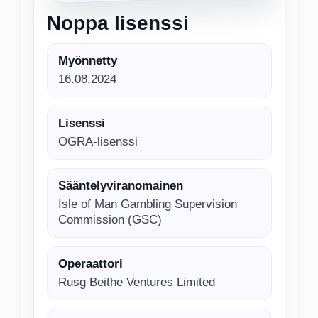
Noppa lisenssi
Myönnetty
16.08.2024
Lisenssi
OGRA-lisenssi
Sääntelyviranomainen
Isle of Man Gambling Supervision
Commission (GSC)
Operaattori
Rusg Beithe Ventures Limited