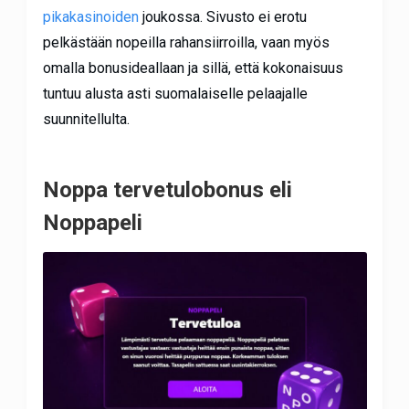
pikakasinoiden
joukossa. Sivusto ei erotu
pelkästään nopeilla rahansiirroilla, vaan myös
omalla bonusideallaan ja sillä, että kokonaisuus
tuntuu alusta asti suomalaiselle pelaajalle
suunnitellulta.
Noppa tervetulobonus eli
Noppapeli