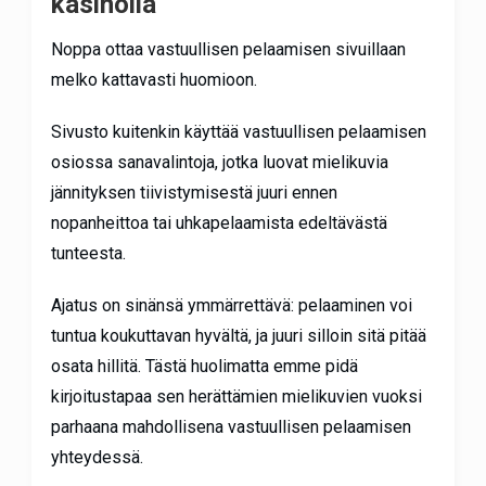
kasinolla
Noppa ottaa vastuullisen pelaamisen sivuillaan
melko kattavasti huomioon.
Sivusto kuitenkin käyttää vastuullisen pelaamisen
osiossa sanavalintoja, jotka luovat mielikuvia
jännityksen tiivistymisestä juuri ennen
nopanheittoa tai uhkapelaamista edeltävästä
tunteesta.
Ajatus on sinänsä ymmärrettävä: pelaaminen voi
tuntua koukuttavan hyvältä, ja juuri silloin sitä pitää
osata hillitä. Tästä huolimatta emme pidä
kirjoitustapaa sen herättämien mielikuvien vuoksi
parhaana mahdollisena vastuullisen pelaamisen
yhteydessä.