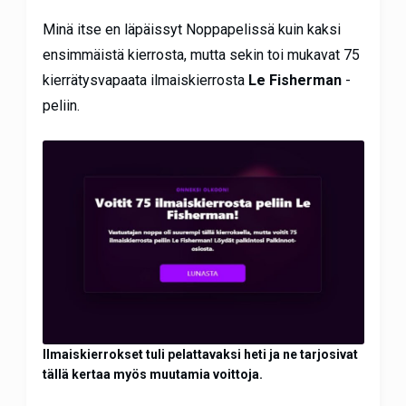
Minä itse en läpäissyt Noppapelissä kuin kaksi
ensimmäistä kierrosta, mutta sekin toi mukavat 75
kierrätysvapaata ilmaiskierrosta
Le Fisherman
-
peliin.
Ilmaiskierrokset tuli pelattavaksi heti ja ne tarjosivat
tällä kertaa myös muutamia voittoja.