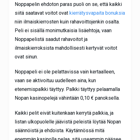
Noppapelin ehdoton paras puoli on se, että kaikki
siitä saatavat voitot ovat
kierrätysvapaita bonuksia
niin ilmaiskierrosten kuin rahavoittojenkin osalta.
Peli ei sisällä monimutkaisia lisäehtoja, vaan
Noppapelistä saadut rahavoitot ja
ilmaiskierroksista mahdollisesti kertyvät voitot
ovat sinun.
Noppapeli ei ole pelattavissa vain kertaalleen,
vaan se aktivoituu uudelleen aina, kun
etenemispalkki täyttyy. Palkki täyttyy pelaamalla
Nopan kasinopelejä vähintään 0,10 € panoksella.
Kaikki pelit eivät kuitenkaan kerrytä palkkia, ja
listan ulkopuolelle jäävistä peleistä löytää Nopan
säännöistä ja ehdoista. Käytännössä mitä
enemmän kasinolla pelaa, sitä useammin pääsee