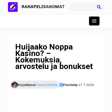
Huijaako Noppa
Kasino? –
Kokemuksia,
arvostelu ja bonukset
Kirjoittanut:
Teemu Mattila
Päivitetty:
21.7.2026