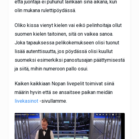
että juontaja ei puhunut lainkaan sinä aikana, kun
olin mukana rulettipöydässä.
Oliko kissa vienyt kielen vai eikö pelinhoitaja ollut
suomen kielen taitoinen, sitä on vaikea sanoa.
Joka tapauksessa pelikokemukseen olisi tuonut
lisää autenttisuutta, jos pöydässä olisi kuullut
suomeksi esimerkiksi panostusajan päättymisestä
ja siitä, mihin numeroon pallo osui.
Kaiken kaikkiaan Nopan livepelit toimivat siinä
määrin hyvin että se ansaitsee paikan meidän
livekasinot
-sivullamme.