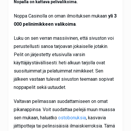
Nopalla on kattava pelivalikoima.
Noppa Casinolla on oman ilmoituksen mukaan
yli 3
000 pelinimikkeen valikoima
.
Luku on sen verran massiivinen, että sivuston voi
perustellusti sanoa tarjoavan jokaiselle jotakin.
Pelit on järjestetty etusivulla varsin
käyttäjäystävällisesti: heti alkuun tarjolla ovat
suosituimmat ja pelatuimmat nimikkeet. Sen
jälkeen vastaan tulevat sivuston teemaan sopivat
noppapelit sekä uutuudet.
Valtavan pelimassan suodattamiseen on omat
pikanappinsa. Voit suodattaa pelejä muun muassa
sen mukaan, haluatko
ostobonuksia
, kasvavia
jättipotteja tai pelinsisäisiä ilmaiskierroksia. Tämä