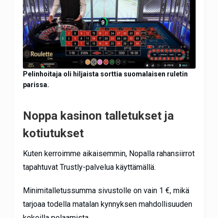
Pelinhoitaja oli hiljaista sorttia suomalaisen ruletin
parissa.
Noppa kasinon talletukset ja
kotiutukset
Kuten kerroimme aikaisemmin, Nopalla rahansiirrot
tapahtuvat Trustly-palvelua käyttämällä.
Minimitalletussumma sivustolle on vain 1 €, mikä
tarjoaa todella matalan kynnyksen mahdollisuuden
kokeilla pelaamista.