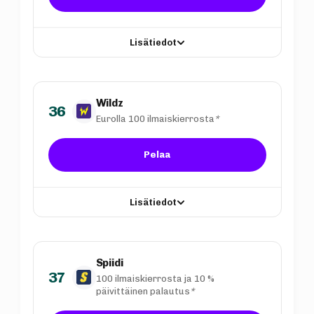
Viro
18+
Lisätiedot
Wildz
36
Eurolla 100 ilmaiskierrosta
*
Pelaa
50 kierrätysvapaata ilmaiskierrosta
Lisätiedot
Apple Pay ja verkkopankit
(Google Pay
meidän kautta
puuttuu)
Paratiisi-jättipotit
joista voi voittaa
Oma
Tuohi 1000 -nettikasinopeli
Yksi harvoista kasinoista, joilla on
jopa yli 100 000 €
Spiidi
selkeä suomenkielinen vedonlyönti
37
100 ilmaiskierrosta ja 10 %
Kaikki voitot kotiutettavissa heti ilman
10 % bonuspalautus tappioista
päivittäinen palautus
*
kierrätystä
päivittäin
Granturo Malta Ltd
OPERAATTORI