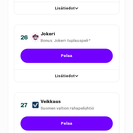
Luotettava nettikasino
Lisätiedot
Kaikki palkinnot vain 1× kierrätyksellä
Toimii verkkopankeilla
Lataamo Wheel -bonuspyörä
ensitallettajille
Jokeri
Njord Ventures B.V.
OPERAATTORI
26
Bonus: Jokeri-tuplauspeli
*
Vana Lauri OÜ
OPERAATTORI
Viro
18+
Pelaa
Viro
18+
Lisätiedot
Veikkaus
27
Suomen valtion rahapeliyhtiö
Pelaa