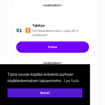
kolikkopeleillä ja haasta Ampparitownin
Lisätiedot
1 € minimitalletus
pahikset
10 % bonuspalautus (10× kierrätys)
Voita jopa
5 000 € käteiskierroksia
Gargabuzz-loppumonsterista –
Tykitys
51
palkinnot vain 1× kierrätyksellä
333 ilmaiskierrosta + jopa 20 %
Njord Ventures B.V.
OPERAATTORI
cashback
*
Ex-Veikkaus-tiimi, verovapaa Viro-
lisenssi, minimitalletus 10 €
Lue arvio
Curaçao
18+
Pelaa
Lue arvio
Viro
18+
Lisätiedot
Tämä sivusto käyttää evästeitä parhaan
käyttökokemuksen takaamiseksi.
Lue lisää
Tuplaus
52
100 % bonus + 200 ilmaiskierrosta
*
Selvä!
Pelaa