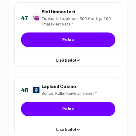
% bonus 500 € ja 75 % bonus 400 €
kolmelle ensitalletukselle (40×
Slottimonsteri
kierrätys). Ilmaiskierroksista voitot
47
Tuplaa talletuksesi 500 € asti ja 100
suoraan käteisenä
ilmaiskierrosta
*
Pelaa
White Hat Gaming Ltd
OPERAATTORI
Omat jättipotit
, panosta 0,10 € lisää
per kierros
Lisätiedot
Lue arvio
Malta
18+
Lisenssi ei ole paras, palautusprosentit
eivät läpinäkyvät
Lapland Casino
48
Bonus: Kullankaivuu-minipeli
*
Fruity Entertainment BV
OPERAATTORI
Spiidi, Kaahaus
SISARBRÄNDIT
Pelaa
Lue arvio
Curaçao
18+
Finanssivalvotut maksut
Lisätiedot
Uusi nettikasino
Lataamo-kasinon