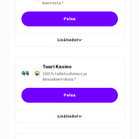
kierrosta
*
White Hat Gaming Ltd
OPERAATTORI
Pelaa
Lue arvio
Malta
18+
100 ilmaiskierrosta 0,10 € panoksella
tai 10 ilmaiskierrosta 1 € panoksella
Lisätiedot
Tämän hetken kuumimpia kasinouutuus
Tuuri Kasino
MagicPoro Ltd
OPERAATTORI
44
100 % talletusbonus ja
ilmaiskierroksia
*
Lue arvio
Viro
18+
Pelaa
Ensitalletuksella
25 kierrätysvapaata
Reactoonz-ilmaiskierrosta
Lisätiedot
Viljo-maksut