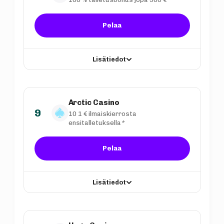
Tervetuliaisetuna 100 ilmaiskierrosta
(30× kierrätysvaatimus)
OPERAATTORI
Ålands Penningautomatförening
Pelaa
Verovapaa ja luotettava casino
Ahvenanmaan maakuntahallitus
OMISTAJA
Lisätiedot
Ninja Global OÜ
OPERAATTORI
Lue arvio
Ahvenanmaa
18+
Viro
18+
Arctic Casino
9
10 1 € ilmaiskierrosta
ensitalletuksella
*
Pelaa
Lisätiedot
Testaa
Book of 99
-peliä, jolla on
nettikasinopelien parhaita