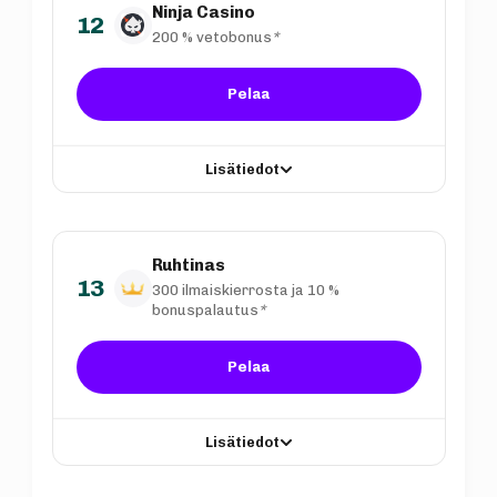
Ninja Casino
12
200 % vetobonus
*
10 ilmaiskierrosta 1 € panoksella
ensitalletuksella (35× kierrätys)
Pelaa
Ainoa suomenkielinen kasino jolla on
sekä Apple Pay että Google Pay
Lisätiedot
Claymore Malta
OPERAATTORI
iBet Group
OMISTAJA
Ruhtinas
13
300 ilmaiskierrosta ja 10 %
Lue arvio
Malta
18+
bonuspalautus
*
Pelaa
Lisätiedot