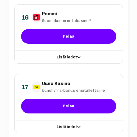
Ei kierrätystä eikä sekavia ehtoja,
Ninja Global OÜ
OPERAATTORI
Suosituimpien kasinopelien listaus
heti
verovapaa
Pommi
16
Entain (Britannia)
OMISTAJA
etusivulla
Suomalainen nettikasino
*
MagicPoro Ltd
OPERAATTORI
Omia jättipotteja, joista
Mega-potin
Pelikaani, Pelikioski
SISARBRÄNDIT
Lue arvio
huippu
on ollut yli 272 000 €
Viro
Pelaa
18+
White Star B.V.
OPERAATTORI
Viro
18+
Lisätiedot
3000+ peliä
Luotettava nettikasino
Lue arvio
Curaçao
18+
Uuno Kasino
17
Toimii verkkopankeilla
Uunohyrrä-bonus ensitallettajille
Njord Ventures B.V.
OPERAATTORI
Pelaa
Curaçao
18+
Lisätiedot