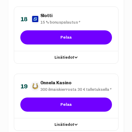
Luotettava Trustly-kasino
, eli
Slotti
18
talletukset ja kotiutukset omalla
15 % bonuspalautus
*
pankkitunnuksella
Sinä valitset:
kasinobonus tai
Pelaa
urheiluvedonlyöntibonus
samasta
tarjouksesta
Paras uusi Trumo-kasino
Lisätiedot
Luotettava nettikasino
Verovapaat voitot Malta-lisenssillä
Keskimääräistä paremmat
Toimii verkkopankeilla
palautusprosentit
Granturo Malta Ltd
OPERAATTORI
Onnela Kasino
19
Ensitallettajalle pyöräytys
300 ilmaiskierrosta 30 € talletuksella
*
Njord Ventures B.V.
OPERAATTORI
Uunohyrrään
Malta
18+
Pelaa
Viro
18+
Lue arvio
Curaçao
18+
Lisätiedot