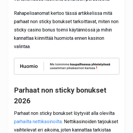
Rahapelisanomat kertoo tässä artikkelissa mitä
parhaat non sticky bonukset tarkoittavat, miten non
sticky casino bonus toimii käytännössä ja mihin
kannattaa kiinnittää huomiota ennen kasinon
valintaa.
Parhaat non sticky bonukset
2026
Parhaat non sticky bonukset löytyvät alla olevilta
parhailta nettikasinoilta
. Nettikasinoiden tarjoukset
vaihtelevat eri aikoina, joten kannattaa tarkistaa