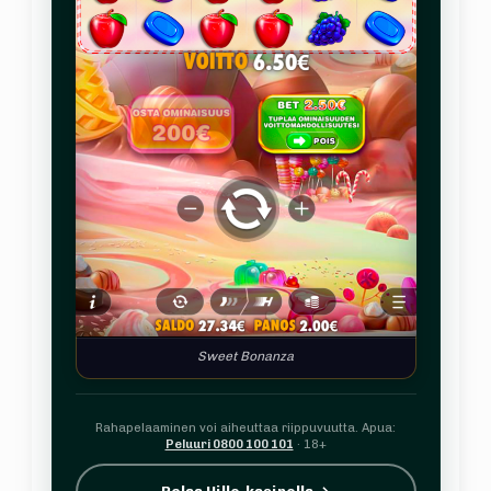
Sweet Bonanza
Rahapelaaminen voi aiheuttaa riippuvuutta. Apua:
Peluuri 0800 100 101
· 18+