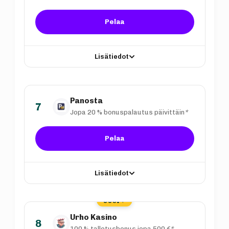
Kattava pelivalikoima
Pelaa
Njord Ventures B.V.
OPERAATTORI
Lisätiedot
Viro
18+
Legacy of Dead
Panosta
7
Jopa 20 % bonuspalautus päivittäin
*
200 ilmaiskierrosta kierrätysvapaana
Jopa satojen tuhansien eurojen
Pelaa
jättipotit
10 € käteistä ja 25 ilmaiskierrosta
Lisätiedot
Fruity Entertainment BV
OPERAATTORI
Thunderbar-peliin ensitalletuksella
Spiidi, Kiekka
SISARBRÄNDIT
Turvallinen ja vastuullinen – pakolliset
✦
UUSI
Mega Moolah
tappiorajat kaikille pelaajille
Urho Kasino
Lue arvio
Curaçao
18+
8
100 % talletusbonus jopa 500 €
*