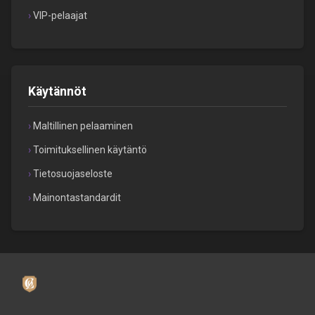
VIP-pelaajat
Käytännöt
Maltillinen pelaaminen
Toimituksellinen käytäntö
Tietosuojaseloste
Mainontastandardit