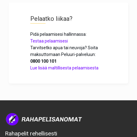
Pelaatko liikaa?
Pidä pelaamisesi hallinnassa:
Testaa pelaamisesi
Tarvitsetko apua tai neuvoja? Soita
maksuttomaan Peluuri-palveluun:
0800 100 101
Lue lisää maltillisesta pelaamisesta
Rahapelit rehellisesti