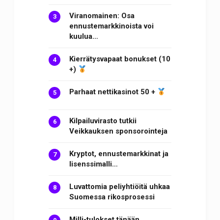
Viranomainen: Osa
ennustemarkkinoista voi
kuulua…
Kierrätysvapaat bonukset (10
+)
Parhaat nettikasinot 50 +
Kilpailuvirasto tutkii
Veikkauksen sponsorointeja
Kryptot, ennustemarkkinat ja
lisenssimalli…
Luvattomia peliyhtiöitä uhkaa
Suomessa rikosprosessi
Milli-tulokset tänään