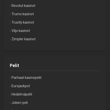
Revolut kasinot
Trumo kasinot
Trustly kasinot
Viljo kasinot
Zimpler kasinot
Pelit
Parhaat kasinopelit
Eurojackpot
Hedelmäpelit
Jokeri-peli