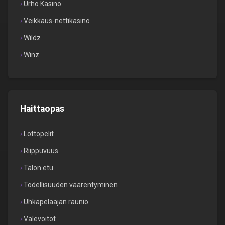
Urho Kasino
Veikkaus-nettikasino
Wildz
Winz
Haittaopas
Lottopelit
Riippuvuus
Talon etu
Todellisuuden väärentyminen
Uhkapelaajan raunio
Valevoitot