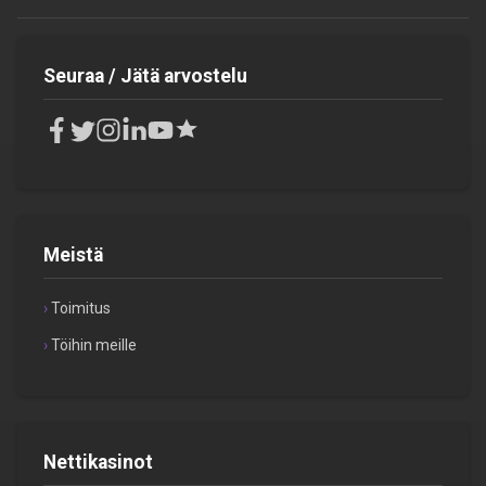
Seuraa / Jätä arvostelu
Meistä
Toimitus
Töihin meille
Nettikasinot