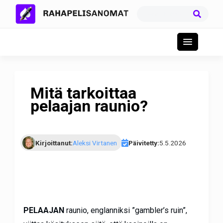
Mitä tarkoittaa
pelaajan raunio?
Kirjoittanut:
Aleksi Virtanen
Päivitetty:
5.5.2026
PELAAJAN
raunio, englanniksi ”gambler’s ruin”,