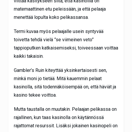
viittaa käsitykseen siitä, että kasinoilla on
matemaattinen etu peleissään, ja että pelaaja
menettää lopulta koko pelikassansa.
Termi kuvaa myös pelaajalle usein syntyvää
toivetta tehdä vielä ”se viimeinen veto”
tappioputken katkaisemiseksi, toiveessaan voittaa
kaikki takaisin.
Gambler’s Ruin kiteyttää yksinkertaisesti sen,
minkä moni jo tietää. Mitä kauemmin pelaat
kasinolla, sitä todennäköisempää on, että häviät ja
kasino tekee voittoa.
Mutta taustalla on muutakin. Pelaajan pelikassa on
rajallinen, kun taas kasinolla on käytännössä
rajattomat resurssit. Lisäksi jokainen kasinopeli on