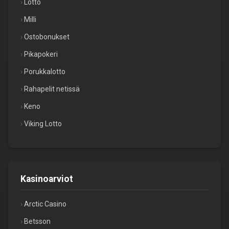
Lotto
Milli
Ostobonukset
Pikapokeri
Porukkalotto
Rahapelit netissä
Keno
Viking Lotto
Kasinoarviot
Arctic Casino
Betsson