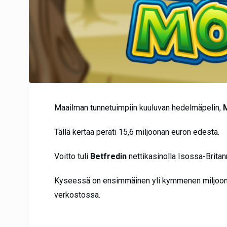
Maailman tunnetuimpiin kuuluvan hedelmäpelin,
Tällä kertaa peräti 15,6 miljoonan euron edestä.
Voitto tuli
Betfredin
nettikasinolla Isossa-Britan
Kyseessä on ensimmäinen yli kymmenen miljoona
verkostossa.