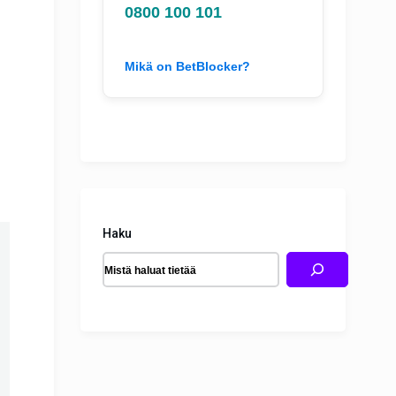
0800 100 101
Mikä on BetBlocker?
Haku