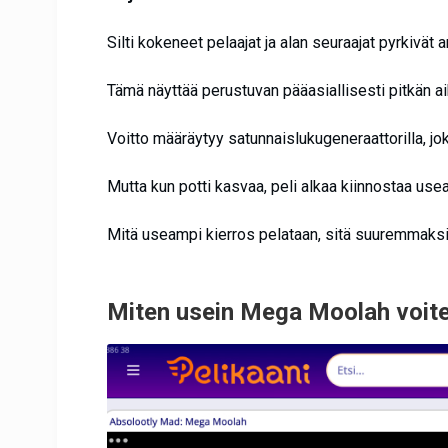
Silti kokeneet pelaajat ja alan seuraajat pyrkivät 
Tämä näyttää perustuvan pääasiallisesti pitkän aik
Voitto määräytyy satunnaislukugeneraattorilla, joka
Mutta kun potti kasvaa, peli alkaa kiinnostaa use
Mitä useampi kierros pelataan, sitä suuremmaksi 
Miten usein Mega Moolah voit