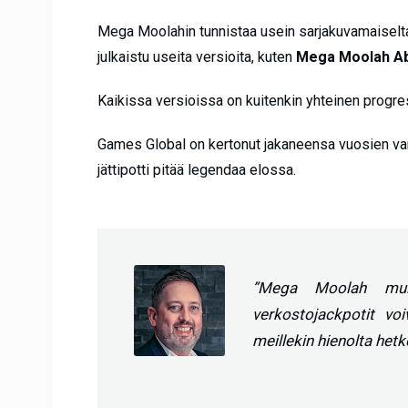
Mega Moolahin tunnistaa usein sarjakuvamaiselta 
julkaistu useita versioita, kuten
Mega Moolah Ab
Kaikissa versioissa on kuitenkin yhteinen progres
Games Global on kertonut jakaneensa vuosien var
jättipotti pitää legendaa elossa.
”Mega Moolah muist
verkostojackpotit voi
meillekin hienolta hetke