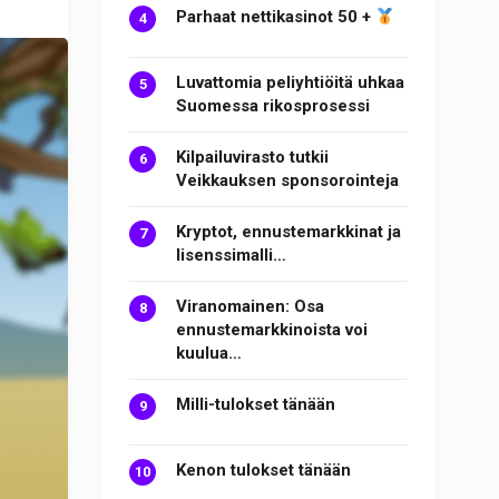
Parhaat nettikasinot 50 +
Luvattomia peliyhtiöitä uhkaa
Suomessa rikosprosessi
Kilpailuvirasto tutkii
Veikkauksen sponsorointeja
Kryptot, ennustemarkkinat ja
lisenssimalli…
Viranomainen: Osa
ennustemarkkinoista voi
kuulua…
Milli-tulokset tänään
Kenon tulokset tänään