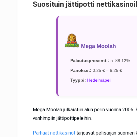
Suosituin jättipotti nettikasinoi
Mega Moolah
Palautusprosentti:
n. 88.12%
Panokset:
0.25 € – 6.25 €
Tyyppi:
Hedelmäpeli
Mega Moolah julkaistiin alun perin vuonna 2006. 
vanhimpiin jättipottipeleihin.
Parhaat nettikasinot
tarjoavat pelisarjan suomen k