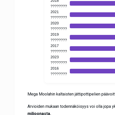
2018
????????
2021
????????
2020
????????
2019
????????
2017
????????
2023
????????
2016
????????
Mega Moolahin kaltaisten jättipottipelien päävoit
Arvioiden mukaan todennäköisyys voi olla jopa yk
miljoonasta.