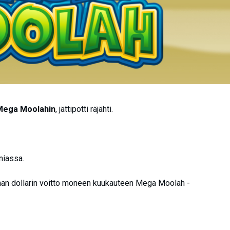
Mega Moolahin
, jättipotti räjähti.
niassa.
n dollarin voitto moneen kuukauteen Mega Moolah -