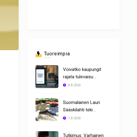
Tuoreimpia
Voivatko kaupungit
rajata tulevaisu ..
8.8.2026
Suomalainen Lauri
Sääskilahti teki ..
7.8.2026
Tutkimus: Varhainen