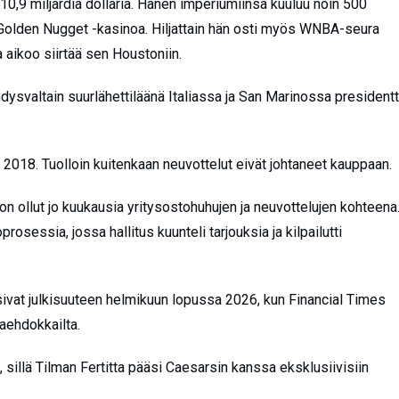
10,9 miljardia dollaria. Hänen imperiumiinsa kuuluu noin 500
n Golden Nugget -kasinoa. Hiljattain hän osti myös WNBA-seura
a aikoo siirtää sen Houstoniin.
Yhdysvaltain suurlähettiläänä Italiassa ja San Marinossa presidentt
 2018. Tuolloin kuitenkaan neuvottelut eivät johtaneet kauppaan.
e on ollut jo kuukausia yritysostohuhujen ja neuvottelujen kohteena
rosessia, jossa hallitus kuunteli tarjouksia ja kilpailutti
vat julkisuuteen helmikuun lopussa 2026, kun Financial Times
aehdokkailta.
sillä Tilman Fertitta pääsi Caesarsin kanssa eksklusiivisiin