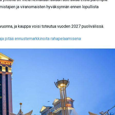
omistajien ja viranomaisten hyväksynnän ennen lopullista
onna, ja kauppa voisi toteutua vuoden 2027 puolivälissä.
aja pitää ennustemarkkinoita rahapelaamisena