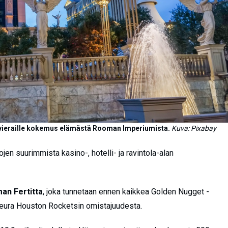
a vieraille kokemus elämästä Rooman Imperiumista.
Kuva: Pixabay
en suurimmista kasino-, hotelli- ja ravintola-alan
man Fertitta
, joka tunnetaan ennen kaikkea Golden Nugget -
-seura Houston Rocketsin omistajuudesta.