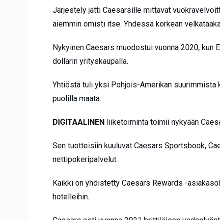
Järjestely jätti Caesarsille mittavat vuokravelvoit
aiemmin omisti itse. Yhdessä korkean velkataak
Nykyinen Caesars muodostui vuonna 2020, kun Eld
dollarin yrityskaupalla.
Yhtiöstä tuli yksi Pohjois-Amerikan suurimmista ka
puolilla maata.
DIGITAALINEN
liiketoiminta toimii nykyään Caesa
Sen tuotteisiin kuuluvat Caesars Sportsbook, C
nettipokeripalvelut.
Kaikki on yhdistetty Caesars Rewards -asiakasohjel
hotelleihin.