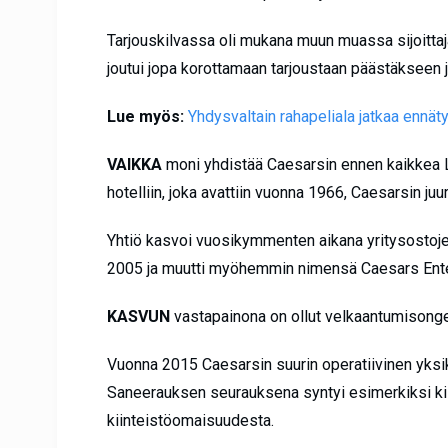
Tarjouskilvassa oli mukana muun muassa sijoittaj
joutui jopa korottamaan tarjoustaan päästäkseen j
Lue myös:
Yhdysvaltain rahapeliala jatkaa ennä
VAIKKA
moni yhdistää Caesarsin ennen kaikkea 
hotelliin, joka avattiin vuonna 1966, Caesarsin ju
Yhtiö kasvoi vuosikymmenten aikana yritysostoje
2005 ja muutti myöhemmin nimensä Caesars Ente
KASVUN
vastapainona on ollut velkaantumisonge
Vuonna 2015 Caesarsin suurin operatiivinen yksi
Saneerauksen seurauksena syntyi esimerkiksi kiint
kiinteistöomaisuudesta.