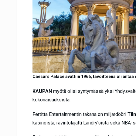
Caesars Palace avattiin 1966, tavoitteena oli anta
KAUPAN
myötä olisi syntymässä yksi Yhdysvaltoj
kokonaisuuksista.
Fertitta Entertainmentin takana on miljardööri
Til
kasinoista, ravintolajätti Landry’sista sekä NBA