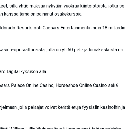
teet, sillä yhtiö maksaa nykyään vuokraa kiinteistöistä, jotka se
an kanssa tämä on painanut osakekurssia.
orado Resorts osti Caesars Entertainmentin noin 18 miljardin
sino-operaattoreista, jolla on yli 50 peli- ja lomakeskusta eri
rs Digital -yksikön alla.
aesars Palace Online Casino, Horseshoe Online Casino sekä
maan, jolla pelaajat voivat kerätä etuja fyysisiin kasinoihin ja