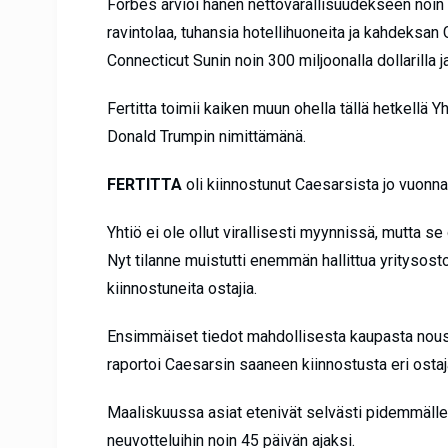
Forbes arvioi hänen nettovarallisuudekseen noin 
ravintolaa, tuhansia hotellihuoneita ja kahdeksa
Connecticut Sunin noin 300 miljoonalla dollarilla j
Fertitta toimii kaiken muun ohella tällä hetkellä 
Donald Trumpin nimittämänä.
FERTITTA
oli kiinnostunut Caesarsista jo vuonna
Yhtiö ei ole ollut virallisesti myynnissä, mutta s
Nyt tilanne muistutti enemmän hallittua yritysostop
kiinnostuneita ostajia.
Ensimmäiset tiedot mahdollisesta kaupasta nousi
raportoi Caesarsin saaneen kiinnostusta eri ostaj
Maaliskuussa asiat etenivät selvästi pidemmälle, 
neuvotteluihin noin 45 päivän ajaksi.