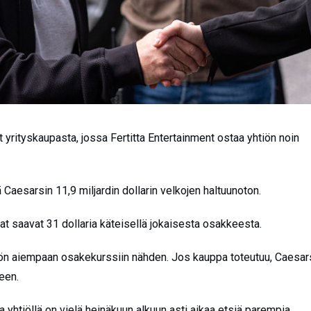
yrityskaupasta, jossa Fertitta Entertainment ostaa yhtiön noin
aesarsin 11,9 miljardin dollarin velkojen haltuunoton.
saavat 31 dollaria käteisellä jokaisesta osakkeesta.
iön aiempaan osakekurssiin nähden. Jos kauppa toteutuu, Caesar
een.
a yhtiöllä on vielä heinäkuun alkuun asti aikaa etsiä parempia