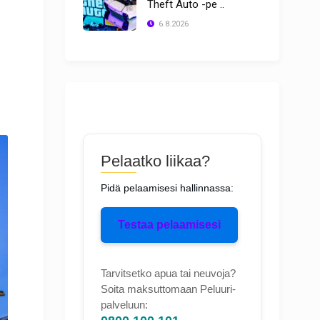
Theft Auto -pe ..
6.8.2026
Pelaatko liikaa?
Pidä pelaamisesi hallinnassa:
Testaa pelaamisesi
Tarvitsetko apua tai neuvoja?
Soita maksuttomaan Peluuri-
palveluun: