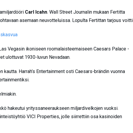
amiljardööri
Carl Icahn
. Wall Street Journalin mukaan Fertitta
ohtavaan asemaan neuvotteluissa. Lopulta Fertittan tarjous voitti
tyskasvua
Las Vegasin ikoniseen roomalaisteemaiseen Caesars Palace -
uret ulottuvat 1930-luvun Nevadaan.
n kautta. Harrah’s Entertainment osti Caesars-brändin vuonna
rtainmentiksi.
lmiakin.
kkö hakeutui yrityssaneeraukseen miljardivelkojen vuoksi.
eistöyhtiö VICI Properties, jolle siirrettiin osa kasinoiden