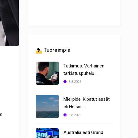
Tuoreimpia
Tutkimus: Varhainen
tarkistuspuhelu ..
6.8.2026
Mielipide: Kipatut ässät
eli Helsin ..
s
6.8.2026
Australia esti Grand