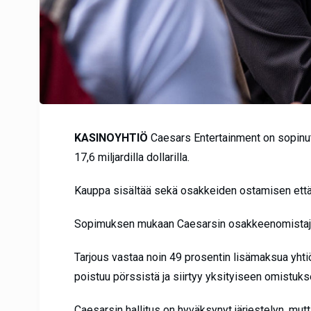
KASINOYHTIÖ
Caesars Entertainment on sopinut 
17,6 miljardilla dollarilla.
Kauppa sisältää sekä osakkeiden ostamisen että C
Sopimuksen mukaan Caesarsin osakkeenomistajat 
Tarjous vastaa noin 49 prosentin lisämaksua yht
poistuu pörssistä ja siirtyy yksityiseen omistuks
Caesarsin hallitus on hyväksynyt järjestelyn, mutt