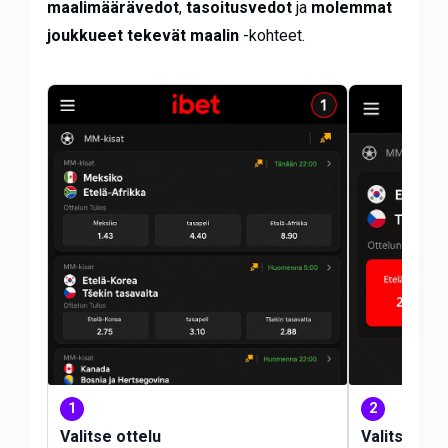
maalimäärävedot
,
tasoitusvedot
ja
molemmat
joukkueet tekevät maalin
-kohteet.
1
2
Valitse ottelu
Valitse ve