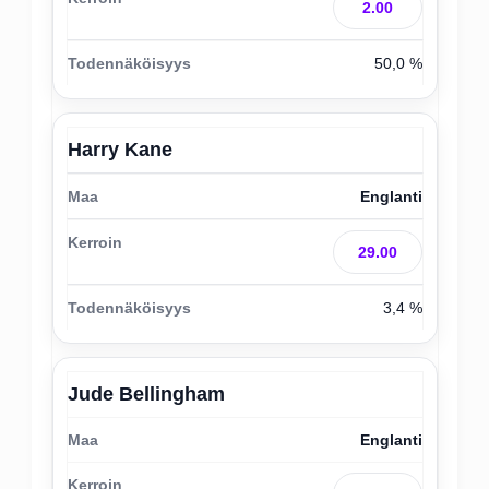
2.00
50,0 %
Harry Kane
Englanti
29.00
3,4 %
Jude Bellingham
Englanti