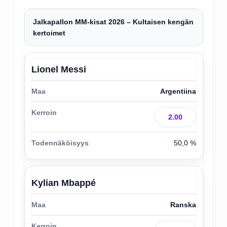
Jalkapallon MM-kisat 2026 – Kultaisen kengän
kertoimet
Lionel Messi
Argentiina
2.00
50,0 %
Kylian Mbappé
Ranska