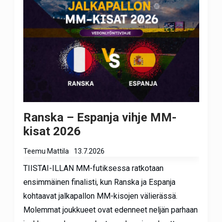
vihje
MM-
kisat
2026
Ranska – Espanja vihje MM-
kisat 2026
Teemu Mattila
13.7.2026
TIISTAI-ILLAN MM-futiksessa ratkotaan
ensimmäinen finalisti, kun Ranska ja Espanja
kohtaavat jalkapallon MM-kisojen välierässä.
Molemmat joukkueet ovat edenneet neljän parhaan