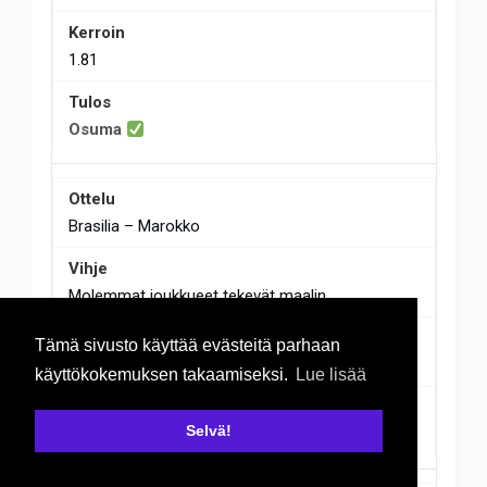
1.81
Osuma
Brasilia – Marokko
Molemmat joukkueet tekevät maalin
Tämä sivusto käyttää evästeitä parhaan
2.07
käyttökokemuksen takaamiseksi.
Lue lisää
Selvä!
Osuma