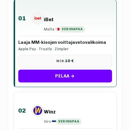
01
iBet
Malta
VEROVAPAA
Laaja MM-kisojen voittajavetovalikoima
Apple Pay · Trustly · Zimpler
10 €
MIN.
PELAA →
02
Winz
Viro
VEROVAPAA