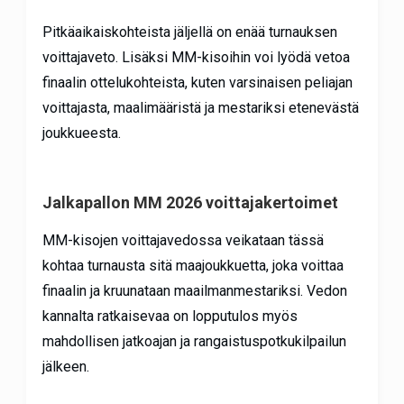
Pitkäaikaiskohteista jäljellä on enää turnauksen
voittajaveto. Lisäksi MM-kisoihin voi lyödä vetoa
finaalin ottelukohteista, kuten varsinaisen peliajan
voittajasta, maalimääristä ja mestariksi etenevästä
joukkueesta.
Jalkapallon MM 2026 voittajakertoimet
MM-kisojen voittajavedossa veikataan tässä
kohtaa turnausta sitä maajoukkuetta, joka voittaa
finaalin ja kruunataan maailmanmestariksi. Vedon
kannalta ratkaisevaa on lopputulos myös
mahdollisen jatkoajan ja rangaistuspotkukilpailun
jälkeen.