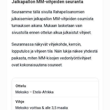
Jalkapallon MM-vihjeiden seuranta
vihje
MM-
Seuraamme tällä sivulla Rahapelisanomien
kisat
julkaisemien jalkapallon MM-vihjeiden osumista
2026
turnauksen aikana. Mukaan lasketaan vain
sivustolla ennen ottelun alkua julkaistut vihjeet.
Seurannassa näkyvät vihjekohde, kerroin,
lopputulos ja vihjeen tila. Näin lukija näkee yhdestä
paikasta, miten MM-kisojen vedonlyöntivihjeet
ovat kokonaisuutena osuneet.
Meksiko – Etelä-Afrikka
Meksiko voittaa & alle 3,5 maalia