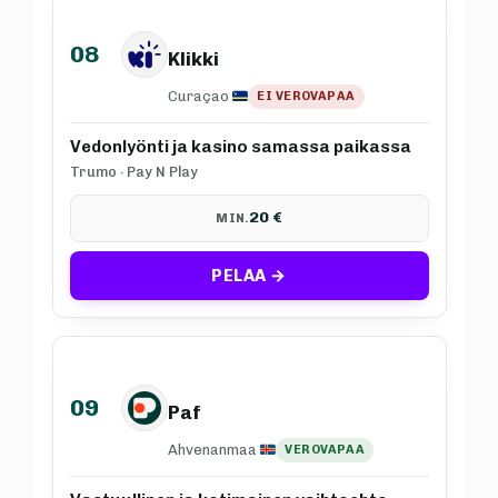
08
Klikki
Curaçao
EI VEROVAPAA
Vedonlyönti ja kasino samassa paikassa
Trumo · Pay N Play
20 €
MIN.
PELAA →
09
Paf
Ahvenanmaa
VEROVAPAA