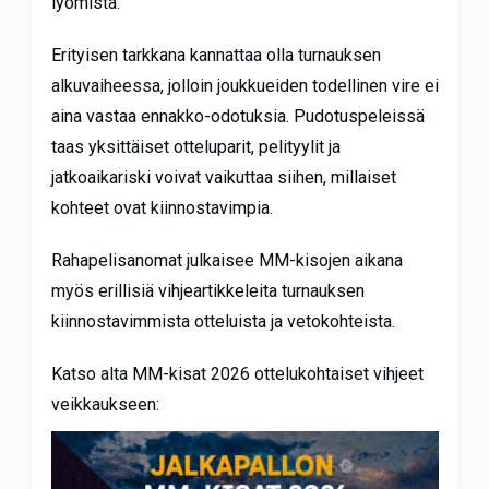
lyömistä.
Erityisen tarkkana kannattaa olla turnauksen
alkuvaiheessa, jolloin joukkueiden todellinen vire ei
aina vastaa ennakko-odotuksia. Pudotuspeleissä
taas yksittäiset otteluparit, pelityylit ja
jatkoaikariski voivat vaikuttaa siihen, millaiset
kohteet ovat kiinnostavimpia.
Rahapelisanomat julkaisee MM-kisojen aikana
myös erillisiä vihjeartikkeleita turnauksen
kiinnostavimmista otteluista ja vetokohteista.
Katso alta MM-kisat 2026 ottelukohtaiset vihjeet
veikkaukseen: