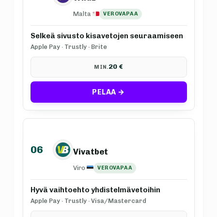
Malta
VEROVAPAA
Selkeä sivusto kisavetojen seuraamiseen
Apple Pay · Trustly · Brite
20 €
MIN.
PELAA →
06
Vivatbet
Viro
VEROVAPAA
Hyvä vaihtoehto yhdistelmävetoihin
Apple Pay · Trustly · Visa/Mastercard