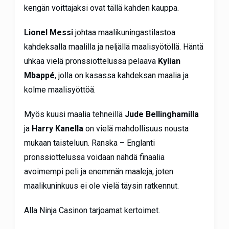
kengän voittajaksi ovat tällä kahden kauppa.
Lionel Messi
johtaa maalikuningastilastoa
kahdeksalla maalilla ja neljällä maalisyötöllä. Häntä
uhkaa vielä pronssiottelussa pelaava
Kylian
Mbappé
, jolla on kasassa kahdeksan maalia ja
kolme maalisyöttöä.
Myös kuusi maalia tehneillä
Jude Bellinghamilla
ja
Harry Kanella
on vielä mahdollisuus nousta
mukaan taisteluun. Ranska – Englanti
pronssiottelussa voidaan nähdä finaalia
avoimempi peli ja enemmän maaleja, joten
maalikuninkuus ei ole vielä täysin ratkennut.
Alla Ninja Casinon tarjoamat kertoimet.