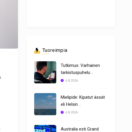
Tuoreimpia
Tutkimus: Varhainen
tarkistuspuhelu ..
n.
6.8.2026
Mielipide: Kipatut ässät
eli Helsin ..
6.8.2026
.
Australia esti Grand