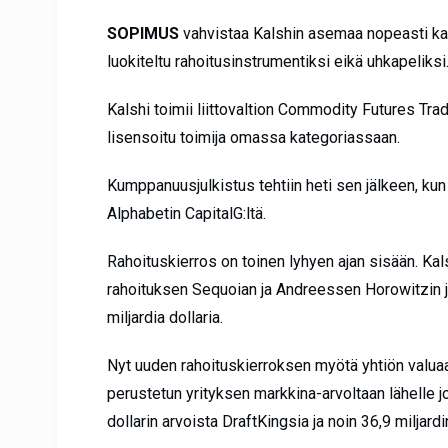
SOPIMUS
vahvistaa Kalshin asemaa nopeasti kas
luokiteltu rahoitusinstrumentiksi eikä uhkapeliksi
Kalshi toimii liittovaltion Commodity Futures Tr
lisensoitu toimija omassa kategoriassaan.
Kumppanuusjulkistus tehtiin heti sen jälkeen, kun 
Alphabetin CapitalG:ltä.
Rahoituskierros on toinen lyhyen ajan sisään. Kals
rahoituksen Sequoian ja Andreessen Horowitzin j
miljardia dollaria.
Nyt uuden rahoituskierroksen myötä yhtiön valuaat
perustetun yrityksen markkina-arvoltaan lähelle jo
dollarin arvoista DraftKingsia ja noin 36,9 miljard