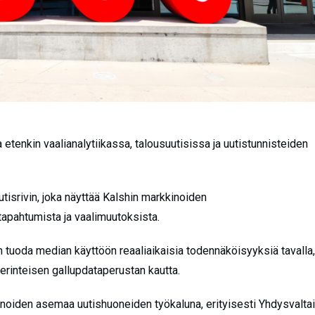
tenkin vaalianalytiikassa, talousuutisissa ja uutistunnisteiden
tisrivin, joka näyttää Kalshin markkinoiden
tapahtumista ja vaalimuutoksista.
on tuoda median käyttöön reaaliaikaisia todennäköisyyksiä tavalla,
perinteisen gallupdataperustan kautta.
oiden asemaa uutishuoneiden työkaluna, erityisesti Yhdysvalta