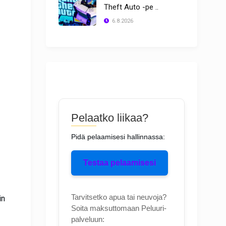
Theft Auto -pe ..
6.8.2026
Pelaatko liikaa?
Pidä pelaamisesi hallinnassa:
Testaa pelaamisesi
Tarvitsetko apua tai neuvoja?
in
Soita maksuttomaan Peluuri-
palveluun: