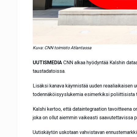
Kuva: CNN toimisto Atlantassa
UUTISMEDIA
CNN alkaa hyödyntää Kalshin dataa e
taustadatoissa.
Lisäksi kanava käynnistää uuden reaaliaikaisen uu
todennäköisyyslukemia esimerkiksi poliittisista 
Kalshi kertoo, että dataintegraation tavoitteena 
joka on ollut aiemmin vaikeasti saavutettavissa 
Uutiskäytön uskotaan vahvistavan ennustemarkkin