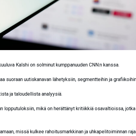
kuuluva Kalshi on solminut kumppanuuden CNN:n kanssa.
taa suoraan uutiskanavan lähetyksiin, segmentteihin ja grafiikoihi
sta ja taloudellista analyysiä.
n lopputuloksiin, mikä on herättänyt kritiikkiä osavaltioissa, jotka
njaamaan, missä kulkee rahoitusmarkkinan ja uhkapelitoiminnan raja