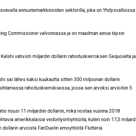
vavalla ennustemarkkinoiden sektorilla, joka on Yhdysvalloissa
.
ading Commissionin valvonnassa ja on maailman ainoa täysin
Kalshi vahvisti miljardin dollarin rahoituskierroksen Sequoialta ja
hi sai lähes kaksi kuukautta sitten 300 miljoonan dollarin
ohtamassa rahoituskierroksessa, jossa sen arvoksi arvioitiin 5
io nousi 11 miljardiin dollariin, mikä nostaa vuonna 2018
htavia amerikkalaisia vedonlyöntiyhtiöitä, kuten noin 17,3 miljard
in dollarin arvoista FanDuelin emoyhtiötä Flutteria.