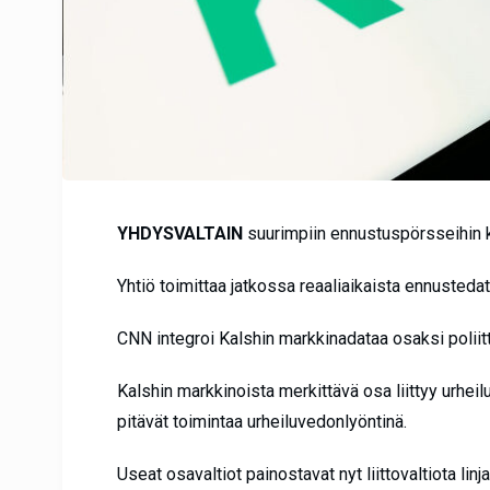
YHDYSVALTAIN
suurimpiin ennustuspörsseihin 
Yhtiö toimittaa jatkossa reaaliaikaista ennusteda
CNN integroi Kalshin markkinadataa osaksi poliitti
Kalshin markkinoista merkittävä osa liittyy urheilu
pitävät toimintaa urheiluvedonlyöntinä.
Useat osavaltiot painostavat nyt liittovaltiota li