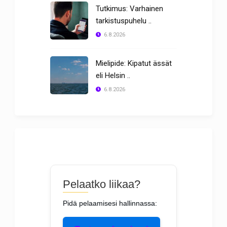
Tutkimus: Varhainen
tarkistuspuhelu ..
6.8.2026
Mielipide: Kipatut ässät
eli Helsin ..
6.8.2026
Pelaatko liikaa?
Pidä pelaamisesi hallinnassa: