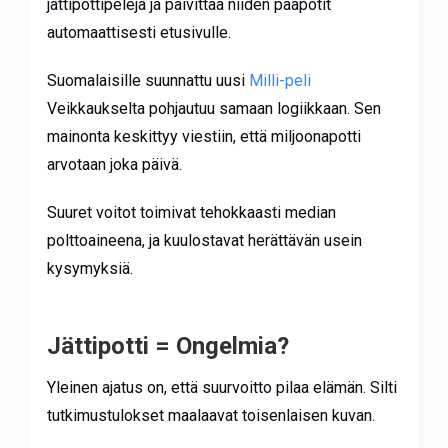
jättipottipelejä ja päivittää niiden pääpotit
automaattisesti etusivulle.
Suomalaisille suunnattu uusi
Milli-peli
Veikkaukselta pohjautuu samaan logiikkaan. Sen
mainonta keskittyy viestiin, että miljoonapotti
arvotaan joka päivä.
Suuret voitot toimivat tehokkaasti median
polttoaineena, ja kuulostavat herättävän usein
kysymyksiä.
Jättipotti = Ongelmia?
Yleinen ajatus on, että suurvoitto pilaa elämän. Silti
tutkimustulokset maalaavat toisenlaisen kuvan.