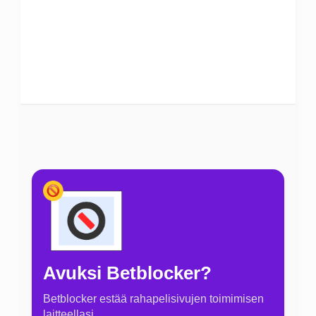
Avuksi Betblocker?
Betblocker estää rahapelisivujen toimimisen
laitteellasi.