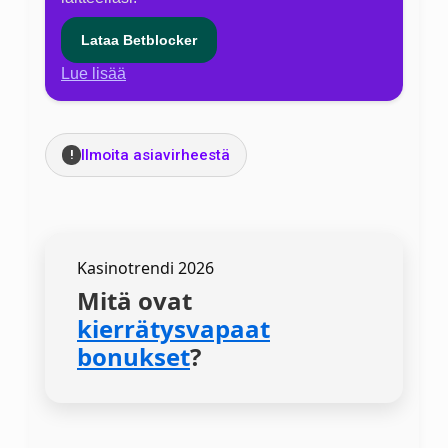
Lataa Betblocker
Lue lisää
Ilmoita asiavirheestä
!
Kasinotrendi 2026
Mitä ovat
kierrätysvapaat
bonukset
?