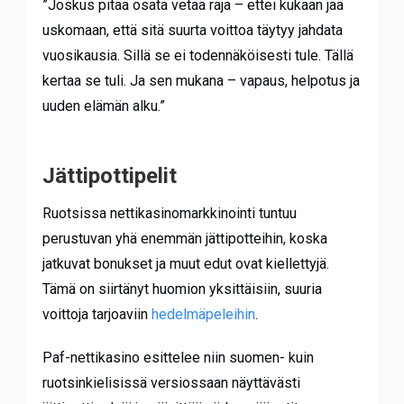
”Joskus pitää osata vetää raja – ettei kukaan jää
uskomaan, että sitä suurta voittoa täytyy jahdata
vuosikausia. Sillä se ei todennäköisesti tule. Tällä
kertaa se tuli. Ja sen mukana – vapaus, helpotus ja
uuden elämän alku.”
Jättipottipelit
Ruotsissa nettikasinomarkkinointi tuntuu
perustuvan yhä enemmän jättipotteihin, koska
jatkuvat bonukset ja muut edut ovat kiellettyjä.
Tämä on siirtänyt huomion yksittäisiin, suuria
voittoja tarjoaviin
hedelmäpeleihin
.
Paf-nettikasino esittelee niin suomen- kuin
ruotsinkielisissä versiossaan näyttävästi