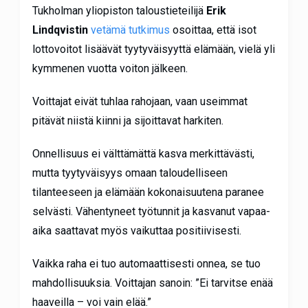
Tukholman yliopiston taloustieteilijä
Erik
Lindqvistin
vetämä tutkimus
osoittaa, että isot
lottovoitot lisäävät tyytyväisyyttä elämään, vielä yli
kymmenen vuotta voiton jälkeen.
Voittajat eivät tuhlaa rahojaan, vaan useimmat
pitävät niistä kiinni ja sijoittavat harkiten.
Onnellisuus ei välttämättä kasva merkittävästi,
mutta tyytyväisyys omaan taloudelliseen
tilanteeseen ja elämään kokonaisuutena paranee
selvästi. Vähentyneet työtunnit ja kasvanut vapaa-
aika saattavat myös vaikuttaa positiivisesti.
Vaikka raha ei tuo automaattisesti onnea, se tuo
mahdollisuuksia. Voittajan sanoin: ”Ei tarvitse enää
haaveilla – voi vain elää.”