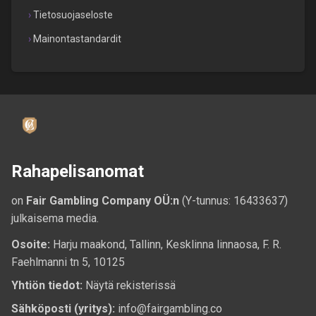
Tietosuojaseloste
Mainontastandardit
Rahapelisanomat
on
Fair Gambling Company OÜ:n
(Y-tunnus: 16433637)
julkaisema media.
Osoite:
Harju maakond, Tallinn, Kesklinna linnaosa, F. R.
Faehlmanni tn 5, 10125
Yhtiön tiedot:
Näytä rekisterissä
Sähköposti (yritys):
info@fairgambling.co