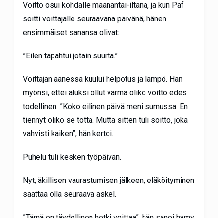
Voitto osui kohdalle maanantai-iltana, ja kun Paf
soitti voittajalle seuraavana päivänä, hänen
ensimmäiset sanansa olivat:
”Eilen tapahtui jotain suurta.”
Voittajan äänessä kuului helpotus ja lämpö. Hän
myönsi, ettei aluksi ollut varma oliko voitto edes
todellinen. ”Koko eilinen päivä meni sumussa. En
tiennyt oliko se totta. Mutta sitten tuli soitto, joka
vahvisti kaiken”, hän kertoi.
Puhelu tuli kesken työpäivän.
Nyt, äkillisen vaurastumisen jälkeen, eläköityminen
saattaa olla seuraava askel.
”Tämä on täydellinen hetki voittaa”, hän sanoi hymy