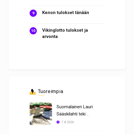
Kenon tulokset tänään
Vikinglotto tulokset ja
arvonta
Tuoreimpia
Suomalainen Lauri
Sääskilahti teki ..
7.8.2026