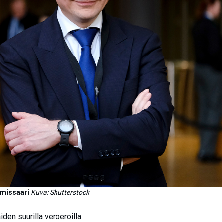
omissaari
Kuva: Shutterstock
iden suurilla veroeroilla.