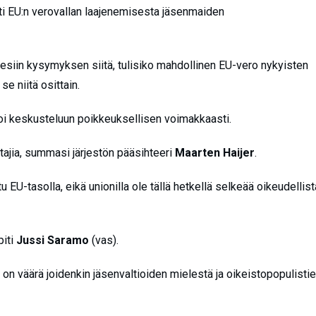
ti EU:n verovallan laajenemisesta jäsenmaiden
esiin kysymyksen siitä, tulisiko mahdollinen EU-vero nykyisten
se niitä osittain.
oi keskusteluun poikkeuksellisen voimakkaasti.
ittajia, summasi järjestön pääsihteeri
Maarten Haijer
.
u EU-tasolla, eikä unionilla ole tällä hetkellä selkeää oikeudellist
iti
Jussi Saramo
(vas).
 on väärä joidenkin jäsenvaltioiden mielestä ja oikeistopopulisti