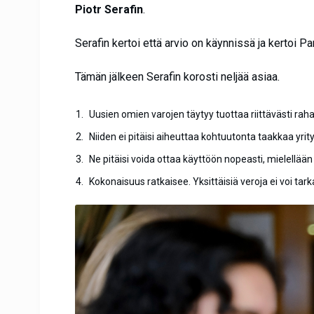
Piotr Serafin
.
Serafin kertoi että arvio on käynnissä ja kertoi 
Tämän jälkeen Serafin korosti neljää asiaa.
Uusien omien varojen täytyy tuottaa riittävästi raha
Niiden ei pitäisi aiheuttaa kohtuutonta taakkaa yrity
Ne pitäisi voida ottaa käyttöön nopeasti, mielell
Kokonaisuus ratkaisee. Yksittäisiä veroja ei voi tark