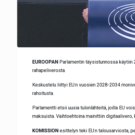
EUROOPAN
Parlamentin täysistunnossa käytiin
rahapeliverosta.
Keskustelu liittyi EU:n vuosien 2028-2034 monivu
rahoitusta.
Parlamentti etsii uusia tulonlähteitä, joilla EU v
maksuista. Vaihtoehtoina mainittiin digitaaliver
KOMISSION
esittelyn teki EU:n talousarviosta, p