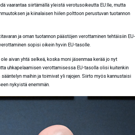
dä vaarantaa siirtämällä yleistä verotusoikeutta EU:lle, mutta
onmuutoksen ja kiinalaisen hiilen polttoon perustuvan tuotannon
ntitavaran ja oman tuotannon päästöjen verottaminen tehtäisiin EU
verottaminen sopisi oikein hyvin EU-tasolle.
 ole aivan yhtä selkeä, koska moni jäsenmaa kerää jo nyt
 Mutta uhkapelaamisen verottamisessa EU-tasolla olisi kuitenkin
 sääntelyn maihin ja toimivat yli rajojen. Siirto myös kannustaisi
iseen nykyistä enemmän.