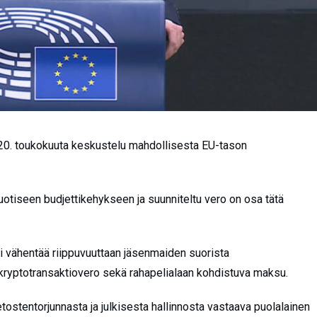
 20. toukokuuta keskustelu mahdollisesta EU-tason
otiseen budjettikehykseen ja suunniteltu vero on osa tätä
oisi vähentää riippuvuuttaan jäsenmaiden suorista
o, kryptotransaktiovero sekä rahapelialaan kohdistuva maksu.
etostentorjunnasta ja julkisesta hallinnosta vastaava puolalainen