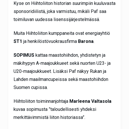
Kyse on Hiihtoliiton historian suurimpiin kuuluvasta
sponsoridiilistä, joka varmistuu, mikäli Paf saa
toimiluvan uudessa lisenssijärjestelmässä.
Muita Hiihtoliiton kumppaneita ovat energiayhtiö
ST1
ja henkilöstövuokrausfirma
Barona
.
SOPIMUS
kattaa maastohiihdon, yhdistetyn ja
mäkihypyn A-maajoukkueet sekä nuorten U23- ja
U20-maajoukkueet. Lisäksi Paf näkyy Rukan ja
Lahden maailmancupeissa sekä maastohiihdon
Suomen cupissa.
Hiihtoliiton toiminnanjohtaja
Marleena Valtasola
kuvaa sopimusta ”taloudellisesti yhdeksi
merkittävimmistä liiton historiassa”.