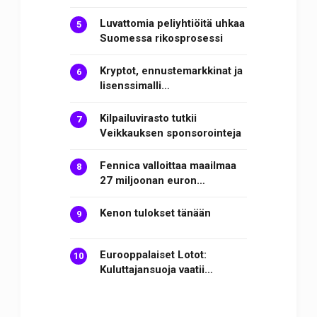
Luvattomia peliyhtiöitä uhkaa
Suomessa rikosprosessi
Kryptot, ennustemarkkinat ja
lisenssimalli…
Kilpailuvirasto tutkii
Veikkauksen sponsorointeja
Fennica valloittaa maailmaa
27 miljoonan euron…
Kenon tulokset tänään
Eurooppalaiset Lotot:
Kuluttajansuoja vaatii…