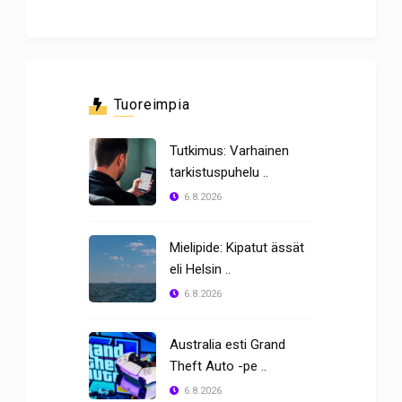
Tuoreimpia
Tutkimus: Varhainen
tarkistuspuhelu ..
6.8.2026
Mielipide: Kipatut ässät
eli Helsin ..
6.8.2026
Australia esti Grand
Theft Auto -pe ..
6.8.2026