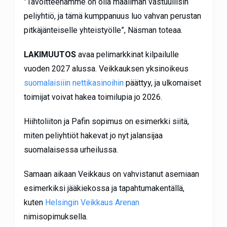
”Tavoitteenamme on olla maailman vastuullisin
peliyhtiö, ja tämä kumppanuus luo vahvan perustan
pitkäjänteiselle yhteistyölle”, Näsman toteaa.
LAKIMUUTOS
avaa pelimarkkinat kilpailulle
vuoden 2027 alussa. Veikkauksen yksinoikeus
suomalaisiiin nettikasinoihin
päättyy, ja ulkomaiset
toimijat voivat hakea toimilupia jo 2026.
Hiihtoliiton ja Pafin sopimus on esimerkki siitä,
miten peliyhtiöt hakevat jo nyt jalansijaa
suomalaisessa urheilussa.
Samaan aikaan Veikkaus on vahvistanut asemiaan
esimerkiksi jääkiekossa ja tapahtumakentällä,
kuten
Helsingin Veikkaus Arenan
nimisopimuksella.