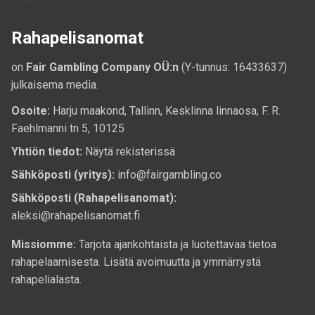
Rahapelisanomat
on
Fair Gambling Company OÜ:n
(Y-tunnus: 16433637)
julkaisema media.
Osoite:
Harju maakond, Tallinn, Kesklinna linnaosa, F. R.
Faehlmanni tn 5, 10125
Yhtiön tiedot:
Näytä rekisterissä
Sähköposti (yritys):
info@fairgambling.co
Sähköposti (Rahapelisanomat):
aleksi@rahapelisanomat.fi
Missiomme:
Tarjota ajankohtaista ja luotettavaa tietoa
rahapelaamisesta. Lisätä avoimuutta ja ymmärrystä
rahapelialasta.