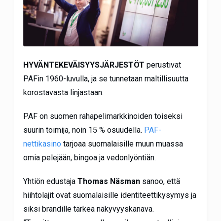
HYVÄNTEKEVÄISYYSJÄRJESTÖT
perustivat
PAFin 1960-luvulla, ja se tunnetaan maltillisuutta
korostavasta linjastaan.
PAF on suomen rahapelimarkkinoiden toiseksi
suurin toimija, noin 15 % osuudella.
PAF-
nettikasino
tarjoaa suomalaisille muun muassa
omia pelejään, bingoa ja vedonlyöntiän.
Yhtiön edustaja
Thomas Näsman
sanoo, että
hiihtolajit ovat suomalaisille identiteettikysymys ja
siksi brändille tärkeä näkyvyyskanava.