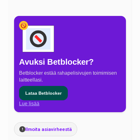
Avuksi Betblocker?
Betblocker estää rahapelisivujen toimimisen
laitteellasi.
Lataa Betblocker
Lue lisää
Ilmoita asiavirheestä
!