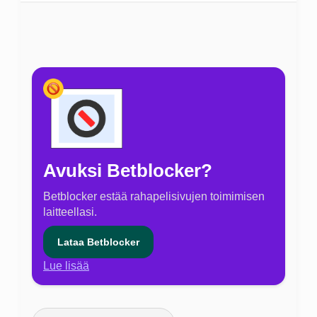
Avuksi Betblocker?
Betblocker estää rahapelisivujen toimimisen
laitteellasi.
Lataa Betblocker
Lue lisää