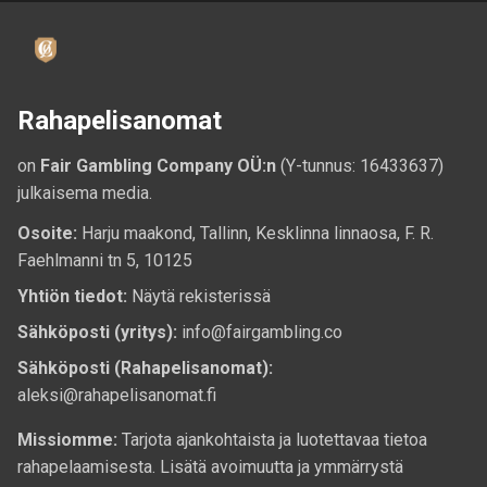
Rahapelisanomat
on
Fair Gambling Company OÜ:n
(Y-tunnus: 16433637)
julkaisema media.
Osoite:
Harju maakond, Tallinn, Kesklinna linnaosa, F. R.
Faehlmanni tn 5, 10125
Yhtiön tiedot:
Näytä rekisterissä
Sähköposti (yritys):
info@fairgambling.co
Sähköposti (Rahapelisanomat):
aleksi@rahapelisanomat.fi
Missiomme:
Tarjota ajankohtaista ja luotettavaa tietoa
rahapelaamisesta. Lisätä avoimuutta ja ymmärrystä