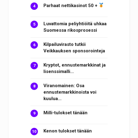
Parhaat nettikasinot 50 +
Luvattomia peliyhtiöitä uhkaa
Suomessa rikosprosessi
Kilpailuvirasto tutkii
Veikkauksen sponsorointeja
Kryptot, ennustemarkkinat ja
lisenssimalli…
Viranomainen: Osa
ennustemarkkinoista voi
kuulua…
Milli-tulokset tänään
Kenon tulokset tänään