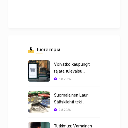
Tuoreimpia
Voivatko kaupungit
rajata tulevaisu ..
8.8.2026
Suomalainen Lauri
Sääskilahti teki ..
7.8.2026
Tutkimus: Varhainen