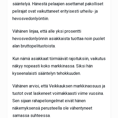
sääntelyä. Hänestä pelaajien asettamat pakolliset
pelirajat ovat vaikuttaneet erityisesti urheilu- ja
hevosvedonlyöntiin.
Vähänen linjaa, että alle yksi prosentti
hevosvedonlyönnin asiakkaista tuottaa noin puolet
alan bruttopelituotoista.
Kun nämä asiakkaat törmäävät rajoituksiin, vaikutus
näkyy nopeasti koko markkinassa. Siksi hän
kyseenalaisti sääntelyn tehokkuuden.
Vähänen arvioi, että Veikkauksen markkinaosuus ja
tuotot ovat laskeneet voimakkaasti viime vuosina.
Sen sijaan rahapeliongelmat eivät hänen
näkemyksensä perusteella ole vähentyneet
samassa suhteessa.