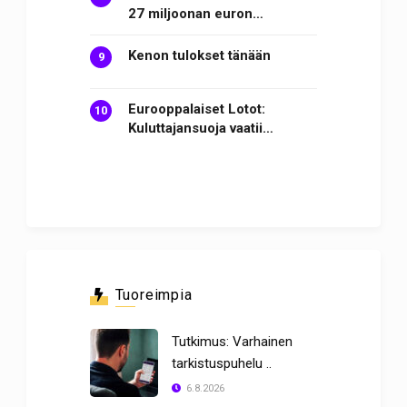
27 miljoonan euron…
Kenon tulokset tänään
Eurooppalaiset Lotot:
Kuluttajansuoja vaatii…
Tuoreimpia
Tutkimus: Varhainen
tarkistuspuhelu ..
6.8.2026