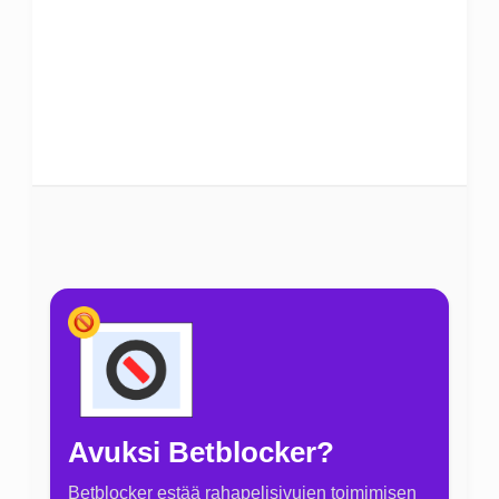
Avuksi Betblocker?
Betblocker estää rahapelisivujen toimimisen