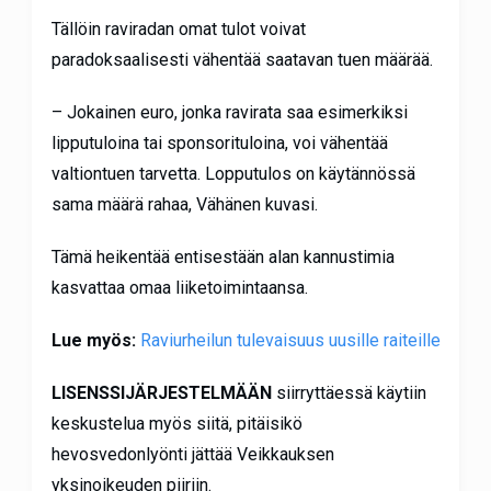
Tällöin raviradan omat tulot voivat
paradoksaalisesti vähentää saatavan tuen määrää.
– Jokainen euro, jonka ravirata saa esimerkiksi
lipputuloina tai sponsorituloina, voi vähentää
valtiontuen tarvetta. Lopputulos on käytännössä
sama määrä rahaa, Vähänen kuvasi.
Tämä heikentää entisestään alan kannustimia
kasvattaa omaa liiketoimintaansa.
Lue myös:
Raviurheilun tulevaisuus uusille raiteille
LISENSSIJÄRJESTELMÄÄN
siirryttäessä käytiin
keskustelua myös siitä, pitäisikö
hevosvedonlyönti jättää Veikkauksen
yksinoikeuden piiriin.