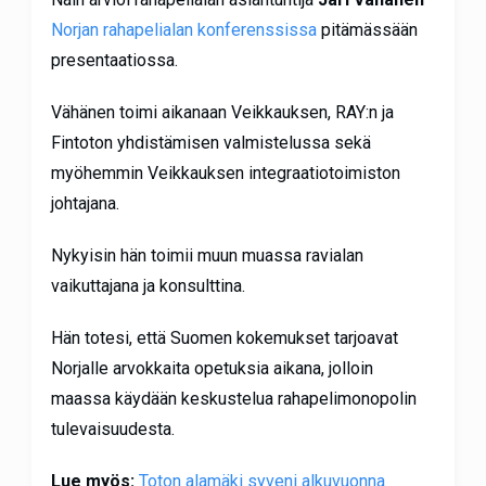
Norjan rahapelialan konferenssissa
pitämässään
presentaatiossa.
Vähänen toimi aikanaan Veikkauksen, RAY:n ja
Fintoton yhdistämisen valmistelussa sekä
myöhemmin Veikkauksen integraatiotoimiston
johtajana.
Nykyisin hän toimii muun muassa ravialan
vaikuttajana ja konsulttina.
Hän totesi, että Suomen kokemukset tarjoavat
Norjalle arvokkaita opetuksia aikana, jolloin
maassa käydään keskustelua rahapelimonopolin
tulevaisuudesta.
Lue myös:
Toton alamäki syveni alkuvuonna