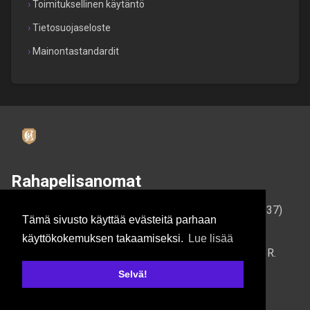
Toimituksellinen käytäntö
Tietosuojaseloste
Mainontastandardit
Rahapelisanomat
on
Fair Gambling Company OÜ:n
(Y-tunnus: 16433637)
Tämä sivusto käyttää evästeitä parhaan
julkaisema media.
käyttökokemuksen takaamiseksi.
Lue lisää
Osoite:
Harju maakond, Tallinn, Kesklinna linnaosa, F. R.
Faehlmanni tn 5, 10125
Selvä!
Yhtiön tiedot:
Näytä rekisterissä