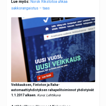
Lue myös:
Norsk Rikstotoa uhkaa
sakkorangaistus – taas
Veikkauksen, Fintoton ja Raha-
automaattiyhdistyksen rahapelitoiminnot yhdistyivät
1.1.2017 alkaen.
Kuva: Lehtikuva