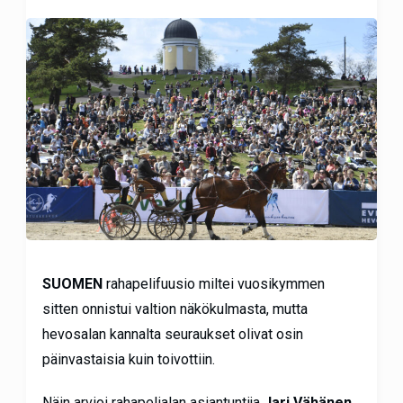
SUOMEN
rahapelifuusio miltei vuosikymmen
sitten onnistui valtion näkökulmasta, mutta
hevosalan kannalta seuraukset olivat osin
päinvastaisia kuin toivottiin.
Näin arvioi rahapelialan asiantuntija
Jari Vähänen