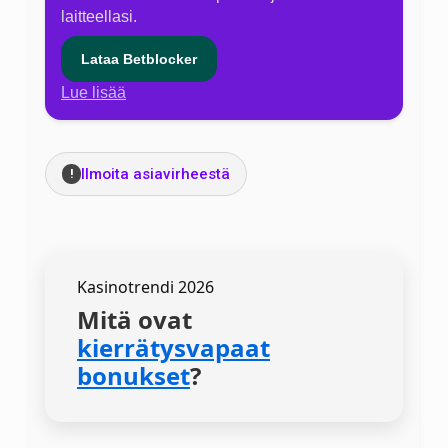
laitteellasi.
Lataa Betblocker
Lue lisää
Ilmoita asiavirheestä
!
Kasinotrendi 2026
Mitä ovat
kierrätysvapaat
bonukset
?