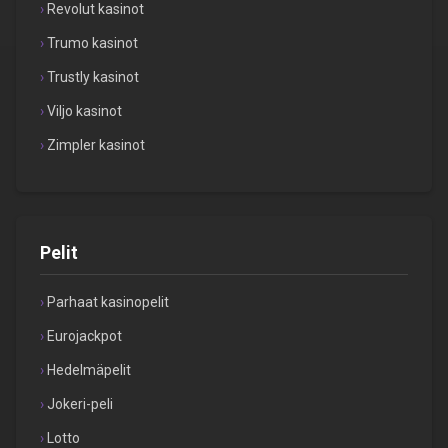
Revolut kasinot
Trumo kasinot
Trustly kasinot
Viljo kasinot
Zimpler kasinot
Pelit
Parhaat kasinopelit
Eurojackpot
Hedelmäpelit
Jokeri-peli
Lotto