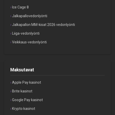
Ice Cage 8
Jalkapallovedonlyönti
Jalkapallon MM-kisat 2026 vedonlyönti
Liiga-vedonlyönti
Veikkaus-vedonlyönti
Maksutavat
Apple Pay kasinot
Brite kasinot
Google Pay kasinot
Krypto kasinot