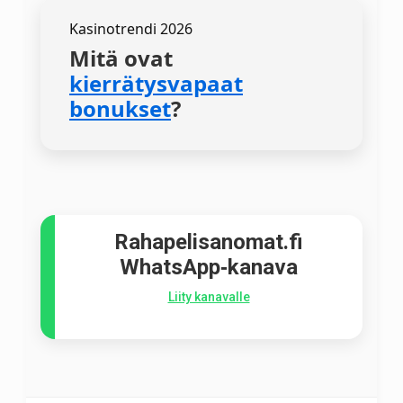
Kasinotrendi 2026
Mitä ovat
kierrätysvapaat
bonukset
?
Rahapelisanomat.fi
WhatsApp‑kanava
Liity kanavalle