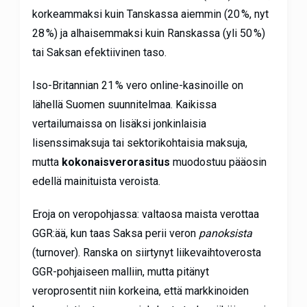
korkeammaksi kuin Tanskassa aiemmin (20 %, nyt
28 %) ja alhaisemmaksi kuin Ranskassa (yli 50 %)
tai Saksan efektiivinen taso.
Iso-Britannian 21 % vero online-kasinoille on
lähellä Suomen suunnitelmaa. Kaikissa
vertailumaissa on lisäksi jonkinlaisia
lisenssimaksuja tai sektorikohtaisia maksuja,
mutta
kokonaisverorasitus
muodostuu pääosin
edellä mainituista veroista.
Eroja on veropohjassa: valtaosa maista verottaa
GGR:ää, kun taas Saksa perii veron
panoksista
(turnover). Ranska on siirtynyt liikevaihtoverosta
GGR-pohjaiseen malliin, mutta pitänyt
veroprosentit niin korkeina, että markkinoiden