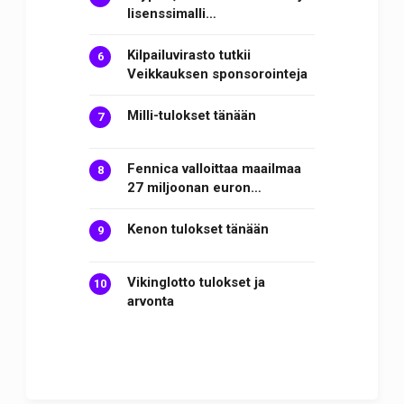
lisenssimalli…
Kilpailuvirasto tutkii
Veikkauksen sponsorointeja
Milli-tulokset tänään
Fennica valloittaa maailmaa
27 miljoonan euron…
Kenon tulokset tänään
Vikinglotto tulokset ja
arvonta