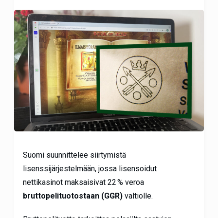
Suomi suunnittelee siirtymistä
lisenssijärjestelmään, jossa lisensoidut
nettikasinot maksaisivat 22 % veroa
bruttopelituotostaan (GGR)
valtiolle.