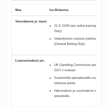
Iso-Britannia
21 % GGR-vero online-kasinopeleille
Duty)
Vedonlyönnin voitosta (nettotuloksest
(General Betting Duty)
UK Gambling Commission perii maksu
GGY:n mukaan
Suurimmilla operaattoreilla vuosimaksu
tuhansia puntia
Hakumaksut ja vuosimaksut määräytyv
perusteella