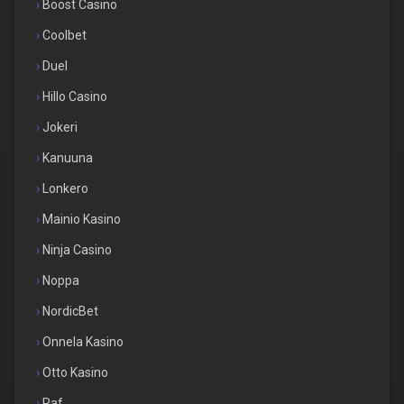
Boost Casino
Coolbet
Duel
Hillo Casino
Jokeri
Kanuuna
Lonkero
Mainio Kasino
Ninja Casino
Noppa
NordicBet
Onnela Kasino
Otto Kasino
Paf