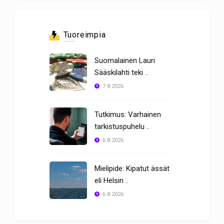
Tuoreimpia
Suomalainen Lauri
Sääskilahti teki ..
7.8.2026
Tutkimus: Varhainen
tarkistuspuhelu ..
6.8.2026
Mielipide: Kipatut ässät
eli Helsin ..
6.8.2026