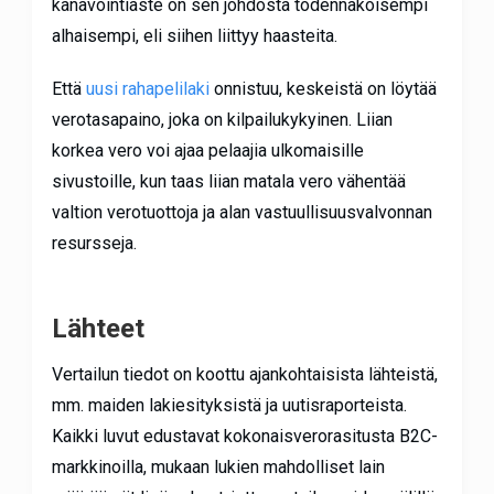
kanavointiaste on sen johdosta todennäköisempi
alhaisempi, eli siihen liittyy haasteita.
Että
uusi rahapelilaki
onnistuu, keskeistä on löytää
verotasapaino, joka on kilpailukykyinen. Liian
korkea vero voi ajaa pelaajia ulkomaisille
sivustoille, kun taas liian matala vero vähentää
valtion verotuottoja ja alan vastuullisuusvalvonnan
resursseja.
Lähteet
Vertailun tiedot on koottu ajankohtaisista lähteistä,
mm. maiden lakiesityksistä ja uutisraporteista.
Kaikki luvut edustavat kokonaisverorasitusta B2C-
markkinoilla, mukaan lukien mahdolliset lain