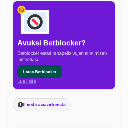
Avuksi Betblocker?
Betblocker estää rahapelisivujen toimimisen
laitteellasi.
Lataa Betblocker
Lue lisää
Ilmoita asiavirheestä
!