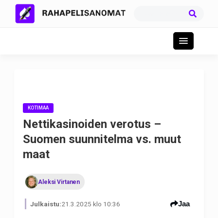
KOTIMAA
Nettikasinoiden verotus –
Suomen suunnitelma vs. muut
maat
Aleksi Virtanen
Jaa
Julkaistu:
21.3.2025 klo 10:36