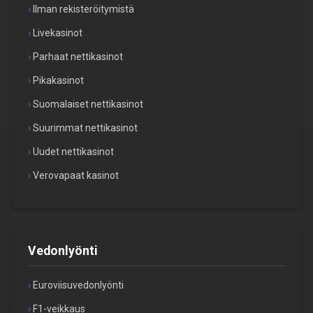
Ilman rekisteröitymistä
Livekasinot
Parhaat nettikasinot
Pikakasinot
Suomalaiset nettikasinot
Suurimmat nettikasinot
Uudet nettikasinot
Verovapaat kasinot
Vedonlyönti
Euroviisuvedonlyönti
F1-veikkaus