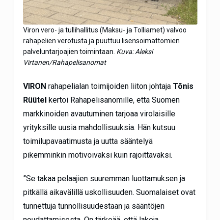
Viron vero- ja tullihallitus (Maksu- ja Tolliamet) valvoo
rahapelien verotusta ja puuttuu lisensoimattomien
palveluntarjoajien toimintaan.
Kuva: Aleksi
Virtanen/Rahapelisanomat
VIRON
rahapelialan toimijoiden liiton johtaja
Tõnis
Rüütel
kertoi Rahapelisanomille, että Suomen
markkinoiden avautuminen tarjoaa virolaisille
yrityksille uusia mahdollisuuksia. Hän kutsuu
toimilupavaatimusta ja uutta sääntelyä
pikemminkin motivoivaksi kuin rajoittavaksi.
”Se takaa pelaajien suuremman luottamuksen ja
pitkällä aikavälillä uskollisuuden. Suomalaiset ovat
tunnettuja tunnollisuudestaan ja sääntöjen
noudattamisesta. On tärkeää, että lakeja