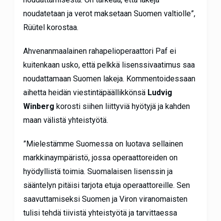
noudatetaan ja verot maksetaan Suomen valtiolle”,
Rüütel korostaa.
Ahvenanmaalainen rahapelioperaattori Paf ei
kuitenkaan usko, että pelkkä lisenssivaatimus saa
noudattamaan Suomen lakeja. Kommentoidessaan
aihetta heidän viestintäpäällikkönsä
Ludvig
Winberg
korosti siihen liittyviä hyötyjä ja kahden
maan välistä yhteistyötä.
”Mielestämme Suomessa on luotava sellainen
markkinaympäristö, jossa operaattoreiden on
hyödyllistä toimia. Suomalaisen lisenssin ja
sääntelyn pitäisi tarjota etuja operaattoreille. Sen
saavuttamiseksi Suomen ja Viron viranomaisten
tulisi tehdä tiivistä yhteistyötä ja tarvittaessa