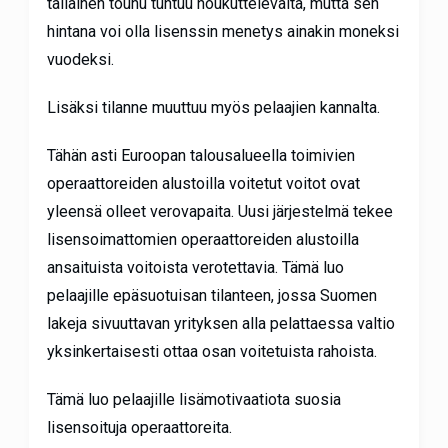
tällainen touhu tuntuu houkuttelevalta, mutta sen
hintana voi olla lisenssin menetys ainakin moneksi
vuodeksi.
Lisäksi tilanne muuttuu myös pelaajien kannalta.
Tähän asti Euroopan talousalueella toimivien
operaattoreiden alustoilla voitetut voitot ovat
yleensä olleet verovapaita. Uusi järjestelmä tekee
lisensoimattomien operaattoreiden alustoilla
ansaituista voitoista verotettavia. Tämä luo
pelaajille epäsuotuisan tilanteen, jossa Suomen
lakeja sivuuttavan yrityksen alla pelattaessa valtio
yksinkertaisesti ottaa osan voitetuista rahoista.
Tämä luo pelaajille lisämotivaatiota suosia
lisensoituja operaattoreita.