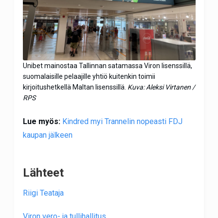
Unibet mainostaa Tallinnan satamassa Viron lisenssillä,
suomalaisille pelaajille yhtiö kuitenkin toimii
kirjoitushetkellä Maltan lisenssillä.
Kuva: Aleksi Virtanen /
RPS
Lue myös:
Kindred myi Trannelin nopeasti FDJ
kaupan jälkeen
Lähteet
Riigi Teataja
Viron vero- ja tullihallitus