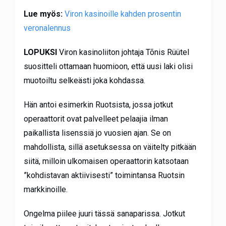
Lue myös:
Viron kasinoille kahden prosentin
veronalennus
LOPUKSI
Viron kasinoliiton johtaja Tõnis Rüütel
suositteli ottamaan huomioon, että uusi laki olisi
muotoiltu selkeästi joka kohdassa.
Hän antoi esimerkin Ruotsista, jossa jotkut
operaattorit ovat palvelleet pelaajia ilman
paikallista lisenssiä jo vuosien ajan. Se on
mahdollista, sillä asetuksessa on väitelty pitkään
siitä, milloin ulkomaisen operaattorin katsotaan
”kohdistavan aktiivisesti” toimintansa Ruotsin
markkinoille.
Ongelma piilee juuri tässä sanaparissa. Jotkut