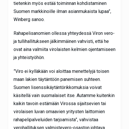
tietenkin myös estää toiminnan kohdistaminen
Suomen markkinoille ilman asianmukaista lupaa”,
Winberg sanoo.
Rahapelisanomien ollessa yhteydessä Viron vero-
ja tullihallitukseen jälkimmäinen vahvisti, että he
ovat aina valmiita virolaisten kelmien ojentamiseen
ja yhteistyöhön.
”Viro ei kylläkään voi aloittaa menettelyjä toisen
maan lakien täytäntöön panemisen suhteen.
Suomen lisenssikäytäntörikkomuksia voivat
käsitellä vain suomalaiset itse. Autamme kuitenkin
kaikin tavoin estämään Virossa sijaitsevien tai
virolaisen luvan omaavien yritysten laittomien
rahapelipalveluiden tarjoamista”, vahvistaa
verohallituksen valmistevero-osaston johtava