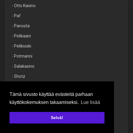
Otto Kasino
Paf
Panosta
Pelikaani
Pelikioski
Potmanni
Salakasino
Shotz
Spiidi
Tämä sivusto käyttää evästeitä parhaan
Spinnaus
käyttökokemuksen takaamiseksi.
Lue lisää
Stake
Tikkari Casino
Selvä!
Tuplaus