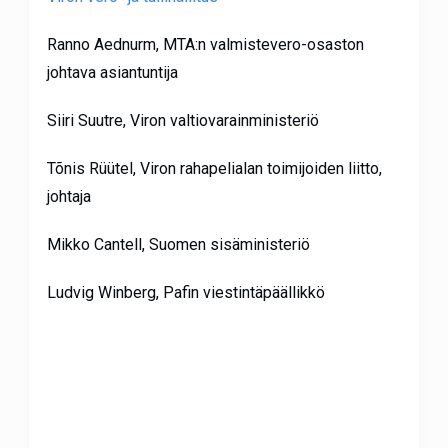
Ranno Aednurm, MTA:n valmistevero-osaston
johtava asiantuntija
Siiri Suutre, Viron valtiovarainministeriö
Tõnis Rüütel, Viron rahapelialan toimijoiden liitto,
johtaja
Mikko Cantell, Suomen sisäministeriö
Ludvig Winberg, Pafin viestintäpäällikkö