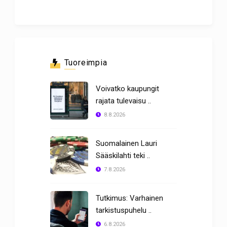
Tuoreimpia
Voivatko kaupungit
rajata tulevaisu ..
8.8.2026
Suomalainen Lauri
Sääskilahti teki ..
7.8.2026
Tutkimus: Varhainen
tarkistuspuhelu ..
6.8.2026