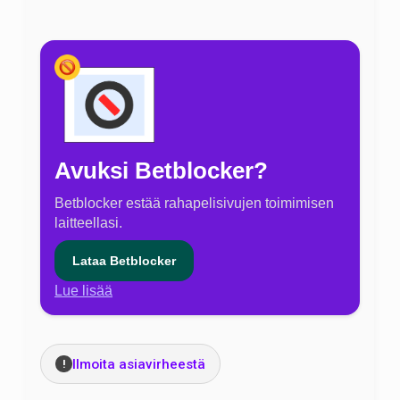
Avuksi Betblocker?
Betblocker estää rahapelisivujen toimimisen
laitteellasi.
Lataa Betblocker
Lue lisää
Ilmoita asiavirheestä
!