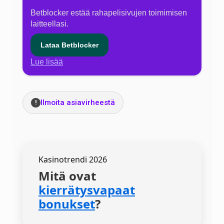
Betblocker estää rahapelisivujen toimimisen
laitteellasi.
Lataa Betblocker
Lue lisää
Ilmoita asiavirheestä
!
Kasinotrendi 2026
Mitä ovat
kierrätysvapaat
bonukset
?