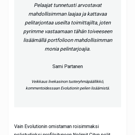
Pelaajat tunnetusti arvostavat
mahdollisimman laajaa ja kattavaa
pelitarjontaa useilta toimittajilta, joten
pyrimme vastaamaan tähän toiveeseen
lisäämällä portfolioon mahdollisimman
monia pelintarjoajia.
Sami Partanen
Veikkaus livekasinon tuoteryhmäpäällikkö,
kommentoidessaan Evolutionin pelien lisäämistä.
Vain Evolutionin omistaman roisimmaksi
pelistudioksi profiloituneen Nolimit Cityn pelit