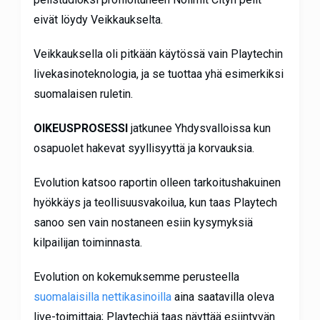
eivät löydy Veikkaukselta.
Veikkauksella oli pitkään käytössä vain Playtechin
livekasinoteknologia, ja se tuottaa yhä esimerkiksi
suomalaisen ruletin.
OIKEUSPROSESSI
jatkunee Yhdysvalloissa kun
osapuolet hakevat syyllisyyttä ja korvauksia.
Evolution katsoo raportin olleen tarkoitushakuinen
hyökkäys ja teollisuusvakoilua, kun taas Playtech
sanoo sen vain nostaneen esiin kysymyksiä
kilpailijan toiminnasta.
Evolution on kokemuksemme perusteella
suomalaisilla nettikasinoilla
aina saatavilla oleva
live-toimittaja; Playtechiä taas näyttää esiintyvän