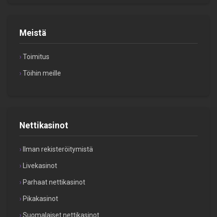
Meistä
Toimitus
Töihin meille
Nettikasinot
Ilman rekisteröitymistä
Livekasinot
Parhaat nettikasinot
Pikakasinot
Suomalaiset nettikasinot