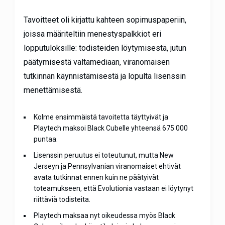
Tavoitteet oli kirjattu kahteen sopimuspaperiin,
joissa määriteltiin menestyspalkkiot eri
lopputuloksille: todisteiden löytymisestä, jutun
päätymisestä valtamediaan, viranomaisen
tutkinnan käynnistämisestä ja lopulta lisenssin
menettämisestä.
Kolme ensimmäistä tavoitetta täyttyivät ja
Playtech maksoi Black Cubelle yhteensä 675 000
puntaa.
Lisenssin peruutus ei toteutunut, mutta New
Jerseyn ja Pennsylvanian viranomaiset ehtivät
avata tutkinnat ennen kuin ne päätyivät
toteamukseen, että Evolutionia vastaan ei löytynyt
riittäviä todisteita.
Playtech maksaa nyt oikeudessa myös Black