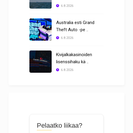
6.8.2026
Australia esti Grand
Theft Auto -pe ..
6.8.2026
Kivijalkakasinoiden
lisenssihaku kä ..
6.8.2026
Pelaatko liikaa?