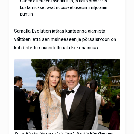
Cuben oikeudenkäyntikuluja, ja koko prosessin
kustannukset ovat nousseet useisiin miljooniin
puntiin.
Samalla Evolution jatkaa kanteensa ajamista
väittäen, että sen maineeseen ja pörssiarvoon on
kohdistettu suunniteltu iskukokonaisuus.
Kuva: Playtechin perustaja Teddy Sagi ja
Kim Dammer