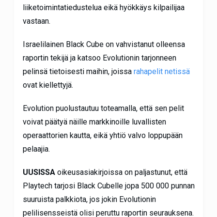
liiketoimintatiedustelua eikä hyökkäys kilpailijaa
vastaan.
Israelilainen Black Cube on vahvistanut olleensa
raportin tekijä ja katsoo Evolutionin tarjonneen
pelinsä tietoisesti maihin, joissa
rahapelit netissä
ovat kiellettyjä.
Evolution puolustautuu toteamalla, että sen pelit
voivat päätyä näille markkinoille luvallisten
operaattorien kautta, eikä yhtiö valvo loppupään
pelaajia.
UUSISSA
oikeusasiakirjoissa on paljastunut, että
Playtech tarjosi Black Cubelle jopa 500 000 punnan
suuruista palkkiota, jos jokin Evolutionin
pelilisensseistä olisi peruttu raportin seurauksena.