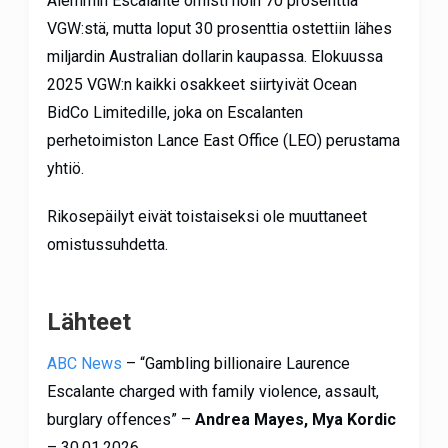
Aiemmin Escalante omisti noin 70 prosenttia
VGW:stä, mutta loput 30 prosenttia ostettiin lähes
miljardin Australian dollarin kaupassa. Elokuussa
2025 VGW:n kaikki osakkeet siirtyivät Ocean
BidCo Limitedille, joka on Escalanten
perhetoimiston Lance East Office (LEO) perustama
yhtiö.
Rikosepäilyt eivät toistaiseksi ole muuttaneet
omistussuhdetta.
Lähteet
ABC News
– “Gambling billionaire Laurence
Escalante charged with family violence, assault,
burglary offences” –
Andrea Mayes, Mya Kordic
– 30.01.2026