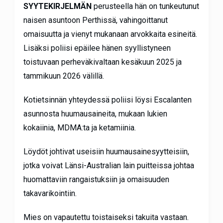
SYYTEKIRJELMÄN
perusteella hän on tunkeutunut
naisen asuntoon Perthissä, vahingoittanut
omaisuutta ja vienyt mukanaan arvokkaita esineitä.
Lisäksi poliisi epäilee hänen syyllistyneen
toistuvaan perheväkivaltaan kesäkuun 2025 ja
tammikuun 2026 välillä.
Kotietsinnän yhteydessä poliisi löysi Escalanten
asunnosta huumausaineita, mukaan lukien
kokaiinia, MDMA:ta ja ketamiinia.
Löydöt johtivat useisiin huumausainesyytteisiin,
jotka voivat Länsi-Australian lain puitteissa johtaa
huomattaviin rangaistuksiin ja omaisuuden
takavarikointiin.
Mies on vapautettu toistaiseksi takuita vastaan.