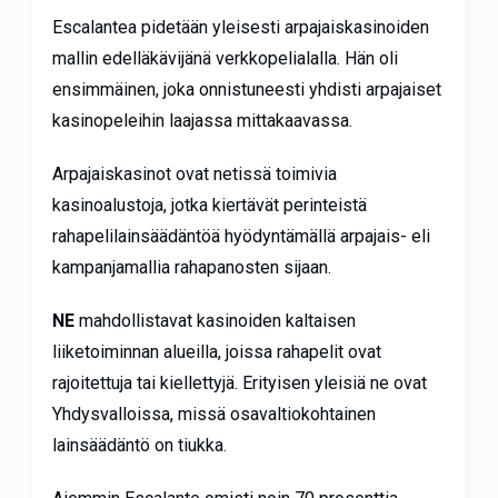
Escalantea pidetään yleisesti arpajaiskasinoiden
mallin edelläkävijänä verkkopelialalla. Hän oli
ensimmäinen, joka onnistuneesti yhdisti arpajaiset
kasinopeleihin laajassa mittakaavassa.
Arpajaiskasinot ovat netissä toimivia
kasinoalustoja, jotka kiertävät perinteistä
rahapelilainsäädäntöä hyödyntämällä arpajais- eli
kampanjamallia rahapanosten sijaan.
NE
mahdollistavat kasinoiden kaltaisen
liiketoiminnan alueilla, joissa rahapelit ovat
rajoitettuja tai kiellettyjä. Erityisen yleisiä ne ovat
Yhdysvalloissa, missä osavaltiokohtainen
lainsäädäntö on tiukka.