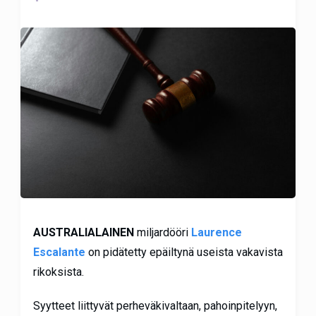
AUSTRALIALAINEN
miljardööri
Laurence
Escalante
on pidätetty epäiltynä useista vakavista
rikoksista.
Syytteet liittyvät perheväkivaltaan, pahoinpitelyyn,