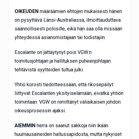
OIKEUDEN
määräämien ehtojen mukaisesti hänen
on pysyttävä Länsi-Australiassa, ilmoittauduttava
säännöllisesti poliisille, eikä hän saa olla missään
yhteydessä asianomistajaan tai todistajiin.
Escalante
on jättäytynyt pois VGW:n
toimitusjohtajan ja hallituksen puheenjohtajan
tehtävistä syytteiden tultua julki.
Yhtiö korosti tiedotteessaan, että rikosepäilyt
liittyvät Escalanten yksityiselämään, eivätkä yhtiön
toimintaan. VGW on nimittänyt väliaikaisen johdon
oikeusprosessin ajaksi.
AIEMMIN
herra on saanut sakkoja niin ikään
huumausaineiden hallussapidosta, mutta nykyiset