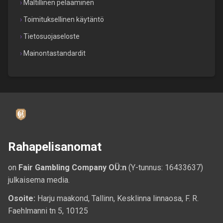
Maltillinen pelaaminen
Toimituksellinen käytäntö
Tietosuojaseloste
Mainontastandardit
Rahapelisanomat
on
Fair Gambling Company OÜ:n
(Y-tunnus: 16433637)
julkaisema media.
Osoite:
Harju maakond, Tallinn, Kesklinna linnaosa, F. R.
Faehlmanni tn 5, 10125