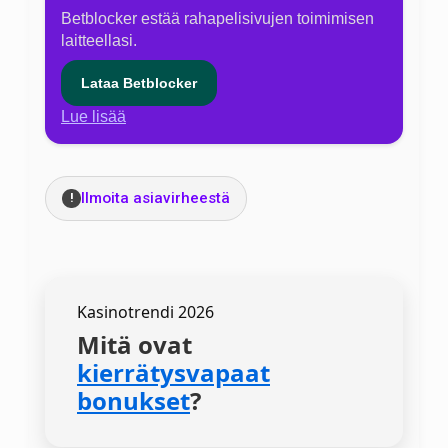
Betblocker estää rahapelisivujen toimimisen
laitteellasi.
Lataa Betblocker
Lue lisää
Ilmoita asiavirheestä
!
Kasinotrendi 2026
Mitä ovat
kierrätysvapaat
bonukset
?