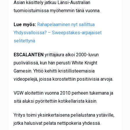
Asian käsittely jatkuu Länsi-Australian
tuomioistuimissa myöhemmin tänä vuonna.
Lue myös:
Rahapelaaminen nyt sallittua
Yhdysvalloissa? – Sweepstakes-arpajaiset
selitettynä
ESCALANTEN
yrittäjäura alkoi 2000-luvun
puolivälissä, kun hän perusti White Knight
Gamesin. Yhtiö kehitti kristillisteemaisia
videopelejä, joissa korostettiin positiivisia arvoja.
VGW aloitettiin vuonna 2010 perheen tukemana ja
sitä aluksi pyöritettiin kotikellarista käsin.
Yritys toimi yksinkertaisena pelialustana ystäville,
jotka halusivat pelata nettipokeria yhdessä.