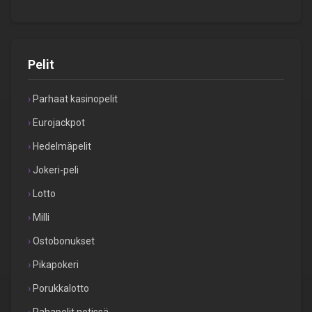
Pelit
Parhaat kasinopelit
Eurojackpot
Hedelmäpelit
Jokeri-peli
Lotto
Milli
Ostobonukset
Pikapokeri
Porukkalotto
Rahapelit netissä