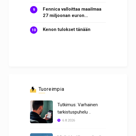
Fennica valloittaa maailmaa
27 miljoonan euron…
Kenon tulokset tänään
Tuoreimpia
Tutkimus: Varhainen
tarkistuspuhelu ..
6.8.2026