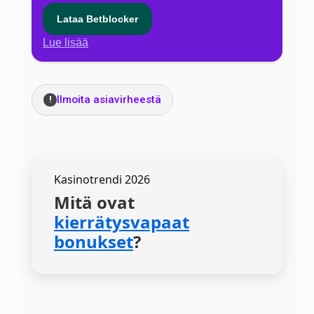
Lataa Betblocker
Lue lisää
Ilmoita asiavirheestä
!
Kasinotrendi 2026
Mitä ovat
kierrätysvapaat
bonukset
?