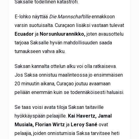
Saksalle todellinen katastrofi.
E-lohko näyttää
Die Mannschaftille
ennakkoon
varsin suotuisalta. Curaçaon lisäksi vastaan tulevat
Ecuador
ja
Norsunluurannikko,
joten avausottelu
tarjoaa Saksalle hyvän mahdollisuuden saada
turnaukseen vahva alku.
Saksan kannalta ottelun alku voi olla ratkaiseva.
Jos Saksa onnistuu maalinteossa jo ensimmäisen
20 minuutin aikana, Curaçao joutuu avaamaan
peliään enemmän kuin se todennäköisesti haluaisi.
Se taas voisi avata tiloja Saksan taitaville
hyökkäyspään pelaajille.
Kai Havertz, Jamal
Musiala, Florian Wirtz
ja
Leroy Sané
ovat
pelaajia, joiden onnistumisia Saksa tarvitsee heti