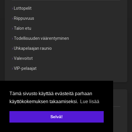
Lottopelit
Riippuvuus
Talon etu
Todellisuuden väärentyminen
Uhkapelaajan raunio
Valevoitot
VIP-pelaajat
Tämä sivusto käyttää evästeitä parhaan
Käytännöt
käyttökokemuksen takaamiseksi.
Lue lisää
Maltillinen pelaaminen
Selvä!
Toimituksellinen käytäntö