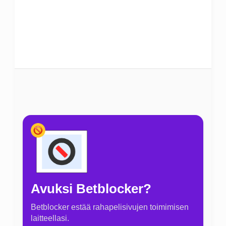
Avuksi Betblocker?
Betblocker estää rahapelisivujen toimimisen
laitteellasi.