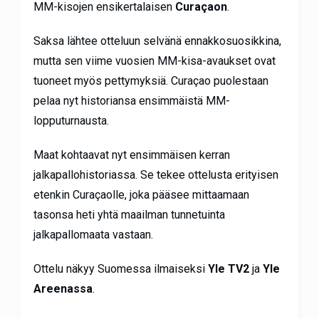
MM-kisojen ensikertalaisen
Curaçaon
.
Saksa lähtee otteluun selvänä ennakkosuosikkina,
mutta sen viime vuosien MM-kisa-avaukset ovat
tuoneet myös pettymyksiä. Curaçao puolestaan
pelaa nyt historiansa ensimmäistä MM-
lopputurnausta.
Maat kohtaavat nyt ensimmäisen kerran
jalkapallohistoriassa. Se tekee ottelusta erityisen
etenkin Curaçaolle, joka pääsee mittaamaan
tasonsa heti yhtä maailman tunnetuinta
jalkapallomaata vastaan.
Ottelu näkyy Suomessa ilmaiseksi
Yle TV2
ja
Yle
Areenassa
.