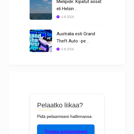
Mielipide: Kipatut ässät
eli Helsin ..
6.8.2026
Australia esti Grand
Theft Auto -pe ..
6.8.2026
Pelaatko liikaa?
Pidä pelaamisesi hallinnassa:
Testaa pelaamisesi