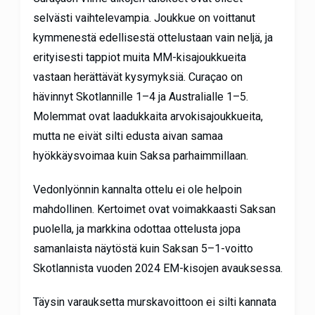
selvästi vaihtelevampia. Joukkue on voittanut
kymmenestä edellisestä ottelustaan vain neljä, ja
erityisesti tappiot muita MM-kisajoukkueita
vastaan herättävät kysymyksiä. Curaçao on
hävinnyt Skotlannille 1–4 ja Australialle 1–5.
Molemmat ovat laadukkaita arvokisajoukkueita,
mutta ne eivät silti edusta aivan samaa
hyökkäysvoimaa kuin Saksa parhaimmillaan.
Vedonlyönnin kannalta ottelu ei ole helpoin
mahdollinen. Kertoimet ovat voimakkaasti Saksan
puolella, ja markkina odottaa ottelusta jopa
samanlaista näytöstä kuin Saksan 5–1-voitto
Skotlannista vuoden 2024 EM-kisojen avauksessa.
Täysin varauksetta murskavoittoon ei silti kannata