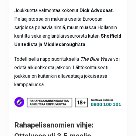
Joukkuetta valmentaa kokenut
Dick Advocaat.
Pelaajistossa on mukana useita Euroopan
sarjoissa pelaavia nimiä, muun muassa Hollannin
kentiltä sekä englantilaisseuroista kuten
Sheffield
Unitedista
ja
Middlesbrough’sta
.
Todellisella nappisuorituksella
The Blue Wave
voi
edetä alkulohkosta jatkoon. Lähtökohtaisesti
joukkue on kuitenkin altavastaaja jokaisessa
kamppailussa.
Rahapelisanomien vihje:
Ottelussa yli 3,5 maalia