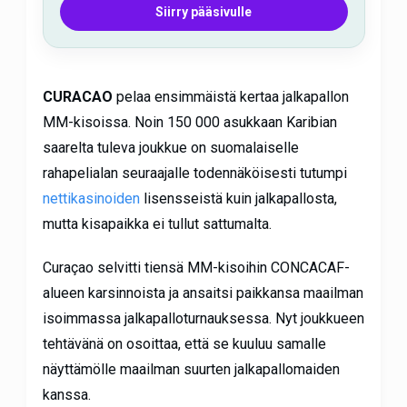
Siirry pääsivulle
CURACAO
pelaa ensimmäistä kertaa jalkapallon
MM-kisoissa. Noin 150 000 asukkaan Karibian
saarelta tuleva joukkue on suomalaiselle
rahapelialan seuraajalle todennäköisesti tutumpi
nettikasinoiden
lisensseistä kuin jalkapallosta,
mutta kisapaikka ei tullut sattumalta.
Curaçao selvitti tiensä MM-kisoihin CONCACAF-
alueen karsinnoista ja ansaitsi paikkansa maailman
isoimmassa jalkapalloturnauksessa. Nyt joukkueen
tehtävänä on osoittaa, että se kuuluu samalle
näyttämölle maailman suurten jalkapallomaiden
kanssa.