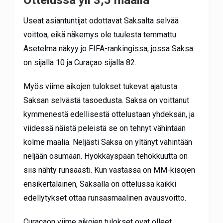
Useat asiantuntijat odottavat Saksalta selvää
voittoa, eikä näkemys ole tuulesta temmattu.
Asetelma näkyy jo FIFA-rankingissa, jossa Saksa
on sijalla 10 ja Curaçao sijalla 82.
Myös viime aikojen tulokset tukevat ajatusta
Saksan selvästä tasoedusta. Saksa on voittanut
kymmenestä edellisestä ottelustaan yhdeksän, ja
viidessä näistä peleistä se on tehnyt vähintään
kolme maalia. Neljästi Saksa on yltänyt vähintään
neljään osumaan. Hyökkäyspään tehokkuutta on
siis nähty runsaasti. Kun vastassa on MM-kisojen
ensikertalainen, Saksalla on ottelussa kaikki
edellytykset ottaa runsasmaalinen avausvoitto.
Curaçaon viime aikojen tulokset ovat olleet