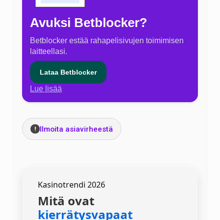
Avuksi Betblocker?
Betblocker estää rahapelisivujen toimimisen
laitteellasi.
Lataa Betblocker
Lue lisää
Ilmoita asiavirheestä
!
Kasinotrendi 2026
Mitä ovat
kierrätysvapaat