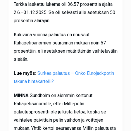
Tarkka laskettu lukema oli 36,57 prosenttia ajalta
2.6.–31.12.2025. Se oli selvästi alle asetuksen 50
prosentin alarajan.
Kuluvana vuonna palautus on noussut
Rahapelisanomien seurannan mukaan noin 57
prosenttiin, eli asetuksen määrittämän vaihteluvälin
sisään.
Lue myös:
Surkea palautus – Onko Eurojackpotin
takana hintakartelli?
MINNA
Sundholm on aiemmin kertonut
Rahapelisanomille, ettei Milli-pelin
palautusprosentti ole julkista tietoa, koska se
vaihtelee päivittäin pelin vaihdon ja voittojen
mukaan. Yhtiö kertoi seuraavansa Millin palautusta