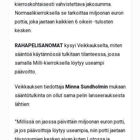
kierroskohtaisesti vahvistettava jakosumma.
Normaalikierroksella se tarkoittaa miljoonan euron
pottia, joka jaetaan kaikkien 6 oikein -tulosten
kesken.
RAHAPELISANOMAT
kysyi Veikkaukselta, miten
sääntöä käytännössä tulkitaan tilanteessa, jossa
samalla Milli-kierroksella löytyy useampi
päävoitto.
Veikkauksen tiedottaja
Minna Sundholmin
mukaan
sääntötulkinta on ollut sama pelin lanseerauksesta
lähtien:
”Millissä on jaossa päivittäin miljoonan euron potti,
ja jos päävoittoja löytyy useampia, niin potti jaetaan
täysosumien kesken aivan kuten Lotossa ja