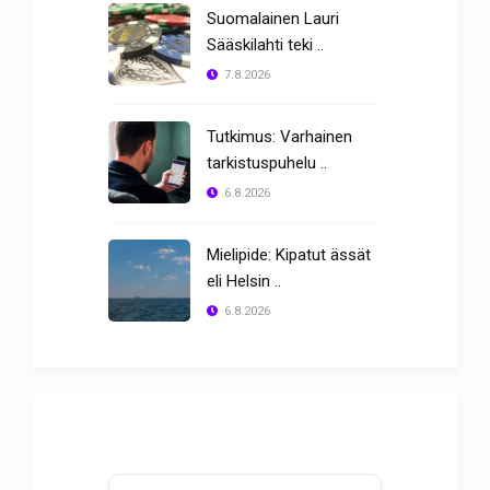
Suomalainen Lauri
Sääskilahti teki ..
7.8.2026
Tutkimus: Varhainen
tarkistuspuhelu ..
6.8.2026
Mielipide: Kipatut ässät
eli Helsin ..
6.8.2026