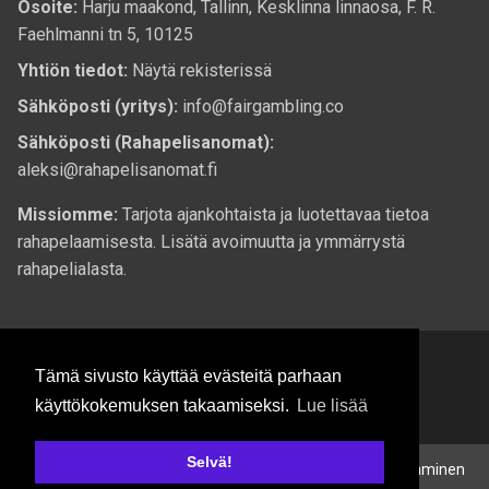
Osoite:
Harju maakond, Tallinn, Kesklinna linnaosa, F. R.
Faehlmanni tn 5, 10125
Yhtiön tiedot:
Näytä rekisterissä
Sähköposti (yritys):
info@fairgambling.co
Sähköposti (Rahapelisanomat):
aleksi@rahapelisanomat.fi
Missiomme:
Tarjota ajankohtaista ja luotettavaa tietoa
rahapelaamisesta. Lisätä avoimuutta ja ymmärrystä
rahapelialasta.
Tämä sivusto käyttää evästeitä parhaan
käyttökokemuksen takaamiseksi.
Lue lisää
© 2026 Rahapelisanomat.fi. Kaikki oikeudet pidätetään.
Selvä!
Rahapelaaminen voi aiheuttaa riippuvuutta. Jos pelaaminen
18