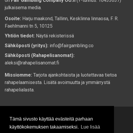
on
Fair Gambling Company OÜ:n
(Y-tunnus: 16433637)
julkaisema media.
Osoite:
Harju maakond, Tallinn, Kesklinna linnaosa, F. R.
Faehlmanni tn 5, 10125
Yhtiön tiedot:
Näytä rekisterissä
Sähköposti (yritys):
info@fairgambling.co
Sähköposti (Rahapelisanomat):
aleksi@rahapelisanomat.fi
Missiomme:
Tarjota ajankohtaista ja luotettavaa tietoa
rahapelaamisesta. Lisätä avoimuutta ja ymmärrystä
rahapelialasta.
Tämä sivusto käyttää evästeitä parhaan
käyttökokemuksen takaamiseksi.
Lue lisää
© 2026 Rahapelisanomat.fi. Kaikki oikeudet pidätetään.