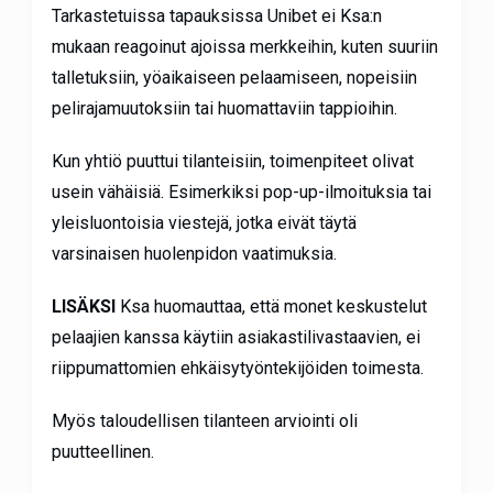
Tarkastetuissa tapauksissa Unibet ei Ksa:n
mukaan reagoinut ajoissa merkkeihin, kuten suuriin
talletuksiin, yöaikaiseen pelaamiseen, nopeisiin
pelirajamuutoksiin tai huomattaviin tappioihin.
Kun yhtiö puuttui tilanteisiin, toimenpiteet olivat
usein vähäisiä. Esimerkiksi pop-up-ilmoituksia tai
yleisluontoisia viestejä, jotka eivät täytä
varsinaisen huolenpidon vaatimuksia.
LISÄKSI
Ksa huomauttaa, että monet keskustelut
pelaajien kanssa käytiin asiakastilivastaavien, ei
riippumattomien ehkäisytyöntekijöiden toimesta.
Myös taloudellisen tilanteen arviointi oli
puutteellinen.