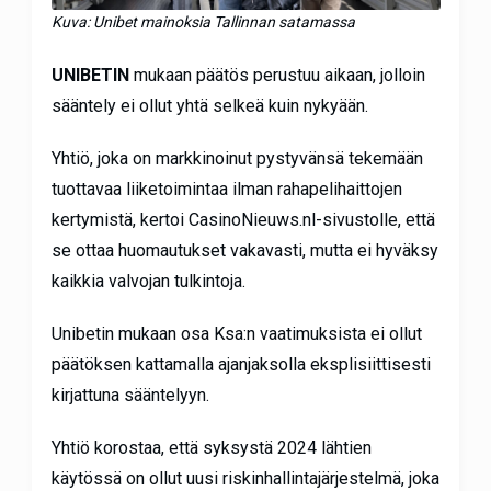
Kuva: Unibet mainoksia Tallinnan satamassa
UNIBETIN
mukaan päätös perustuu aikaan, jolloin
sääntely ei ollut yhtä selkeä kuin nykyään.
Yhtiö, joka on markkinoinut pystyvänsä tekemään
tuottavaa liiketoimintaa ilman rahapelihaittojen
kertymistä, kertoi CasinoNieuws.nl-sivustolle, että
se ottaa huomautukset vakavasti, mutta ei hyväksy
kaikkia valvojan tulkintoja.
Unibetin mukaan osa Ksa:n vaatimuksista ei ollut
päätöksen kattamalla ajanjaksolla eksplisiittisesti
kirjattuna sääntelyyn.
Yhtiö korostaa, että syksystä 2024 lähtien
käytössä on ollut uusi riskinhallintajärjestelmä, joka