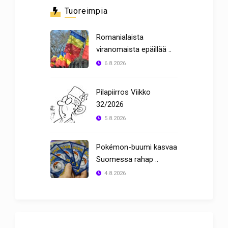
Tuoreimpia
Romanialaista
viranomaista epäillää ..
6.8.2026
Pilapiirros Viikko
32/2026
5.8.2026
Pokémon-buumi kasvaa
Suomessa rahap ..
4.8.2026