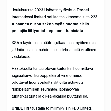
Joulukuussa 2023 Unibetin tytäryhtiö Trannel
International limited sai Maltan viranomaisilta
223
tuhannen euron sakon myös suomalaisiin
pelaajiin liittyneistä epäonnistumisista.
KSA:n täydellinen päätös julkaistaan myöhemmin,
ja Unibetilla on mahdollisuus tehdä siitä virallinen
vastalause.
Päätöksellä tuntuu olevan kuitenkin huomattava
signaaliarvo. Eurooppalaiset viranomaiset
odottavat lisensoiduilta yhtiöiltä aktiivista
riskipelaamisen seurantaa, läpinäkyvää
tulotarkastusta ja oikea-aikaisia puuttumisia.
UNIBETIN
taustalla toimii nykyisin FDJ United,