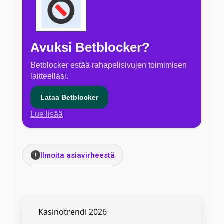
Avuksi Betblocker?
Betblocker estää rahapelisivujen toimimisen
laitteellasi.
Lataa Betblocker
Lue lisää
Ilmoita asiavirheestä
!
Kasinotrendi 2026