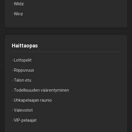
Wildz
Winz
Haittaopas
Lottopelit
Riippuvuus
Talon etu
Todellisuuden väärentyminen
Uhkapelaajan raunio
Valevoitot
VIP-pelaajat