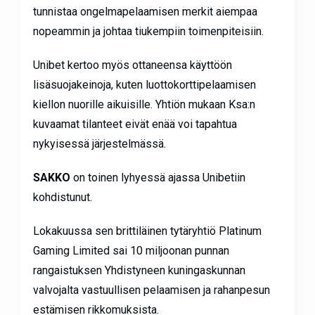
tunnistaa ongelmapelaamisen merkit aiempaa
nopeammin ja johtaa tiukempiin toimenpiteisiin.
Unibet kertoo myös ottaneensa käyttöön
lisäsuojakeinoja, kuten luottokorttipelaamisen
kiellon nuorille aikuisille. Yhtiön mukaan Ksa:n
kuvaamat tilanteet eivät enää voi tapahtua
nykyisessä järjestelmässä.
SAKKO
on toinen lyhyessä ajassa Unibetiin
kohdistunut.
Lokakuussa sen brittiläinen tytäryhtiö Platinum
Gaming Limited sai 10 miljoonan punnan
rangaistuksen Yhdistyneen kuningaskunnan
valvojalta vastuullisen pelaamisen ja rahanpesun
estämisen rikkomuksista.