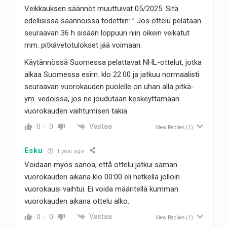
Veikkauksen säännöt muuttuivat 05/2025. Sitä
edellisissä säännöissä todettiin: ” Jos ottelu pelataan
seuraavan 36 h sisään loppuun niin oikein veikatut
mm. pitkävetotulokset jää voimaan.
Käytännössä Suomessa pelattavat NHL-ottelut, jotka
alkaa Suomessa esim. klo 22.00 ja jatkuu normaalisti
seuraavan vuorokauden puolelle on uhan alla pitkä-
ym. vedoissa, jos ne joudutaan keskeyttämään
vuorokauden vaihtumisen takia.
Vastaa
0
0
View Replies
(1)
Esku
1 year ago
Voidaan myös sanoa, ettå ottelu jatkui saman
vuorokauden aikana klo 00:00 eli hetkellä jolloin
vuorokausi vaihtui. Ei voida määritellä kumman
vuorokauden aikana ottelu alko.
Vastaa
0
0
View Replies
(1)