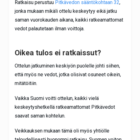
Ratkaisu perustuu
Pitkävedon sääntökohtaan 32
,
jonka mukaan mikäli ottelu keskeytyy eikä jatku
saman vuorokauden aikana, kaikki ratkeamattomat
vedot palautetaan ilman voittoja.
Oikea tulos ei ratkaissut
?
Ottelun jatkuminen keskiyön puolelle johti siihen,
että myös ne vedot, jotka olisivat osuneet oikein,
mitätöitiin.
Vaikka Suomi voitti ottelun, kaikki vielä
keskeytyshetkellä ratkeamattomat Pitkävedot
saavat saman kohtelun.
Veikkauksen mukaan tämä oli myös yhtiölle
taloudellisesti huonompi ratkaisu. Suomen voiton