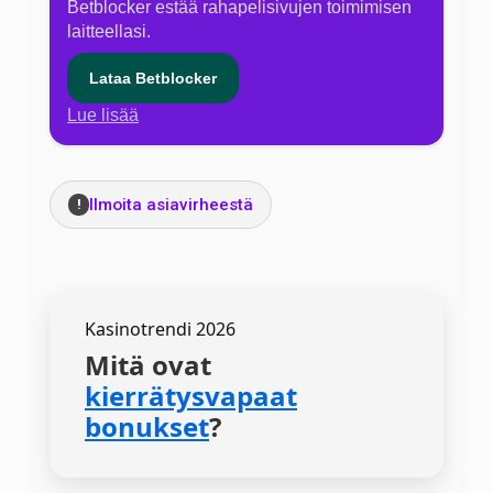
Betblocker estää rahapelisivujen toimimisen
laitteellasi.
Lataa Betblocker
Lue lisää
Ilmoita asiavirheestä
!
Kasinotrendi 2026
Mitä ovat
kierrätysvapaat
bonukset
?