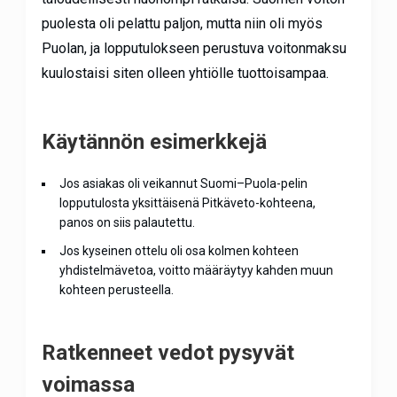
puolesta oli pelattu paljon, mutta niin oli myös
Puolan, ja lopputulokseen perustuva voitonmaksu
kuulostaisi siten olleen yhtiölle tuottoisampaa.
Käytännön esimerkkejä
Jos asiakas oli veikannut Suomi–Puola-pelin
lopputulosta yksittäisenä Pitkäveto-kohteena,
panos on siis palautettu.
Jos kyseinen ottelu oli osa kolmen kohteen
yhdistelmävetoa, voitto määräytyy kahden muun
kohteen perusteella.
Ratkenneet vedot pysyvät
voimassa