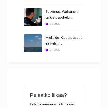
Tutkimus: Varhainen
tarkistuspuhelu ..
6.8.2026
Mielipide: Kipatut ässät
eli Helsin ..
6.8.2026
Pelaatko liikaa?
Pidä pelaamisesi hallinnassa: