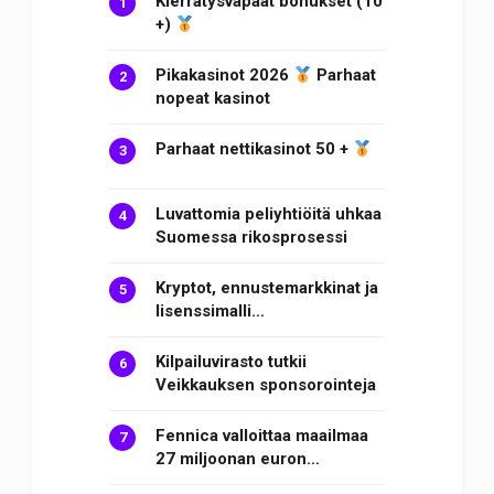
Kierrätysvapaat bonukset (10
+)
Pikakasinot 2026
Parhaat
nopeat kasinot
Parhaat nettikasinot 50 +
Luvattomia peliyhtiöitä uhkaa
Suomessa rikosprosessi
Kryptot, ennustemarkkinat ja
lisenssimalli…
Kilpailuvirasto tutkii
Veikkauksen sponsorointeja
Fennica valloittaa maailmaa
27 miljoonan euron…