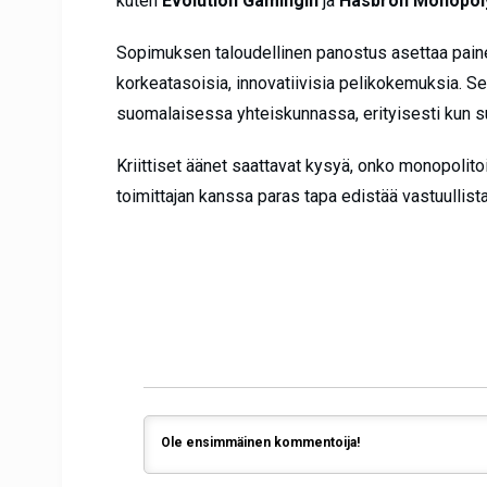
kuten
Evolution Gamingin
ja
Hasbron Monopoly
Sopimuksen taloudellinen panostus asettaa paineit
korkeatasoisia, innovatiivisia pelikokemuksia. S
suomalaisessa yhteiskunnassa, erityisesti kun su
Kriittiset äänet saattavat kysyä, onko monopolito
toimittajan kanssa paras tapa edistää vastuullista