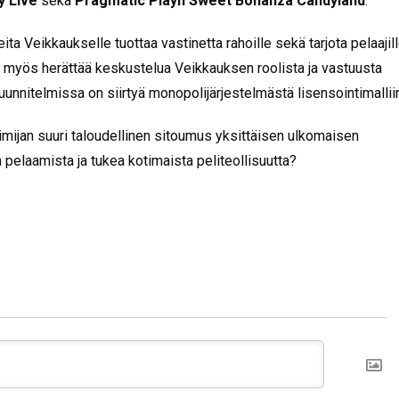
 Live
sekä
Pragmatic Playn Sweet Bonanza Candyland
.
a Veikkaukselle tuottaa vastinetta rahoille sekä tarjota pelaajil
e myös herättää keskustelua Veikkauksen roolista ja vastuusta
unnitelmissa on siirtyä monopolijärjestelmästä lisensointimallii
imijan suuri taloudellinen sitoumus yksittäisen ulkomaisen
 pelaamista ja tukea kotimaista peliteollisuutta?