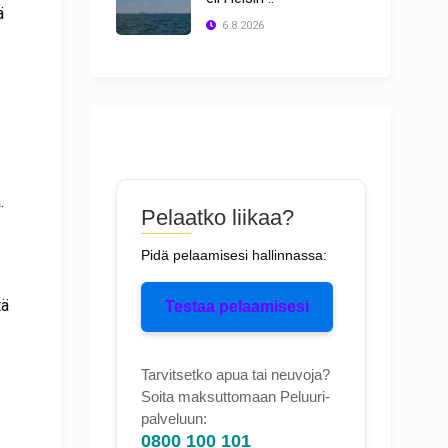
ä
6.8.2026
.
Pelaatko liikaa?
Pidä pelaamisesi hallinnassa:
tä
Testaa pelaamisesi
Tarvitsetko apua tai neuvoja?
Soita maksuttomaan Peluuri-
palveluun:
0800 100 101