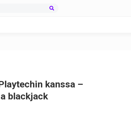
Playtechin kanssa –
ja blackjack