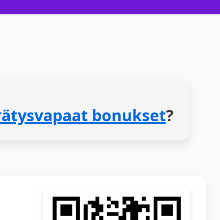
rätysvapaat bonukset
?