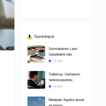
Tuoreimpia
Suomalainen Lauri
Sääskilahti teki ..
7.8.2026
Tutkimus: Varhainen
tarkistuspuhelu ..
6.8.2026
Mielipide: Kipatut ässät
eli Helsin ..