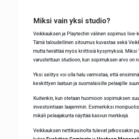
Miksi vain yksi studio?
Veikkauksen ja Playtechin välinen sopimus live-k
Tämä taloudellinen sitoumus kuvastaa sekä Veikk
mutta herättää myös kriittisiä kysymyksiä. Miksi 
varustettuun studioon, kun sopimuksen arvo on n
Yksi selitys voi olla halu varmistaa, että ensimm
keskittyen laatuun ja suomalaisille pelaajille suu
Kuitenkin, kun otetaan huomioon sopimuksen suur
investointiaan laajemmin. Esimerkiksi monipuolist
mikäli pelaajakunta näyttää kasvun merkkejä.
Veikkauksen nettikasinolta tulevat jatkossakin p