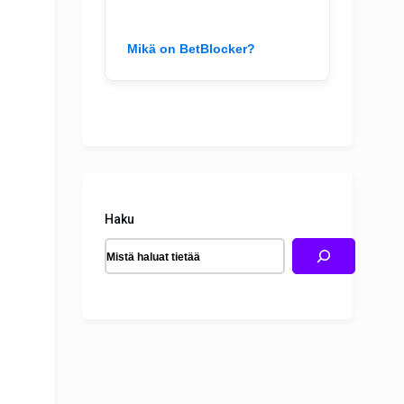
Mikä on BetBlocker?
Haku