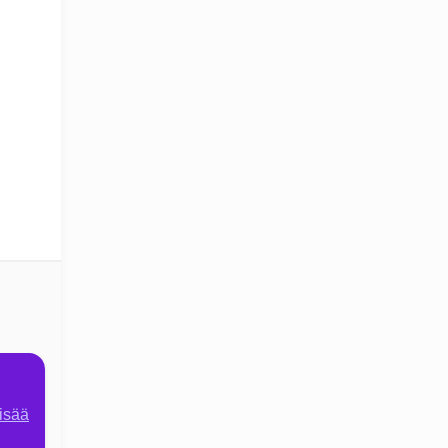
lisää