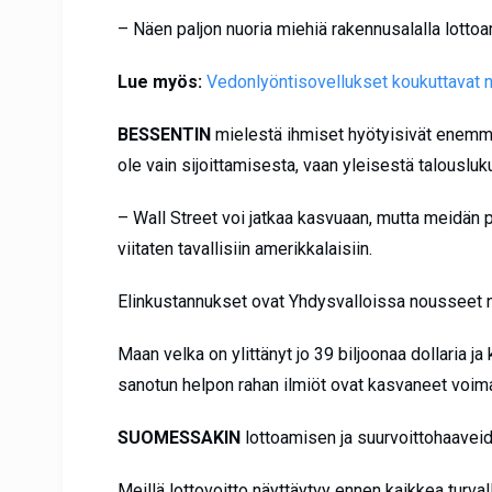
– Näen paljon nuoria miehiä rakennusalalla lottoa
Lue myös:
Vedonlyöntisovellukset koukuttavat 
BESSENTIN
mielestä ihmiset hyötyisivät enemmä
ole vain sijoittamisesta, vaan yleisestä talousluk
– Wall Street voi jatkaa kasvuaan, mutta meidän 
viitaten tavallisiin amerikkalaisiin.
Elinkustannukset ovat Yhdysvalloissa nousseet 
Maan velka on ylittänyt jo 39 biljoonaa dollaria ja 
sanotun helpon rahan ilmiöt ovat kasvaneet voim
SUOMESSAKIN
lottoamisen ja suurvoittohaaveid
Meillä lottovoitto näyttäytyy ennen kaikkea turv