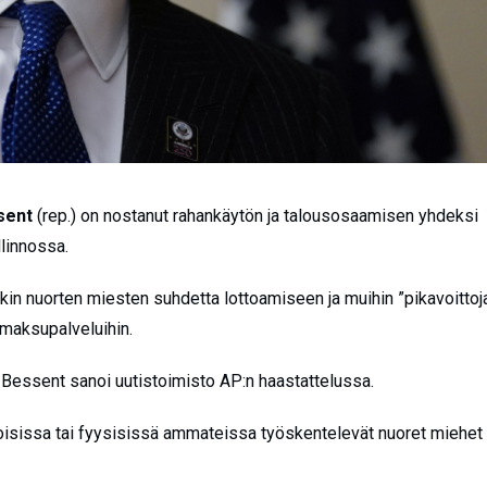
sent
(rep.) on nostanut rahankäytön ja talousosaamisen yhdeksi
linnossa.
in nuorten miesten suhdetta lottoamiseen ja muihin ”pikavoittoj
samaksupalveluihin.
a, Bessent sanoi uutistoimisto AP:n haastattelussa.
loisissa tai fyysisissä ammateissa työskentelevät nuoret miehet