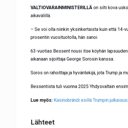
VALTIOVARAINMINISTERILLÄ
on silti kova usko
aikavälillä.
– Se voi olla niinkin yksinkertaista kuin että 14-v
prosentin vuosituotolla, hän sanoi.
63-vuotias Bessent nousi itse köyhän lapsuuden 
aikanaan sijoittaja George Sorosin kanssa.
Soros on rahoittaja ja hyväntekijä, jota Trump ja m
Bessentista tuli vuonna 2025 Yhdysvaltain ensim
Lue myös:
Kasinobrändi esillä Trumpin julkaisus
Lähteet