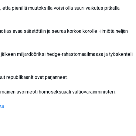
, että pienillä muutoksilla voisi olla suuri vaikutus pitkällä
uotias avaa säästötilin ja seuraa korkoa korolle -ilmiötä neljän
jälkeen miljardööriksi hedge-rahastomaailmassa ja työskenteli
uut republikaanit ovat parjanneet.
mäinen avoimesti homoseksuaali valtiovarainministeri.
sa