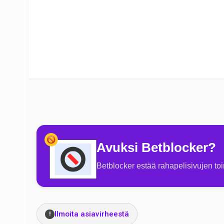
Avuksi Betblocker?
Betblocker estää rahapelisivujen toi
Ilmoita asiavirheestä
!