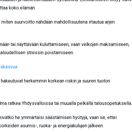
uttaa koko elämän.
iten suurvoitto nähdään mahdollisuutena irtautua arjen
ämään tai näyttävään kuluttamiseen, vaan velkojen maksamiseen,
taloudellisen stressin poistamiseen.
tyskasvua
 hakeutuvat herkemmin korkean riskin ja suuren tuoton
elma ratkea Yhdysvalloissa tai muualla pelkällä talousopetuksella
ivätkö he ymmärtäisi säästämisen hyötyjä, vaan se, ettei
korkeiden asumis-, ruoka- ja energiakulujen jälkeen.