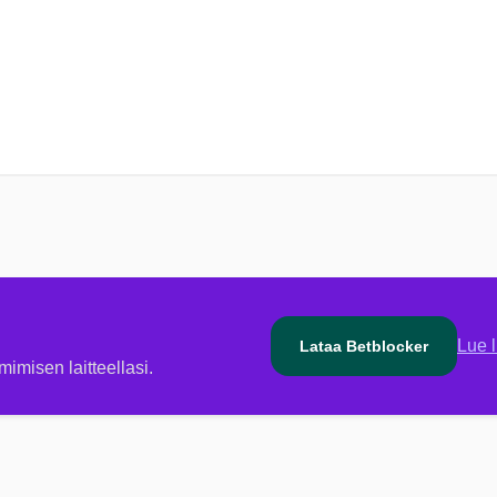
Lue 
Lataa Betblocker
mimisen laitteellasi.