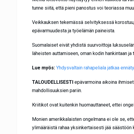
tunne siitä, että pieni panostus voi teoriassa mu
Veikkauksen tekemässä selvityksessä korostuu, m
epävarmuudesta ja työelämän paineista.
Suomalaiset eivät yhdistä suurvoittoja luksusel
läheisten auttamiseen, oman kodin hankintaan ja 
Lue myös:
Yhdysvaltain rahapeliala jatkaa ennä
TALOUDELLISESTI
epävarmoina aikoina ihmiset
mahdollisuuksien pariin.
Kriitikot ovat kuitenkin huomauttaneet, ettei ong
Monien amerikkalaisten ongelmana ei ole se, ette
ylimääräistä rahaa yksinkertaisesti jää säästöön 