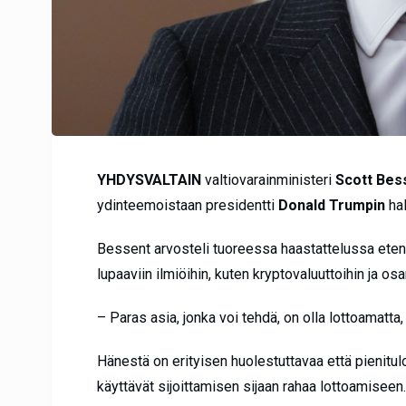
YHDYSVALTAIN
valtiovarainministeri
Scott Bes
ydinteemoistaan presidentti
Donald Trumpin
hal
Bessent arvosteli tuoreessa haastattelussa etenk
lupaaviin ilmiöihin, kuten kryptovaluuttoihin ja o
– Paras asia, jonka voi tehdä, on olla lottoamatt
Hänestä on erityisen huolestuttavaa että pienitu
käyttävät sijoittamisen sijaan rahaa lottoamiseen.