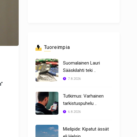
Tuoreimpia
Suomalainen Lauri
Sääskilahti teki ..
7.8.2026
a”
Tutkimus: Varhainen
tarkistuspuhelu ..
6.8.2026
Mielipide: Kipatut ässät
eli Helsin ..