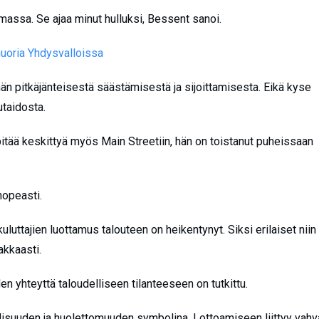
massa. Se ajaa minut hulluksi, Bessent sanoi.
nuoria Yhdysvalloissa
n pitkäjänteisestä säästämisestä ja sijoittamisesta. Eikä kyse
utaidosta.
pitää keskittyä myös Main Streetiin, hän on toistanut puheissaan
nopeasti.
kuluttajien luottamus talouteen on heikentynyt. Siksi erilaiset niin
akkaasti.
en yhteyttä taloudelliseen tilanteeseen on tutkittu.
allisuuden ja huolettomuuden symbolina. Lottoamiseen liittyy vahv