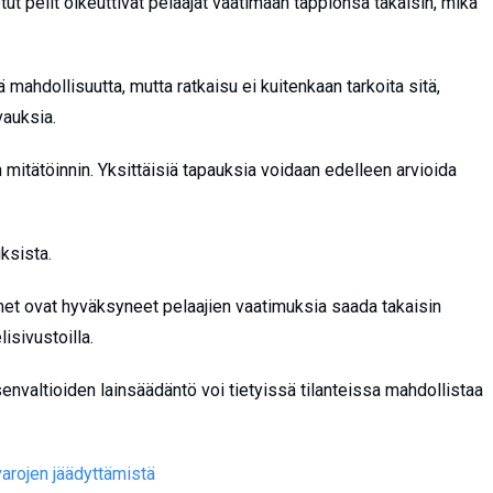
tut pelit oikeuttivat pelaajat vaatimaan tappionsa takaisin, mikä
.
mahdollisuutta, mutta ratkaisu ei kuitenkaan tarkoita sitä,
vauksia.
mitätöinnin. Yksittäisiä tapauksia voidaan edelleen arvioida
ksista.
met ovat hyväksyneet pelaajien vaatimuksia saada takaisin
lisivustoilla.
senvaltioiden lainsäädäntö voi tietyissä tilanteissa mahdollistaa
varojen jäädyttämistä