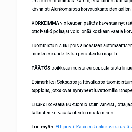
Osa tuomioistuimista katsoi, että laittomasti tarjo
käynnisti Alankomaissa korvauskanteiden aallon
KORKEIMMAN
oikeuden päätös kaventaa nyt tätä 
etteivätkö pelaajat voisi enää koskaan vaatia kor
Tuomioistuin sulki pois ainoastaan automaattisen 
muiden oikeudellisten perusteiden nojalla.
PÄÄTÖS
poikkeaa muista eurooppalaisista linjau
Esimerkiksi Saksassa ja Itävallassa tuomioistui
tappioita, jotka ovat syntyneet luvattomilla rahape
Lisäksi keväällä EU-tuomioistuin vahvisti, että jä
tällaisten korvauskanteiden nostamisen.
Lue myös:
EU-juristi: Kasinon konkurssi ei estä 