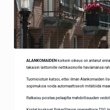
ALANKOMAIDEN
korkein oikeus on antanut enna
takaisin laittomille nettikasinoille häviämänsä rah
Tuomioistuin katsoi, ettei ilman Alankomaiden lis
sopimuksia voida automaattisesti mitätöidä maan
Ratkaisu poistaa pelaajilta mahdollisuuden vedota
Kiistat koskivat PokerStarsin operaattoria TSG I