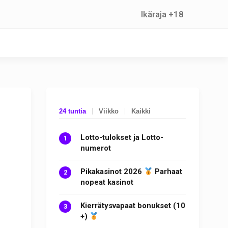
Ikäraja +18
24 tuntia
Viikko
Kaikki
Lotto-tulokset ja Lotto-
numerot
Pikakasinot 2026
Parhaat
nopeat kasinot
Kierrätysvapaat bonukset (10
+)