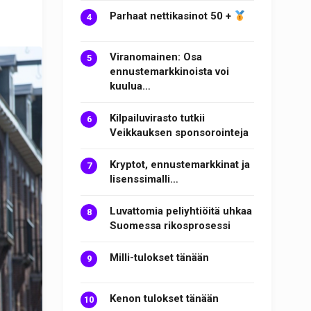
Parhaat nettikasinot 50 +
Viranomainen: Osa
ennustemarkkinoista voi
kuulua…
Kilpailuvirasto tutkii
Veikkauksen sponsorointeja
Kryptot, ennustemarkkinat ja
lisenssimalli…
Luvattomia peliyhtiöitä uhkaa
Suomessa rikosprosessi
Milli-tulokset tänään
Kenon tulokset tänään