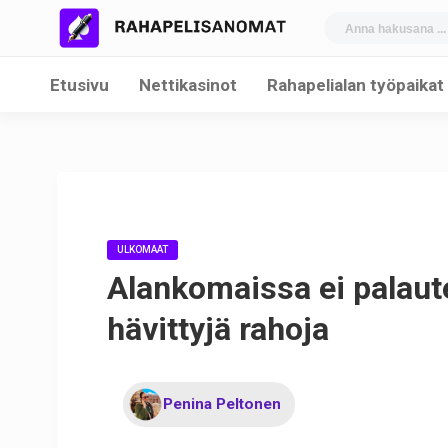
Etusivu
Nettikasinot
Rahapelialan työpaikat
ULKOMAAT
Alankomaissa ei palautet
hävittyjä rahoja
Penina Peltonen