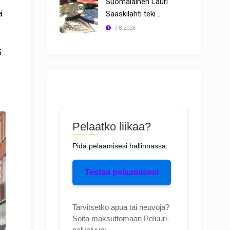
Suomalainen Lauri
ä
Sääskilahti teki ..
7.8.2026
5
Pelaatko liikaa?
Pidä pelaamisesi hallinnassa:
Testaa pelaamisesi
Tarvitsetko apua tai neuvoja?
Soita maksuttomaan Peluuri-
palveluun: