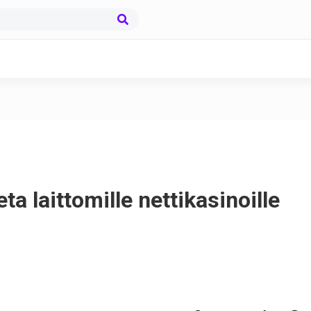
a laittomille nettikasinoille