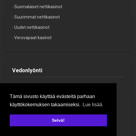
Suomalaiset nettikasinot
Suurimmat nettikasinot
Uudet nettikasinot
Verovapaat kasinot
Vedonlyönti
Euroviisuvedonlyönti
F1-veikkaus
Tämä sivusto käyttää evästeitä parhaan
käyttökokemuksen takaamiseksi.
Lue lisää
Ice Cage 8
Jalkapallovedonlyönti
Selvä!
Jalkapallon MM-kisat 2026 vedonlyönti