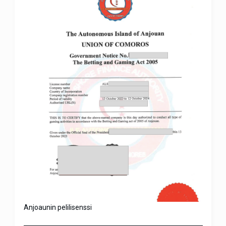
Anjoaunin pelilisenssi