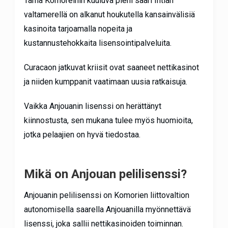
Tämä Komoreihin kuuluva pieni saari Intian
valtamerellä on alkanut houkutella kansainvälisiä
kasinoita tarjoamalla nopeita ja
kustannustehokkaita lisensointipalveluita.
Curacaon jatkuvat kriisit ovat saaneet nettikasinot
ja niiden kumppanit vaatimaan uusia ratkaisuja.
Vaikka Anjouanin lisenssi on herättänyt
kiinnostusta, sen mukana tulee myös huomioita,
jotka pelaajien on hyvä tiedostaa.
Mikä on Anjouan pelilisenssi?
Anjouanin pelilisenssi on Komorien liittovaltion
autonomisella saarella Anjouanilla myönnettävä
lisenssi, joka sallii nettikasinoiden toiminnan.