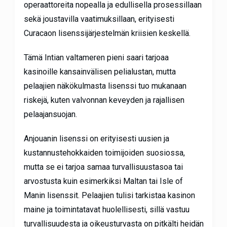
operaattoreita nopealla ja edullisella prosessillaan
sekä joustavilla vaatimuksillaan, erityisesti
Curacaon lisenssijärjestelmän kriisien keskellä.
Tämä Intian valtameren pieni saari tarjoaa
kasinoille kansainvälisen pelialustan, mutta
pelaajien näkökulmasta lisenssi tuo mukanaan
riskejä, kuten valvonnan keveyden ja rajallisen
pelaajansuojan.
Anjouanin lisenssi on erityisesti uusien ja
kustannustehokkaiden toimijoiden suosiossa,
mutta se ei tarjoa samaa turvallisuustasoa tai
arvostusta kuin esimerkiksi Maltan tai Isle of
Manin lisenssit. Pelaajien tulisi tarkistaa kasinon
maine ja toimintatavat huolellisesti, sillä vastuu
turvallisuudesta ja oikeusturvasta on pitkälti heidän