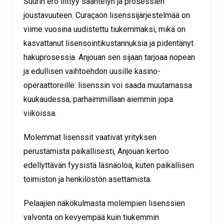
Suurin ero liittyy sääntelyn ja prosessien
joustavuuteen. Curaçaon lisenssijärjestelmää on
viime vuosina uudistettu tiukemmaksi, mikä on
kasvattanut lisensointikustannuksia ja pidentänyt
hakuprosessia. Anjouan sen sijaan tarjoaa nopean
ja edullisen vaihtoehdon uusille kasino-
operaattoreille: lisenssin voi saada muutamassa
kuukaudessa, parhaimmillaan aiemmin jopa
viikoissa.
Molemmat lisenssit vaativat yrityksen
perustamista paikallisesti, Anjouan kertoo
edellyttävän fyysistä läsnäoloa, kuten paikallisen
toimiston ja henkilöstön asettamista.
Pelaajien näkökulmasta molempien lisenssien
valvonta on kevyempää kuin tiukemmin