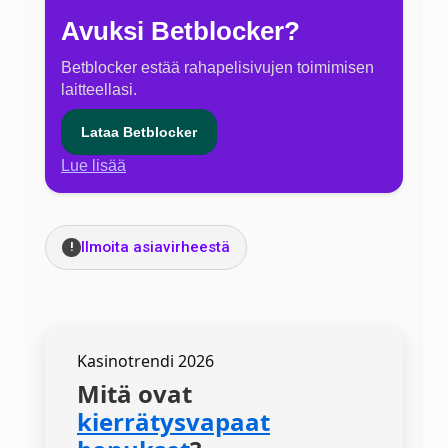
Avuksi Betblocker?
Betblocker estää rahapelisivujen toimimisen
laitteellasi.
Lataa Betblocker
Lue lisää
Ilmoita asiavirheestä
!
Kasinotrendi 2026
Mitä ovat
kierrätysvapaat