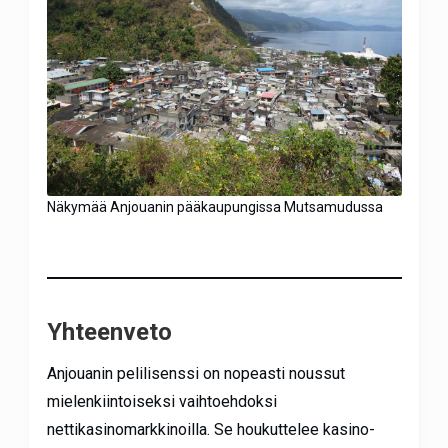
Näkymää Anjouanin pääkaupungissa Mutsamudussa
Yhteenveto
Anjouanin pelilisenssi on nopeasti noussut
mielenkiintoiseksi vaihtoehdoksi
nettikasinomarkkinoilla. Se houkuttelee kasino-