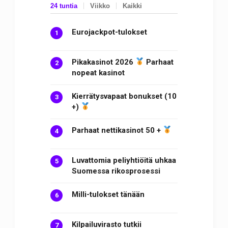
24 tuntia
Viikko
Kaikki
Eurojackpot-tulokset
Pikakasinot 2026
Parhaat
nopeat kasinot
Kierrätysvapaat bonukset (10
+)
Parhaat nettikasinot 50 +
Luvattomia peliyhtiöitä uhkaa
Suomessa rikosprosessi
Milli-tulokset tänään
Kilpailuvirasto tutkii