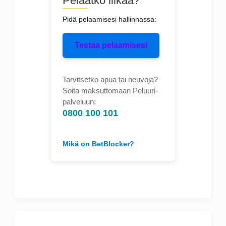
Pelaatko liikaa?
Pidä pelaamisesi hallinnassa:
Testaa pelaamisesi
Tarvitsetko apua tai neuvoja?
Soita maksuttomaan Peluuri-
palveluun:
0800 100 101
Mikä on BetBlocker?