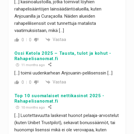
[…] kasinoalustoilla, jotka toimivat löyhien
rahapelisääntöjen lainsäädäntöalueilla, kuten
Anjouanilla ja Curaçaolla. Näiden alueiden
rahapelilisenssit ovat tunnettuja matalista
vaatimuksistaan, mikä […]
Vastaa
0
0
Ossi Ketola 2025 – Tausta, tulot ja kohut -
Rahapelisanomat.fi
11 months ago
[…] toimii uudenkarhean Anjouanin-pelilisenssin […]
Vastaa
0
0
Top 10 suomalaiset nettikasinot 2025 -
Rahapelisanomat.fi
10 months ago
[…] Luotettavuutta laskevat huonot pelaaja-arvostelut
(kuten Unibet Trustpilot), sekavat bonussäännöt, tai
huonompi lisenssi mikä ei ole verovapaa, kuten