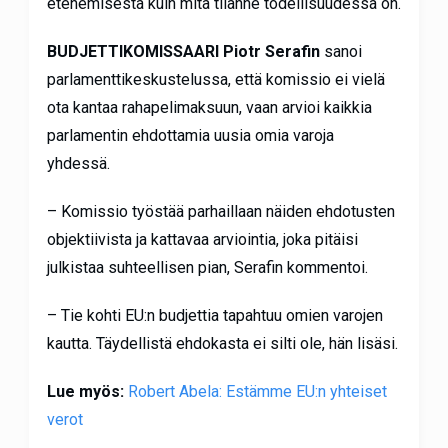
etenemisestä kuin mitä tilanne todellisuudessa on.
BUDJETTIKOMISSAARI
Piotr Serafin
sanoi
parlamenttikeskustelussa, että komissio ei vielä
ota kantaa rahapelimaksuun, vaan arvioi kaikkia
parlamentin ehdottamia uusia omia varoja
yhdessä.
– Komissio työstää parhaillaan näiden ehdotusten
objektiivista ja kattavaa arviointia, joka pitäisi
julkistaa suhteellisen pian, Serafin kommentoi.
– Tie kohti EU:n budjettia tapahtuu omien varojen
kautta. Täydellistä ehdokasta ei silti ole, hän lisäsi.
Lue myös:
Robert Abela: Estämme EU:n yhteiset
verot