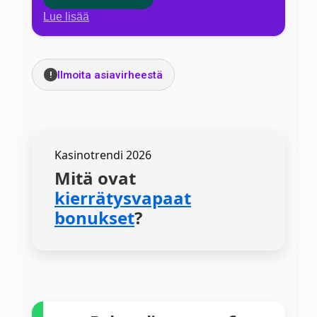
Lue lisää
Ilmoita asiavirheestä
!
Kasinotrendi 2026
Mitä ovat
kierrätysvapaat
bonukset
?