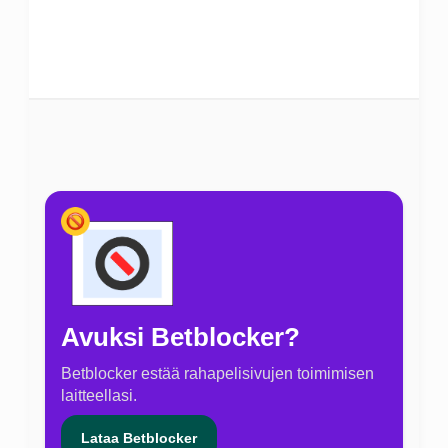
Avuksi Betblocker?
Betblocker estää rahapelisivujen toimimisen
laitteellasi.
Lataa Betblocker