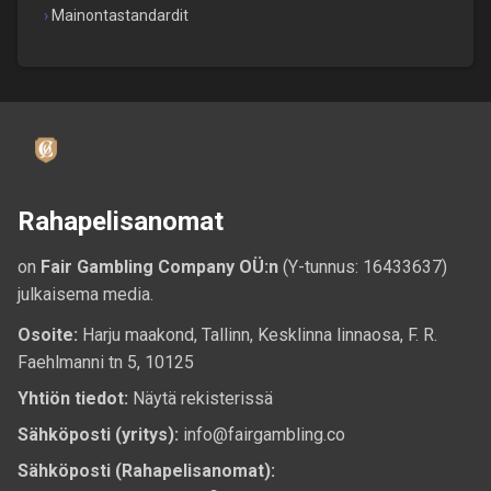
Mainontastandardit
Rahapelisanomat
on
Fair Gambling Company OÜ:n
(Y-tunnus: 16433637)
julkaisema media.
Osoite:
Harju maakond, Tallinn, Kesklinna linnaosa, F. R.
Faehlmanni tn 5, 10125
Yhtiön tiedot:
Näytä rekisterissä
Sähköposti (yritys):
info@fairgambling.co
Sähköposti (Rahapelisanomat):