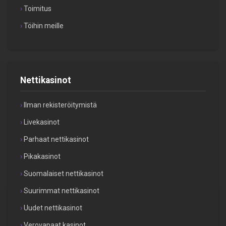
Toimitus
Töihin meille
Nettikasinot
Ilman rekisteröitymistä
Livekasinot
Parhaat nettikasinot
Pikakasinot
Suomalaiset nettikasinot
Suurimmat nettikasinot
Uudet nettikasinot
Verovapaat kasinot