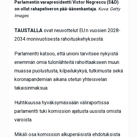
Parlamentin varapresidentti Victor Negrescu (S&D)
on ollut rahapeliveron pää-äänenkantaja.
Kuva: Getty
Images
TAUSTALLA
ovat neuvottelut EU:n vuosien 2028-
2034 monivuotisesta rahoituskehyksestä.
Parlamentti katsoo, että unioni tarvitsee nykyistä
enemmän omia tulonlähteitä rahoittaakseen muun
muassa puolustusta, kilpailukykyä, tutkimusta sekä
koronapandemian aikana otetun yhteisvelan
takaisinmaksua.
Huhtikuussa hyväksymässään väliraportissa
parlamentti tuki komission ajatusta uusista omista
varoista.
Mikäli osa komission alkuperäisistä ehdotuksista