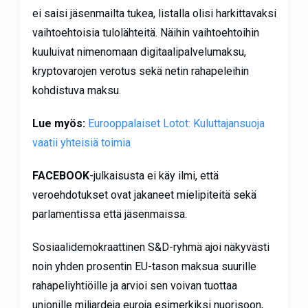
ei saisi jäsenmailta tukea, listalla olisi harkittavaksi
vaihtoehtoisia tulolähteitä. Näihin vaihtoehtoihin
kuuluivat nimenomaan digitaalipalvelumaksu,
kryptovarojen verotus sekä netin rahapeleihin
kohdistuva maksu.
Lue myös:
Eurooppalaiset Lotot: Kuluttajansuoja
vaatii yhteisiä toimia
FACEBOOK
-julkaisusta ei käy ilmi, että
veroehdotukset
ovat jakaneet mielipiteitä sekä
parlamentissa että jäsenmaissa.
Sosiaalidemokraattinen S&D-ryhmä ajoi näkyvästi
noin yhden prosentin EU-tason maksua suurille
rahapeliyhtiöille ja arvioi sen voivan tuottaa
unionille miljardeja euroja esimerkiksi nuorisoon,