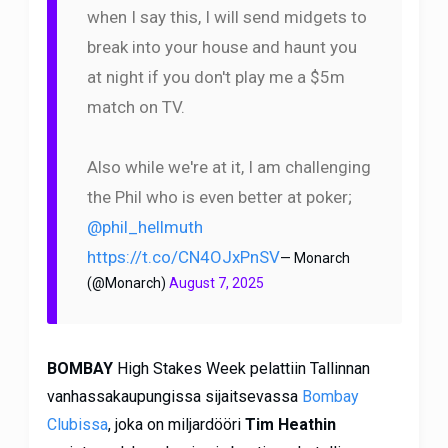
when I say this, I will send midgets to
break into your house and haunt you
at night if you don't play me a $5m
match on TV.
Also while we're at it, I am challenging
the Phil who is even better at poker;
@phil_hellmuth
https://t.co/CN4OJxPnSV
— Monarch
(@Monarch)
August 7, 2025
BOMBAY
High Stakes Week pelattiin Tallinnan
vanhassakaupungissa sijaitsevassa
Bombay
Clubissa
, joka on miljardööri
Tim Heathin