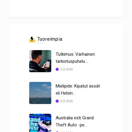
Tuoreimpia
Tutkimus: Varhainen
tarkistuspuhelu ..
6.8.2026
Mielipide: Kipatut ässät
eli Helsin ..
6.8.2026
Australia esti Grand
Theft Auto -pe ..