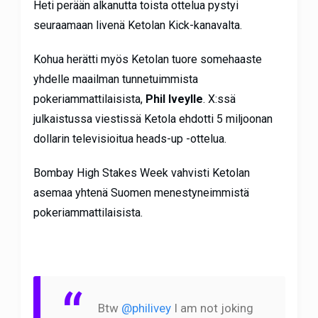
Heti perään alkanutta toista ottelua pystyi
seuraamaan livenä Ketolan Kick-kanavalta.
Kohua herätti myös Ketolan tuore somehaaste
yhdelle maailman tunnetuimmista
pokeriammattilaisista,
Phil Iveylle
. X:ssä
julkaistussa viestissä Ketola ehdotti 5 miljoonan
dollarin televisioitua heads-up -ottelua.
Bombay High Stakes Week vahvisti Ketolan
asemaa yhtenä Suomen menestyneimmistä
pokeriammattilaisista.
Btw
@philivey
I am not joking