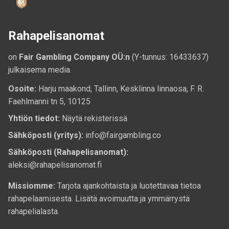
Rahapelisanomat
on
Fair Gambling Company OÜ:n
(Y-tunnus: 16433637)
julkaisema media.
Osoite:
Harju maakond, Tallinn, Kesklinna linnaosa, F. R.
Faehlmanni tn 5, 10125
Yhtiön tiedot:
Näytä rekisterissä
Sähköposti (yritys):
info@fairgambling.co
Sähköposti (Rahapelisanomat):
aleksi@rahapelisanomat.fi
Missiomme:
Tarjota ajankohtaista ja luotettavaa tietoa
rahapelaamisesta. Lisätä avoimuutta ja ymmärrystä
rahapelialasta.