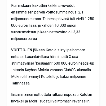
Kun mukaan laskettiin kaikki sivuvedot,
ensimmäisen päivän voittosumma nousi 2,1
miljoonaan euroon. Toisena päivänä tuli vielä 1 250
000 euroa lisää, ja kahden 10 000 euron
turnausmaksun jälkeen nettovoitto oli 3,33
miljoonaa euroa.
VOITTOJEN
jälkeen Ketola siirtyi pelaamaan
netissä. Lauantai-iltana hän ilmoitti X:ssä
striimaavansa “kasuaalin” 500 000 euron heads-up
-sittarin Kayhan Mokria vastaan ClubGG-alustalla.
Mokri oli hävinnyt Ketolalle jo kaksi miljoonaa
Tallinnassa.
Ensimmäinen nettiottelu ratkesi nopeasti Ketolan
hyväksi, ja Mokri suostui välittömään revanssiin.