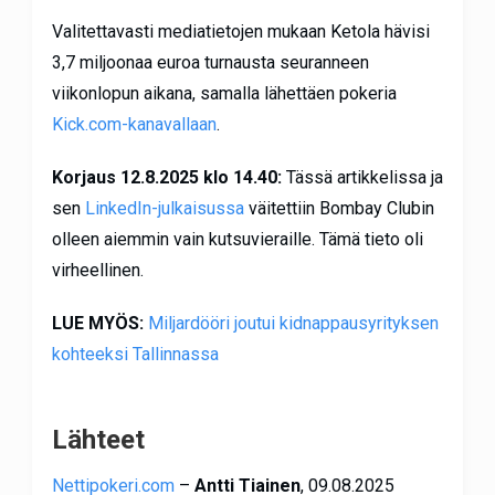
Valitettavasti mediatietojen mukaan Ketola hävisi
3,7 miljoonaa euroa turnausta seuranneen
viikonlopun aikana, samalla lähettäen pokeria
Kick.com-kanavallaan
.
Korjaus 12.8.2025 klo 14.40:
Tässä artikkelissa ja
sen
LinkedIn-julkaisussa
väitettiin Bombay Clubin
olleen aiemmin vain kutsuvieraille. Tämä tieto oli
virheellinen.
LUE MYÖS:
Miljardööri joutui kidnappausyrityksen
kohteeksi Tallinnassa
Lähteet
Nettipokeri.com
–
Antti Tiainen
, 09.08.2025