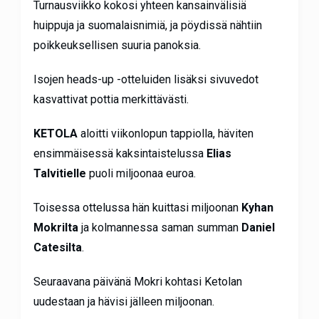
Turnausviikko kokosi yhteen kansainvälisiä
huippuja ja suomalaisnimiä, ja pöydissä nähtiin
poikkeuksellisen suuria panoksia.
Isojen heads-up -otteluiden lisäksi sivuvedot
kasvattivat pottia merkittävästi.
KETOLA
aloitti viikonlopun tappiolla, häviten
ensimmäisessä kaksintaistelussa
Elias
Talvitielle
puoli miljoonaa euroa.
Toisessa ottelussa hän kuittasi miljoonan
Kyhan
Mokrilta
ja kolmannessa saman summan
Daniel
Catesilta
.
Seuraavana päivänä Mokri kohtasi Ketolan
uudestaan ja hävisi jälleen miljoonan.