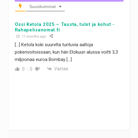
Suosituimmat
Ossi Ketola 2025 – Tausta, tulot ja kohut -
Rahapelisanomat.fi
11 months ago
[…] Ketola koki suurelta tuntuvia aaltoja
pokerivoitoissaan, kun hän Elokuun alussa voitti 3,3
miljoonaa euroa Bombay […]
Vastaa
0
0