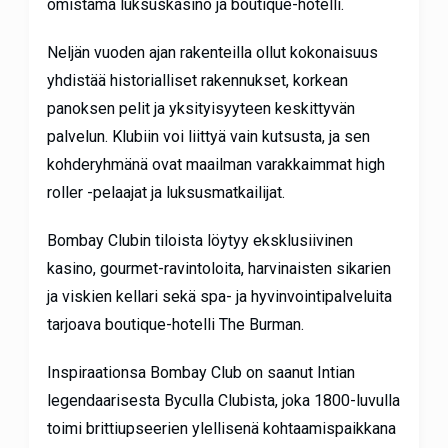
omistama luksuskasino ja boutique-hotelli.
Neljän vuoden ajan rakenteilla ollut kokonaisuus
yhdistää historialliset rakennukset, korkean
panoksen pelit ja yksityisyyteen keskittyvän
palvelun. Klubiin voi liittyä vain kutsusta, ja sen
kohderyhmänä ovat maailman varakkaimmat high
roller -pelaajat ja luksusmatkailijat.
Bombay Clubin tiloista löytyy eksklusiivinen
kasino, gourmet-ravintoloita, harvinaisten sikarien
ja viskien kellari sekä spa- ja hyvinvointipalveluita
tarjoava boutique-hotelli The Burman.
Inspiraationsa Bombay Club on saanut Intian
legendaarisesta Byculla Clubista, joka 1800-luvulla
toimi brittiupseerien ylellisenä kohtaamispaikkana