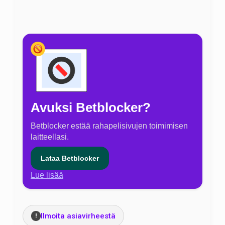
Avuksi Betblocker?
Betblocker estää rahapelisivujen toimimisen
laitteellasi.
Lataa Betblocker
Lue lisää
Ilmoita asiavirheestä
!