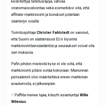
keskitettyjä talletusrajoja, vahvaa
viranomaisvalvontaa sekä esimerkiksi sitä, että
affiliate-markkinointi ja bonukset pidetään
sääntelyn sisällä.
Toimitusjohtaja
Christer Fahlstedt
on sanonut,
että Suomi on säätämässä EU:n löysintä
markkinointilainsäädäntöä ja seuraukset voivat olla
sen mukaisia.
Pafin johdon mielestä kyse ei ole siitä, että
markkinointi pitäisi estää kokonaan. Mainonnan
pelisäännöt olisi määriteltävä ennen markkinan
avautumista, ei jälkeenpäin.
– Paffilla menee lujaa, kiteytti asiantuntija
Wille
Wilenius
.