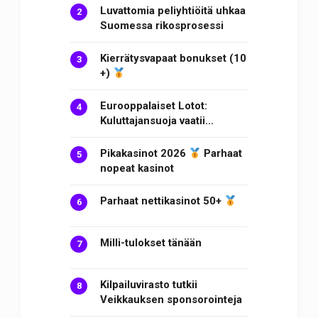
Luvattomia peliyhtiöitä uhkaa
Suomessa rikosprosessi
Kierrätysvapaat bonukset (10
+)
Eurooppalaiset Lotot:
Kuluttajansuoja vaatii…
Pikakasinot 2026
Parhaat
nopeat kasinot
Parhaat nettikasinot 50+
Milli-tulokset tänään
Kilpailuvirasto tutkii
Veikkauksen sponsorointeja