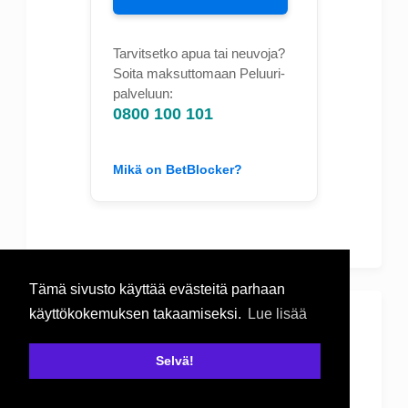
Tarvitsetko apua tai neuvoja?
Soita maksuttomaan Peluuri-
palveluun:
0800 100 101
Mikä on BetBlocker?
Tämä sivusto käyttää evästeitä parhaan
käyttökokemuksen takaamiseksi.
Lue lisää
Haku
Selvä!