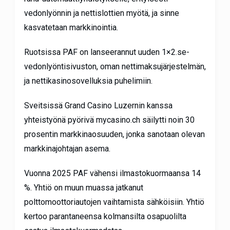
vedonlyönnin ja nettislottien myötä, ja sinne
kasvatetaan markkinointia.
Ruotsissa PAF on lanseerannut uuden 1×2.se-
vedonlyöntisivuston, oman nettimaksujärjestelmän,
ja nettikasinosovelluksia puhelimiin.
Sveitsissä Grand Casino Luzernin kanssa
yhteistyönä pyörivä mycasino.ch säilytti noin 30
prosentin markkinaosuuden, jonka sanotaan olevan
markkinajohtajan asema.
Vuonna 2025 PAF vähensi ilmastokuormaansa 14
%. Yhtiö on muun muassa jatkanut
polttomoottoriautojen vaihtamista sähköisiin. Yhtiö
kertoo parantaneensa kolmansilta osapuolilta