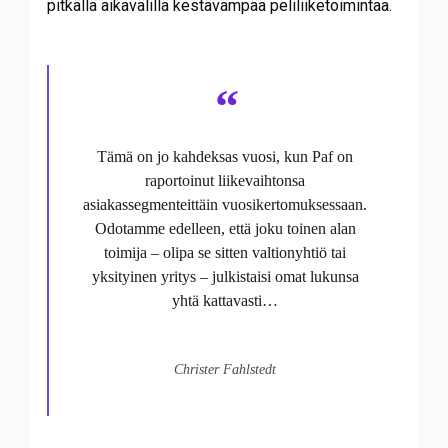
pitkällä aikavälillä kestävämpää peliliiketoimintaa.
“
Tämä on jo kahdeksas vuosi, kun Paf on
raportoinut liikevaihtonsa
asiakassegmenteittäin vuosikertomuksessaan.
Odotamme edelleen, että joku toinen alan
toimija – olipa se sitten valtionyhtiö tai
yksityinen yritys – julkistaisi omat lukunsa
yhtä kattavasti…
Christer Fahlstedt