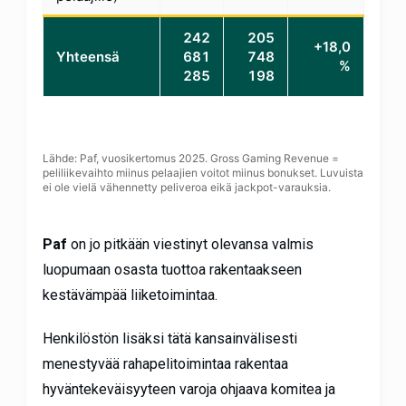
242
205
+18,0
Yhteensä
681
748
%
285
198
Lähde: Paf, vuosikertomus 2025. Gross Gaming Revenue =
peliliikevaihto miinus pelaajien voitot miinus bonukset. Luvuista
ei ole vielä vähennetty peliveroa eikä jackpot-varauksia.
Paf
on jo pitkään viestinyt olevansa valmis
luopumaan osasta tuottoa rakentaakseen
kestävämpää liiketoimintaa.
Henkilöstön lisäksi tätä kansainvälisesti
menestyvää rahapelitoimintaa rakentaa
hyväntekeväisyyteen varoja ohjaava komitea ja