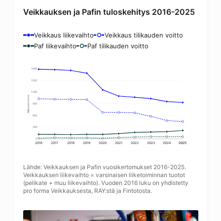
Veikkauksen ja Pafin tuloskehitys 2016-2025
Veikkaus liikevaihto
Veikkaus tilikauden voitto
Paf liikevaihto
Paf tilikauden voitto
1 800
1 500
1 200
Miljoonaa euroa
900
600
300
0
2016
2017
2018
2019
2020
2021
2022
2023
2024
2025
Lähde: Veikkauksen ja Pafin vuosikertomukset 2016-2025.
Veikkauksen liikevaihto = varsinaisen liiketoiminnan tuotot
(pelikate + muu liikevaihto). Vuoden 2016 luku on yhdistetty
pro forma Veikkauksesta, RAY:stä ja Fintotosta.