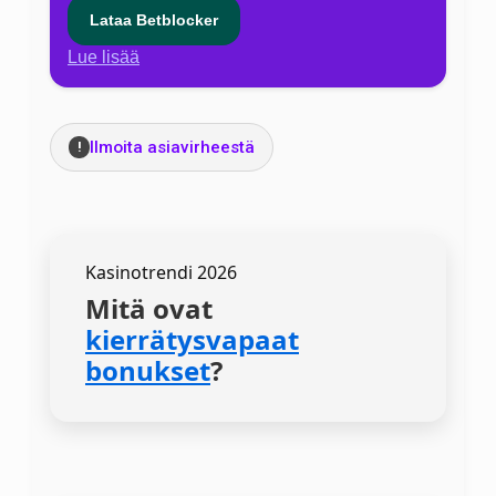
Lataa Betblocker
Lue lisää
Ilmoita asiavirheestä
!
Kasinotrendi 2026
Mitä ovat
kierrätysvapaat
bonukset
?