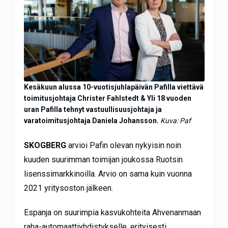
Kesäkuun alussa 10-vuotisjuhlapäivän Pafilla viettävä
toimitusjohtaja Christer Fahlstedt & Yli 18 vuoden
uran Pafilla tehnyt vastuullisuusjohtaja ja
varatoimitusjohtaja Daniela Johansson.
Kuva: Paf
SKOGBERG
arvioi Pafin olevan nykyisin noin
kuuden suurimman toimijan joukossa Ruotsin
lisenssimarkkinoilla. Arvio on sama kuin vuonna
2021 yritysoston jälkeen.
Espanja on suurimpia kasvukohteita Ahvenanmaan
raha-automaattiyhdistykselle, erityisesti