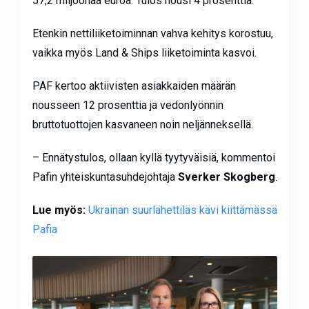
57,2 miljoonaa euroa. Tulos nousi 4 prosenttia.
Etenkin nettiliiketoiminnan vahva kehitys korostuu,
vaikka myös Land & Ships liiketoiminta kasvoi.
PAF kertoo aktiivisten asiakkaiden määrän
nousseen 12 prosenttia ja vedonlyönnin
bruttotuottojen kasvaneen noin neljänneksellä.
– Ennätystulos, ollaan kyllä tyytyväisiä, kommentoi
Pafin yhteiskuntasuhdejohtaja
Sverker Skogberg
.
Lue myös:
Ukrainan suurlähettiläs kävi kiittämässä
Pafia