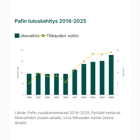
Pafin tuloskehitys 2016-2025
Liikevaihto
Tilikauden voitto
240
60
180
45
Liikevaihto (M€)
Voitto (M€)
120
30
60
15
0
0
2016
2017
2018
2019
2020
2021
2022
2023
2024
2025
Lähde: Pafin vuosikertomukset 2016-2025. Pylväät kertovat
liikevaihdon (vasen akseli), viiva tilikauden voiton (oikea
akseli).