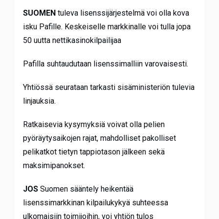
SUOMEN
tuleva lisenssijärjestelmä voi olla kova
isku Pafille. Keskeiselle markkinalle voi tulla jopa
50 uutta nettikasinokilpailijaa
Pafilla suhtaudutaan lisenssimalliin varovaisesti.
Yhtiössä seurataan tarkasti sisäministeriön tulevia
linjauksia.
Ratkaisevia kysymyksiä voivat olla pelien
pyöräytysaikojen rajat, mahdolliset pakolliset
pelikatkot tietyn tappiotason jälkeen sekä
maksimipanokset.
JOS
Suomen sääntely heikentää
lisenssimarkkinan kilpailukykyä suhteessa
ulkomaisiin toimijoihin, voi yhtiön tulos