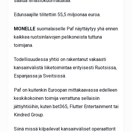
saatua ilmastokuormadataa.
Edunsaajille tilitettiin 55,5 miljoonaa euroa.
MONELLE
suomalaiselle Paf näyttäytyy yhä ennen
kaikkea ruotsinlaivojen pelikoneista tuttuna
toimijana.
Todellisuudessa yhtiö on rakentanut vakaasti
kansainvälistä liiketoimintaa erityisesti Ruotsissa,
Espanjassa ja Sveitsissä.
Paf on kuitenkin Euroopan mittakaavassa edelleen
keskikokoinen toimija verrattuna sellaisiin
jättiyhtiöihin, kuten bet365, Flutter Entertainment tai
Kindred Group.
Siinä missä kilpailevat kansainväliset operaattorit