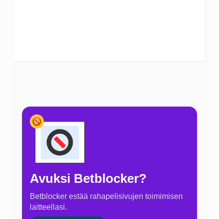
Avuksi Betblocker?
Betblocker estää rahapelisivujen toimimisen
laitteellasi.