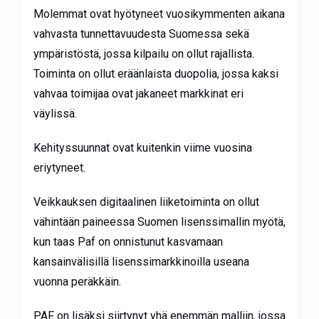
Molemmat ovat hyötyneet vuosikymmenten aikana
vahvasta tunnettavuudesta Suomessa sekä
ympäristöstä, jossa kilpailu on ollut rajallista.
Toiminta on ollut eräänlaista duopolia, jossa kaksi
vahvaa toimijaa ovat jakaneet markkinat eri
väylissä.
Kehityssuunnat ovat kuitenkin viime vuosina
eriytyneet.
Veikkauksen digitaalinen liiketoiminta on ollut
vähintään paineessa Suomen lisenssimallin myötä,
kun taas Paf on onnistunut kasvamaan
kansainvälisillä lisenssimarkkinoilla useana
vuonna peräkkäin.
PAF on lisäksi siirtynyt yhä enemmän malliin, jossa