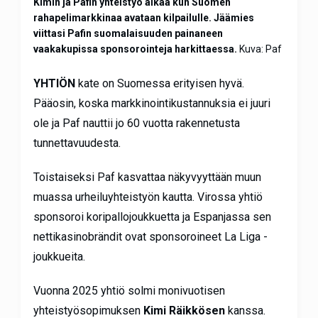
Kimin ja Pafin yhteistyö alkaa kun Suomen
rahapelimarkkinaa avataan kilpailulle. Jäämies
viittasi Pafin suomalaisuuden painaneen
vaakakupissa sponsorointeja harkittaessa.
Kuva: Paf
YHTIÖN
kate on Suomessa erityisen hyvä.
Pääosin, koska markkinointikustannuksia ei juuri
ole ja Paf nauttii jo 60 vuotta rakennetusta
tunnettavuudesta.
Toistaiseksi Paf kasvattaa näkyvyyttään muun
muassa urheiluyhteistyön kautta. Virossa yhtiö
sponsoroi koripallojoukkuetta ja Espanjassa sen
nettikasinobrändit ovat sponsoroineet La Liga -
joukkueita.
Vuonna 2025 yhtiö solmi monivuotisen
yhteistyösopimuksen
Kimi Räikkösen
kanssa.