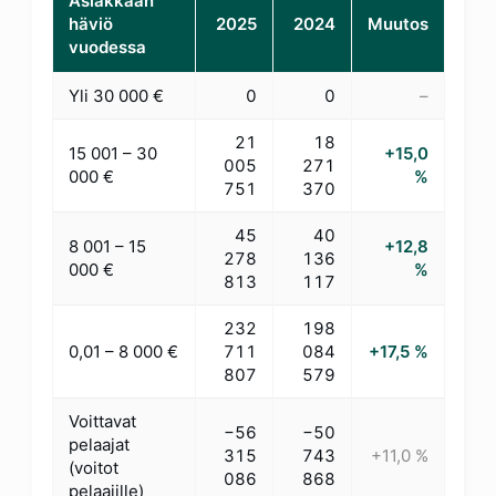
Asiakkaan
häviö
2025
2024
Muutos
vuodessa
Yli 30 000 €
0
0
–
21
18
15 001 – 30
+15,0
005
271
000 €
%
751
370
45
40
8 001 – 15
+12,8
278
136
000 €
%
813
117
232
198
0,01 – 8 000 €
711
084
+17,5 %
807
579
Voittavat
−56
−50
pelaajat
315
743
+11,0 %
(voitot
086
868
pelaajille)