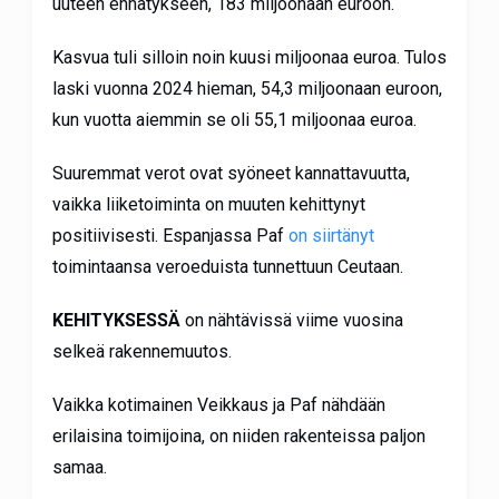
uuteen ennätykseen, 183 miljoonaan euroon.
Kasvua tuli silloin noin kuusi miljoonaa euroa. Tulos
laski vuonna 2024 hieman, 54,3 miljoonaan euroon,
kun vuotta aiemmin se oli 55,1 miljoonaa euroa.
Suuremmat verot ovat syöneet kannattavuutta,
vaikka liiketoiminta on muuten kehittynyt
positiivisesti. Espanjassa Paf
on siirtänyt
toimintaansa veroeduista tunnettuun Ceutaan.
KEHITYKSESSÄ
on nähtävissä viime vuosina
selkeä rakennemuutos.
Vaikka kotimainen Veikkaus ja Paf nähdään
erilaisina toimijoina, on niiden rakenteissa paljon
samaa.