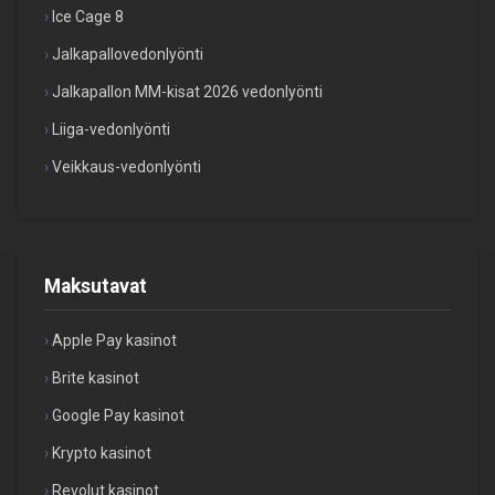
Ice Cage 8
Jalkapallovedonlyönti
Jalkapallon MM-kisat 2026 vedonlyönti
Liiga-vedonlyönti
Veikkaus-vedonlyönti
Maksutavat
Apple Pay kasinot
Brite kasinot
Google Pay kasinot
Krypto kasinot
Revolut kasinot