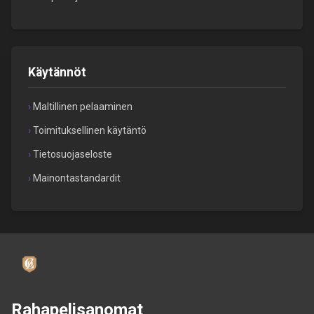
Käytännöt
Maltillinen pelaaminen
Toimituksellinen käytäntö
Tietosuojaseloste
Mainontastandardit
Rahapelisanomat