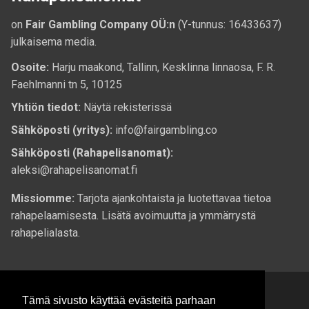
on
Fair Gambling Company OÜ:n
(Y-tunnus: 16433637)
julkaisema media.
Osoite:
Harju maakond, Tallinn, Kesklinna linnaosa, F. R.
Faehlmanni tn 5, 10125
Yhtiön tiedot:
Näytä rekisterissä
Sähköposti (yritys):
info@fairgambling.co
Sähköposti (Rahapelisanomat):
aleksi@rahapelisanomat.fi
Missiomme:
Tarjota ajankohtaista ja luotettavaa tietoa
rahapelaamisesta. Lisätä avoimuutta ja ymmärrystä
rahapelialasta.
Tämä sivusto käyttää evästeitä parhaan