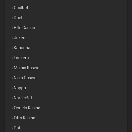
Coolbet
Duel
Hillo Casino
Jokeri
Kanuuna
Lonkero
Mainio Kasino
Ninja Casino
Noppa
NordicBet
Onnela Kasino
Otto Kasino
Paf