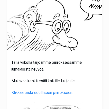
Tällä viikolla tarjoamme piirroksessamme
jumalallista neuvoa.
Mukavaa keskikesää kaikille lukijoille.
Klikkaa tästä edelliseen piirrokseen.