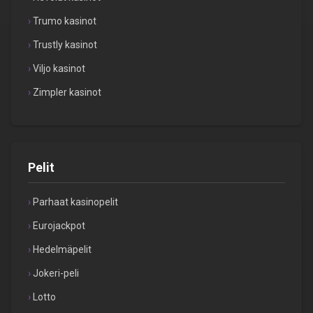
Trumo kasinot
Trustly kasinot
Viljo kasinot
Zimpler kasinot
Pelit
Parhaat kasinopelit
Eurojackpot
Hedelmäpelit
Jokeri-peli
Lotto