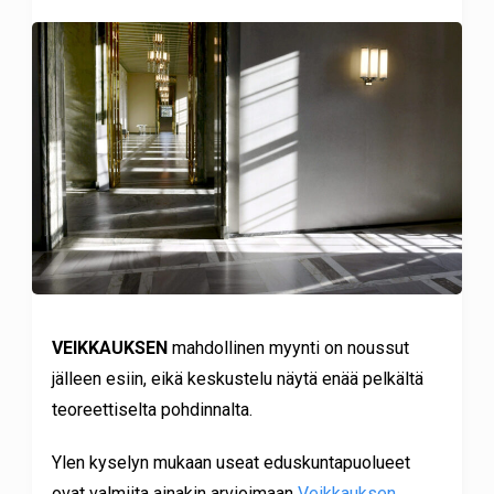
VEIKKAUKSEN
mahdollinen myynti on noussut
jälleen esiin, eikä keskustelu näytä enää pelkältä
teoreettiselta pohdinnalta.
Ylen kyselyn mukaan useat eduskuntapuolueet
ovat valmiita ainakin arvioimaan
Veikkauksen