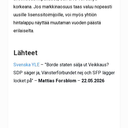
korkeana. Jos markkinaosuus taas valuu nopeasti
uusille lisenssitoimijoille, voi myös yhtiön
hintalappu näyttää muutaman vuoden päästä
erilaiselta.
Lähteet
Svenska YLE
– ”Borde staten sälja ut Veikkaus?
SDP säger ja, Vänster­förbundet nej och SFP lägger
locket på” –
Mattias Forsblom
–
22.05.2026