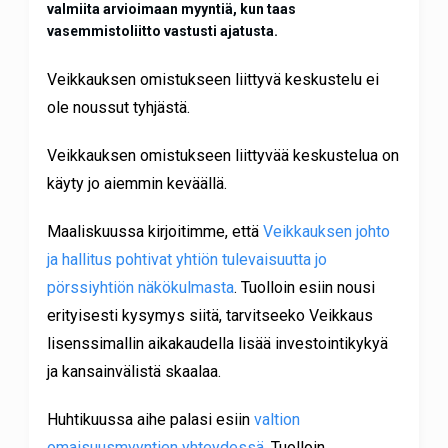
valmiita arvioimaan myyntiä, kun taas
vasemmistoliitto vastusti ajatusta.
Veikkauksen omistukseen liittyvä keskustelu ei
ole noussut tyhjästä.
Veikkauksen omistukseen liittyvää keskustelua on
käyty jo aiemmin keväällä.
Maaliskuussa kirjoitimme, että
Veikkauksen johto
ja hallitus pohtivat yhtiön tulevaisuutta jo
pörssiyhtiön näkökulmasta
. Tuolloin esiin nousi
erityisesti kysymys siitä, tarvitseeko Veikkaus
lisenssimallin aikakaudella lisää investointikykyä
ja kansainvälistä skaalaa.
Huhtikuussa aihe palasi esiin
valtion
omaisuusmyyntien yhteydessä
. Tuolloin