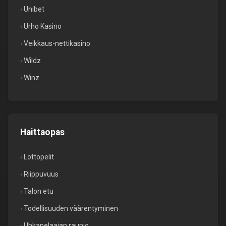
Unibet
Urho Kasino
Veikkaus-nettikasino
Wildz
Winz
Haittaopas
Lottopelit
Riippuvuus
Talon etu
Todellisuuden väärentyminen
Uhkapelaajan raunio