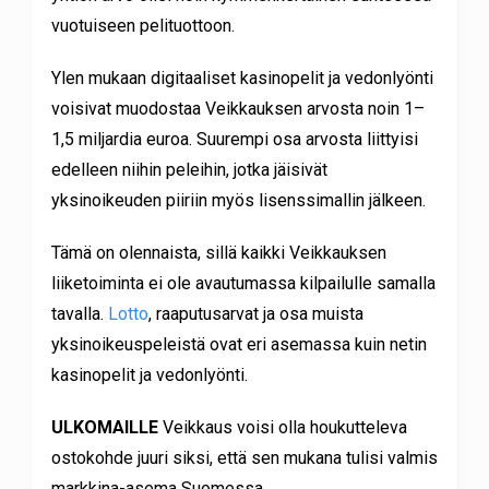
vuotuiseen pelituottoon.
Ylen mukaan digitaaliset kasinopelit ja vedonlyönti
voisivat muodostaa Veikkauksen arvosta noin 1–
1,5 miljardia euroa. Suurempi osa arvosta liittyisi
edelleen niihin peleihin, jotka jäisivät
yksinoikeuden piiriin myös lisenssimallin jälkeen.
Tämä on olennaista, sillä kaikki Veikkauksen
liiketoiminta ei ole avautumassa kilpailulle samalla
tavalla.
Lotto
, raaputusarvat ja osa muista
yksinoikeuspeleistä ovat eri asemassa kuin netin
kasinopelit ja vedonlyönti.
ULKOMAILLE
Veikkaus voisi olla houkutteleva
ostokohde juuri siksi, että sen mukana tulisi valmis
markkina-asema Suomessa.