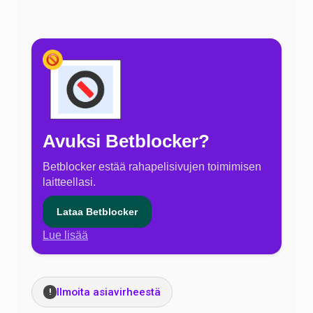
Avuksi Betblocker?
Betblocker estää rahapelisivujen toimimisen
laitteellasi.
Lataa Betblocker
Lue lisää
Ilmoita asiavirheestä
!