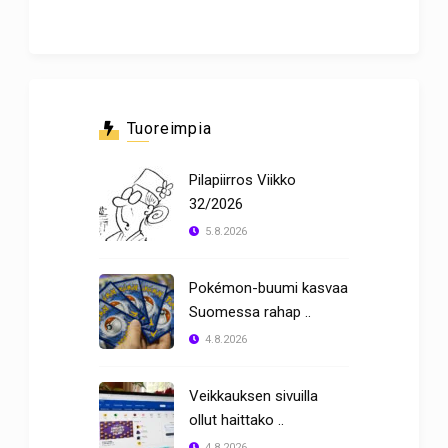
Tuoreimpia
Pilapiirros Viikko
32/2026
5.8.2026
Pokémon-buumi kasvaa
Suomessa rahap ..
4.8.2026
Veikkauksen sivuilla
ollut haittako ..
4.8.2026