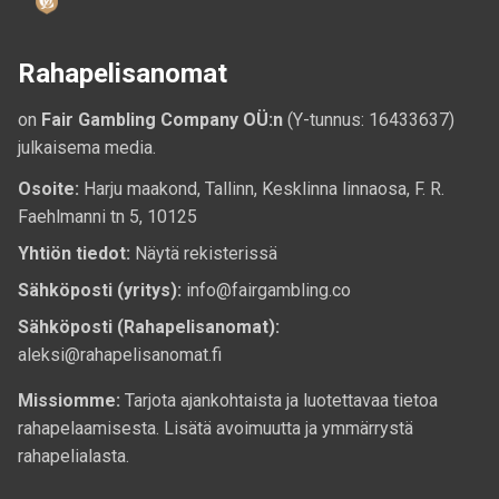
Rahapelisanomat
on
Fair Gambling Company OÜ:n
(Y-tunnus: 16433637)
julkaisema media.
Osoite:
Harju maakond, Tallinn, Kesklinna linnaosa, F. R.
Faehlmanni tn 5, 10125
Yhtiön tiedot:
Näytä rekisterissä
Sähköposti (yritys):
info@fairgambling.co
Sähköposti (Rahapelisanomat):
aleksi@rahapelisanomat.fi
Missiomme:
Tarjota ajankohtaista ja luotettavaa tietoa
rahapelaamisesta. Lisätä avoimuutta ja ymmärrystä
rahapelialasta.