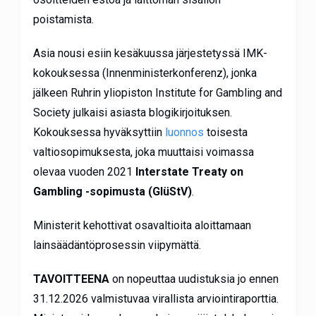
poistamista.
Asia nousi esiin kesäkuussa järjestetyssä IMK-
kokouksessa (Innenministerkonferenz), jonka
jälkeen Ruhrin yliopiston Institute for Gambling and
Society julkaisi asiasta blogikirjoituksen.
Kokouksessa hyväksyttiin
luonnos
toisesta
valtiosopimuksesta, joka muuttaisi voimassa
olevaa vuoden 2021
Interstate Treaty on
Gambling -sopimusta (GlüStV)
.
Ministerit kehottivat osavaltioita aloittamaan
lainsäädäntöprosessin viipymättä.
TAVOITTEENA
on nopeuttaa uudistuksia jo ennen
31.12.2026 valmistuvaa virallista arviointiraporttia.