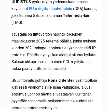
UUDISTUS
pyrkii myös yhdenmukaistamaan
käytännöt
EU:n digitaalipalvelulain
(DSA) kanssa,
joka korvasi Saksan aiemman
Telemedia-lain
(TMG).
Taustalla on liittovaltion hallinto-oikeuden
maaliskuussa 2025 tekemä päätös, jonka mukaan
vuoden 2021 rahapelisopimus ei yksinään riitä IP-
estoihin. Päätös syntyi, kun alempi oikeus hylkäsi
Saksan uhkapeliviranomaisen GGL:n yrityksen
estää pääsy Lottolandin sivuille.
GGL:n toimitusjohtaja
Ronald Benter
vaati tuolloin
julkisesti viranomaisille lisää valtuuksia, ja uusi
sopimusluonnos näyttäisi vastaavan juuri tähän
pyyntöön tarjoamalla selkeämmän oikeudellisen
perustan estomenettelyille.