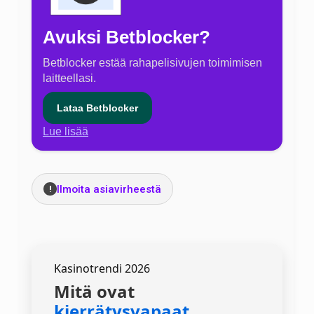
Avuksi Betblocker?
Betblocker estää rahapelisivujen toimimisen
laitteellasi.
Lataa Betblocker
Lue lisää
Ilmoita asiavirheestä
!
Kasinotrendi 2026
Mitä ovat
kierrätysvapaat