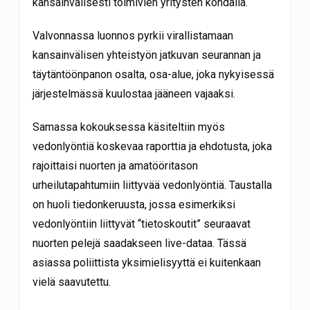
kansainvälisesti toimivien yritysten kohdalla.
Valvonnassa luonnos pyrkii virallistamaan
kansainvälisen yhteistyön jatkuvan seurannan ja
täytäntöönpanon osalta, osa-alue, joka nykyisessä
järjestelmässä kuulostaa jääneen vajaaksi.
Samassa kokouksessa käsiteltiin myös
vedonlyöntiä koskevaa raporttia ja ehdotusta, joka
rajoittaisi nuorten ja amatööritason
urheilutapahtumiin liittyvää vedonlyöntiä. Taustalla
on huoli tiedonkeruusta, jossa esimerkiksi
vedonlyöntiin liittyvät “tietoskoutit” seuraavat
nuorten pelejä saadakseen live-dataa. Tässä
asiassa poliittista yksimielisyyttä ei kuitenkaan
vielä saavutettu.