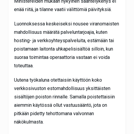
Ministereiden mukaan nykyinen sääntelykehys ei
enää riitä, ja tilanne vaatii välittömiä päivityksiä.
Luonnoksessa keskeiseksi nousee viranomaisten
mahdollisuus määrätä palveluntarjoajia, kuten
hosting- ja verkkoyhteyspalveluita, estämään tai
poistamaan laitonta uhkapelisisältöä silloin, kun
suoraa toimintaa operaattoria vastaan ei voida
toteuttaa.
Uutena työkaluna otettaisiin käyttöön koko
verkkosivuston estomahdollisuus yksittäisten
sisältöjen poiston rinnalle. Samalla poistettaisiin
aiemmin käytössä ollut vastuusääntö, jota on
pitkään pidetty tehottomana valvonnan
näkökulmasta.