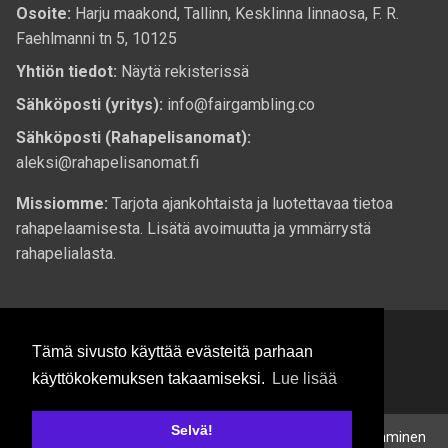
Osoite:
Harju maakond, Tallinn, Kesklinna linnaosa, F. R.
Faehlmanni tn 5, 10125
Yhtiön tiedot:
Näytä rekisterissä
Sähköposti (yritys):
info@fairgambling.co
Sähköposti (Rahapelisanomat):
aleksi@rahapelisanomat.fi
Missiomme:
Tarjota ajankohtaista ja luotettavaa tietoa
rahapelaamisesta. Lisätä avoimuutta ja ymmärrystä
rahapelialasta.
Tämä sivusto käyttää evästeitä parhaan
käyttökokemuksen takaamiseksi.
Lue lisää
© 2026 Rahapelisanomat.fi. Kaikki oikeudet pidätetään.
Selvä!
Rahapelaaminen voi aiheuttaa riippuvuutta. Jos pelaaminen
18