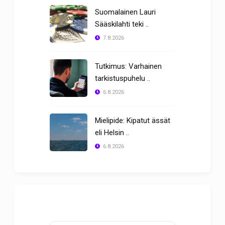
Suomalainen Lauri
Sääskilahti teki ..
7.8.2026
Tutkimus: Varhainen
tarkistuspuhelu ..
6.8.2026
Mielipide: Kipatut ässät
eli Helsin ..
6.8.2026