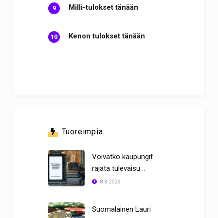
Milli-tulokset tänään
Kenon tulokset tänään
Tuoreimpia
Voivatko kaupungit
rajata tulevaisu ..
8.8.2026
Suomalainen Lauri