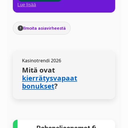
Lue lisää
Ilmoita asiavirheestä
!
Kasinotrendi 2026
Mitä ovat
kierrätysvapaat
bonukset
?