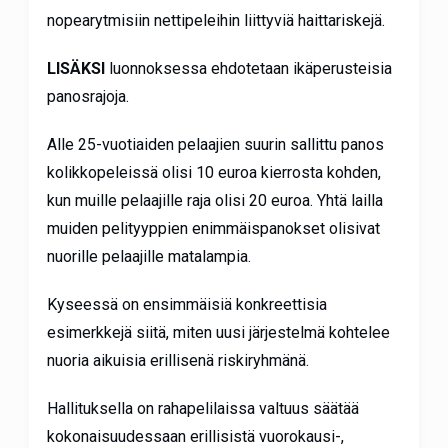
nopearytmisiin nettipeleihin liittyviä haittariskejä.
LISÄKSI
luonnoksessa ehdotetaan ikäperusteisia
panosrajoja.
Alle 25-vuotiaiden pelaajien suurin sallittu panos
kolikkopeleissä olisi 10 euroa kierrosta kohden,
kun muille pelaajille raja olisi 20 euroa. Yhtä lailla
muiden pelityyppien enimmäispanokset olisivat
nuorille pelaajille matalampia.
Kyseessä on ensimmäisiä konkreettisia
esimerkkejä siitä, miten uusi järjestelmä kohtelee
nuoria aikuisia erillisenä riskiryhmänä.
Hallituksella on rahapelilaissa valtuus säätää
kokonaisuudessaan erillisistä vuorokausi-,