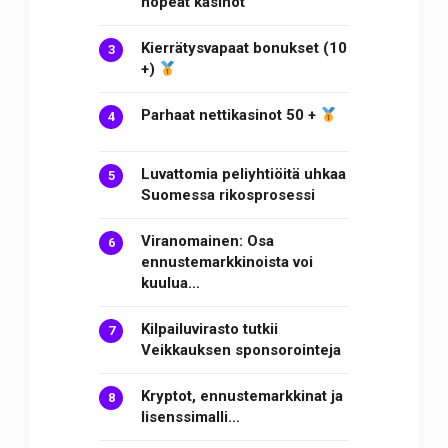
nopeat kasinot
Kierrätysvapaat bonukset (10
+)
Parhaat nettikasinot 50 +
Luvattomia peliyhtiöitä uhkaa
Suomessa rikosprosessi
Viranomainen: Osa
ennustemarkkinoista voi
kuulua…
Kilpailuvirasto tutkii
Veikkauksen sponsorointeja
Kryptot, ennustemarkkinat ja
lisenssimalli…