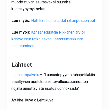
muodostuvan seuraavaksi suureksi
kiistakysymykseksi.
Lue myös:
Nettikasinoille uudet rahanpesuohjeet
Lue myös:
Kansanedustaja Nikkanen arvioi
kanavoinnin ratkaisevan lisenssimarkkinan
onnistumisen
Lähteet
Lausuntopalvelu
– “Lausuntopyyntö rahapelilakiin
sisältyvien asetuksenantovaltuussäännösten
nojalla annettavista asetusluonnoksista”
Artikkelikuva c Lehtikuva