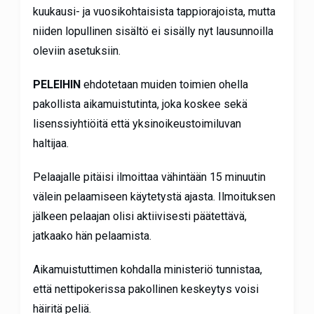
kuukausi- ja vuosikohtaisista tappiorajoista, mutta
niiden lopullinen sisältö ei sisälly nyt lausunnoilla
oleviin asetuksiin.
PELEIHIN
ehdotetaan muiden toimien ohella
pakollista aikamuistutinta, joka koskee sekä
lisenssiyhtiöitä että yksinoikeustoimiluvan
haltijaa.
Pelaajalle pitäisi ilmoittaa vähintään 15 minuutin
välein pelaamiseen käytetystä ajasta. Ilmoituksen
jälkeen pelaajan olisi aktiivisesti päätettävä,
jatkaako hän pelaamista.
Aikamuistuttimen kohdalla ministeriö tunnistaa,
että nettipokerissa pakollinen keskeytys voisi
häiritä peliä.