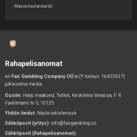
Mainontastandardit
Rahapelisanomat
on
Fair Gambling Company OÜ:n
(Y-tunnus: 16433637)
julkaisema media.
Osoite:
Harju maakond, Tallinn, Kesklinna linnaosa, F. R.
Faehlmanni tn 5, 10125
Yhtiön tiedot:
Näytä rekisterissä
Sähköposti (yritys):
info@fairgambling.co
Sähköposti (Rahapelisanomat):