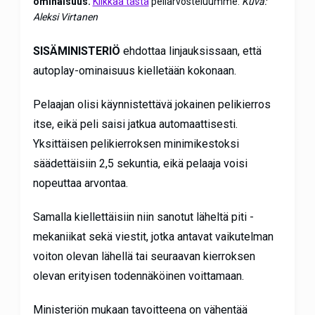
ominaisuus.
Klikkaa tästä
peliarvosteluumme.
Kuva:
Aleksi Virtanen
SISÄMINISTERIÖ
ehdottaa linjauksissaan, että
autoplay-ominaisuus kielletään kokonaan.
Pelaajan olisi käynnistettävä jokainen pelikierros
itse, eikä peli saisi jatkua automaattisesti.
Yksittäisen pelikierroksen minimikestoksi
säädettäisiin 2,5 sekuntia, eikä pelaaja voisi
nopeuttaa arvontaa.
Samalla kiellettäisiin niin sanotut läheltä piti -
mekaniikat sekä viestit, jotka antavat vaikutelman
voiton olevan lähellä tai seuraavan kierroksen
olevan erityisen todennäköinen voittamaan.
Ministeriön mukaan tavoitteena on vähentää