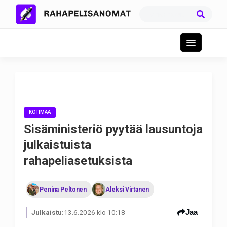
KOTIMAA
Sisäministeriö pyytää lausuntoja
julkaistuista
rahapeliasetuksista
Penina Peltonen
Aleksi Virtanen
Jaa
Julkaistu:
13.6.2026 klo 10:18