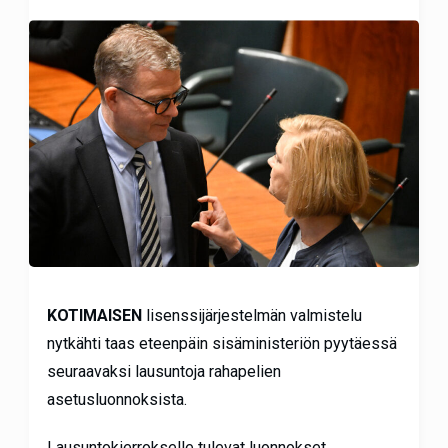
KOTIMAISEN
lisenssijärjestelmän valmistelu
nytkähti taas eteenpäin sisäministeriön pyytäessä
seuraavaksi lausuntoja rahapelien
asetusluonnoksista.
Lausuntokierrokselle tulevat luonnokset