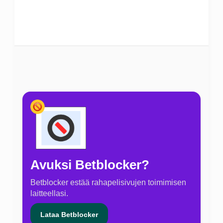
Avuksi Betblocker?
Betblocker estää rahapelisivujen toimimisen
laitteellasi.
Lataa Betblocker