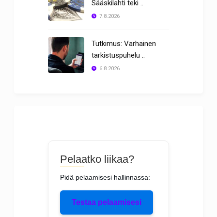
Sääskilahti teki ..
7.8.2026
Tutkimus: Varhainen
tarkistuspuhelu ..
6.8.2026
Pelaatko liikaa?
Pidä pelaamisesi hallinnassa:
Testaa pelaamisesi