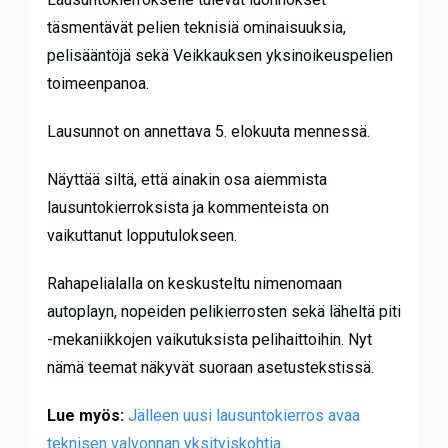
täsmentävät pelien teknisiä ominaisuuksia,
pelisääntöjä sekä Veikkauksen yksinoikeuspelien
toimeenpanoa.
Lausunnot on annettava 5. elokuuta mennessä.
Näyttää siltä, että ainakin osa aiemmista
lausuntokierroksista ja kommenteista on
vaikuttanut lopputulokseen.
Rahapelialalla on keskusteltu nimenomaan
autoplayn, nopeiden pelikierrosten sekä läheltä piti
-mekaniikkojen vaikutuksista pelihaittoihin. Nyt
nämä teemat näkyvät suoraan asetustekstissä.
Lue myös:
Jälleen uusi lausuntokierros avaa
teknisen valvonnan yksityiskohtia