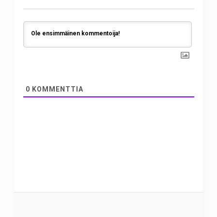
0
KOMMENTTIA