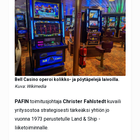
Bell Casino operoi kolikko- ja pöytäpelejä laivoilla.
Kuva: Wikimedia
PAFIN
toimitusjohtaja
Christer Fahlstedt
kuvaili
yritysostoa strategisesti tärkeäksi yhtiön jo
vuonna 1973 perustetulle Land & Ship -
liiketoiminnalle.