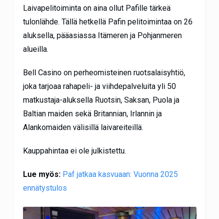
Laivapelitoiminta on aina ollut Pafille tärkeä
tulonlähde. Tällä hetkellä Pafin pelitoimintaa on 26
aluksella, pääasiassa Itämeren ja Pohjanmeren
alueilla.
Bell Casino on perheomisteinen ruotsalaisyhtiö,
joka tarjoaa rahapeli- ja viihdepalveluita yli 50
matkustaja-aluksella Ruotsin, Saksan, Puola ja
Baltian maiden sekä Britannian, Irlannin ja
Alankomaiden välisillä laivareiteillä.
Kauppahintaa ei ole julkistettu.
Lue myös:
Paf jatkaa kasvuaan: Vuonna 2025
ennätystulos