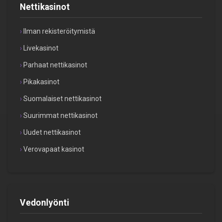
Nettikasinot
Ilman rekisteröitymistä
Livekasinot
Parhaat nettikasinot
Pikakasinot
Suomalaiset nettikasinot
Suurimmat nettikasinot
Uudet nettikasinot
Verovapaat kasinot
Vedonlyönti