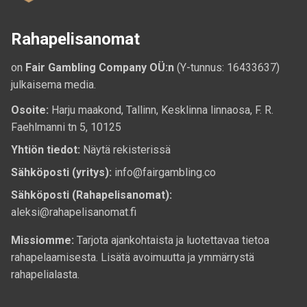
Rahapelisanomat
on
Fair Gambling Company OÜ:n
(Y-tunnus: 16433637)
julkaisema media.
Osoite:
Harju maakond, Tallinn, Kesklinna linnaosa, F. R.
Faehlmanni tn 5, 10125
Yhtiön tiedot:
Näytä rekisterissä
Sähköposti (yritys):
info@fairgambling.co
Sähköposti (Rahapelisanomat):
aleksi@rahapelisanomat.fi
Missiomme:
Tarjota ajankohtaista ja luotettavaa tietoa
rahapelaamisesta. Lisätä avoimuutta ja ymmärrystä
rahapelialasta.