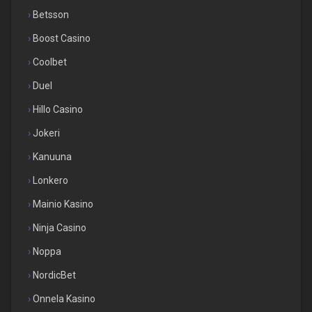
Betsson
Boost Casino
Coolbet
Duel
Hillo Casino
Jokeri
Kanuuna
Lonkero
Mainio Kasino
Ninja Casino
Noppa
NordicBet
Onnela Kasino