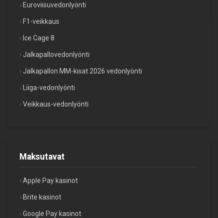
Euroviisuvedonlyönti
F1-veikkaus
Ice Cage 8
Jalkapallovedonlyönti
Jalkapallon MM-kisat 2026 vedonlyönti
Liiga-vedonlyönti
Veikkaus-vedonlyönti
Maksutavat
Apple Pay kasinot
Brite kasinot
Google Pay kasinot