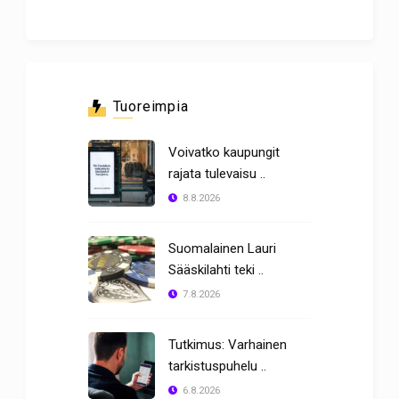
Tuoreimpia
Voivatko kaupungit
rajata tulevaisu ..
8.8.2026
Suomalainen Lauri
Sääskilahti teki ..
7.8.2026
Tutkimus: Varhainen
tarkistuspuhelu ..
6.8.2026