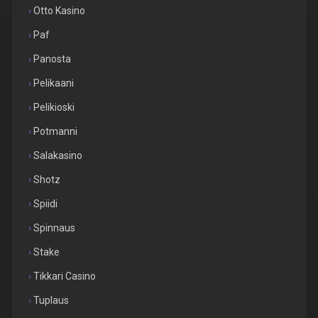
Otto Kasino
Paf
Panosta
Pelikaani
Pelikioski
Potmanni
Salakasino
Shotz
Spiidi
Spinnaus
Stake
Tikkari Casino
Tuplaus