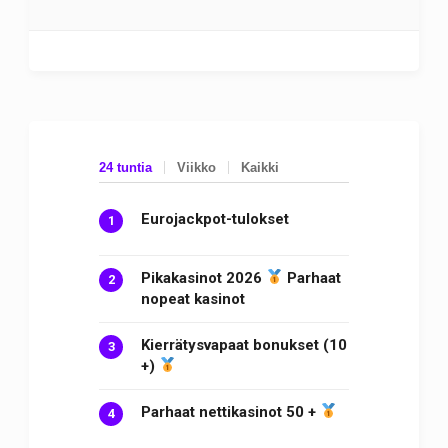
24 tuntia
Viikko
Kaikki
Eurojackpot-tulokset
Pikakasinot 2026
Parhaat
nopeat kasinot
Kierrätysvapaat bonukset (10
+)
Parhaat nettikasinot 50 +