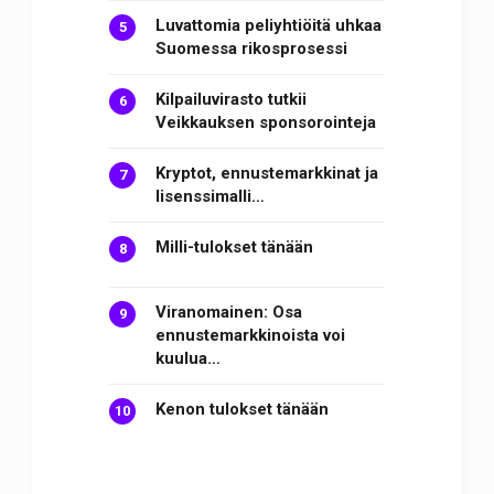
Luvattomia peliyhtiöitä uhkaa
Suomessa rikosprosessi
Kilpailuvirasto tutkii
Veikkauksen sponsorointeja
Kryptot, ennustemarkkinat ja
lisenssimalli…
Milli-tulokset tänään
Viranomainen: Osa
ennustemarkkinoista voi
kuulua…
Kenon tulokset tänään