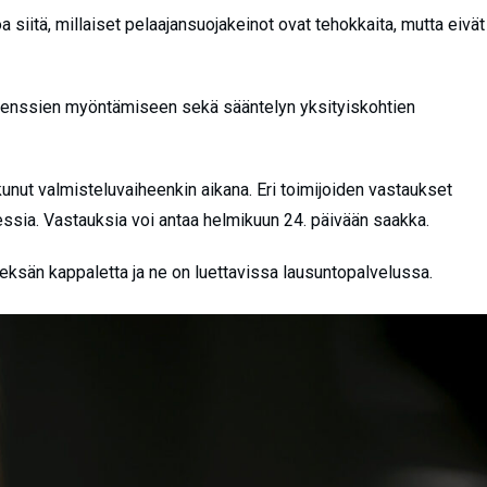
a siitä, millaiset pelaajansuojakeinot ovat tehokkaita, mutta eivät
lisenssien myöntämiseen sekä sääntelyn yksityiskohtien
unut valmisteluvaiheenkin aikana. Eri toimijoiden vastaukset
essia. Vastauksia voi antaa helmikuun 24. päivään saakka.
hdeksän kappaletta ja ne on luettavissa lausuntopalvelussa.