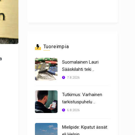
Tuoreimpia
a
Suomalainen Lauri
Sääskilahti teki ..
7.8.2026
Tutkimus: Varhainen
tarkistuspuhelu ..
6.8.2026
Mielipide: Kipatut ässät
eli Helsin ..