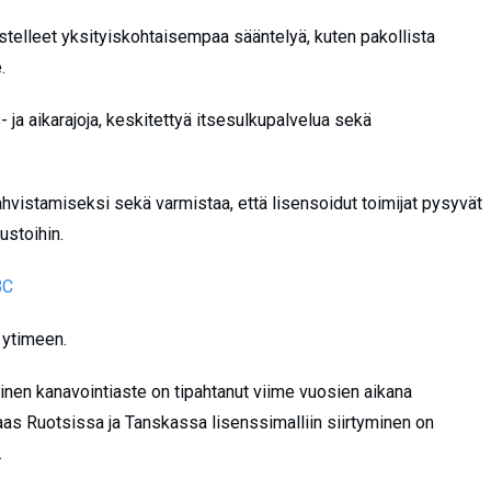
telleet yksityiskohtaisempaa sääntelyä, kuten pakollista
.
s- ja aikarajoja, keskitettyä itsesulkupalvelua sekä
hvistamiseksi sekä varmistaa, että lisensoidut toimijat pysyvät
ustoihin.
BC
 ytimeen.
ainen kanavointiaste on tipahtanut viime vuosien aikana
as Ruotsissa ja Tanskassa lisenssimalliin siirtyminen on
.