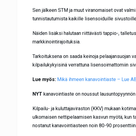
Sen jälkeen STM ja muut viranomaiset ovat valmis
tunnistautumista kaikille lisensoiduille sivustoille
Näiden lisäksi halutaan riittävästi tappio-, talletu
markkinointirajoituksia.
Tarkoituksena on saada keinoja pelaajansuojan va
kilpailukykyisinä verrattuna lisensoimattomiin siv
Lue myös:
Mikä ihmeen kanavointiaste – Lue A
NYT
kanavointiaste on noussut lausuntopyynnön
Kilpailu- ja kuluttajaviraston (KKV) mukaan kotim
ulkomaisen nettipelaamisen kasvun myötä, kun ta
nostanut kanavointiasteen noin 80-90 prosenttiin