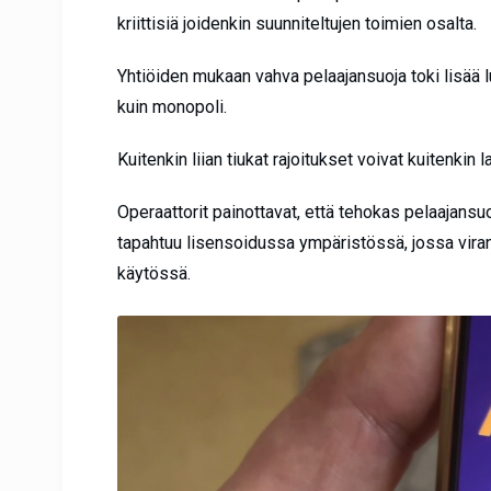
kriittisiä joidenkin suunniteltujen toimien osalta.
Yhtiöiden mukaan vahva pelaajansuoja toki lisää l
kuin monopoli.
Kuitenkin liian tiukat rajoitukset voivat kuitenkin
Operaattorit painottavat, että tehokas pelaajansu
tapahtuu lisensoidussa ympäristössä, jossa viran
käytössä.