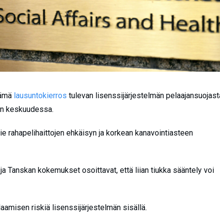
tämä
lausuntokierros
tulevan lisenssijärjestelmän pelaajansuojast
den keskuudessa.
tie rahapelihaittojen ehkäisyn ja korkean kanavointiasteen
ja Tanskan kokemukset osoittavat, että liian tiukka sääntely voi
aamisen riskiä lisenssijärjestelmän sisällä.