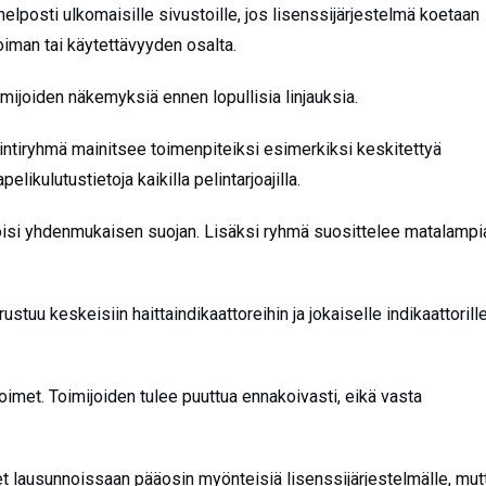
 helposti ulkomaisille sivustoille, jos lisenssijärjestelmä koetaan
koiman tai käytettävyyden osalta.
mijoiden näkemyksiä ennen lopullisia linjauksia.
intiryhmä mainitsee toimenpiteiksi esimerkiksi keskitettyä
elikulutustietoja kaikilla pelintarjoajilla.
ja loisi yhdenmukaisen suojan. Lisäksi ryhmä suosittelee matalampi
stuu keskeisiin haittaindikaattoreihin ja jokaiselle indikaattorill
imet. Toimijoiden tulee puuttua ennakoivasti, eikä vasta
eet lausunnoissaan pääosin myönteisiä lisenssijärjestelmälle, mut