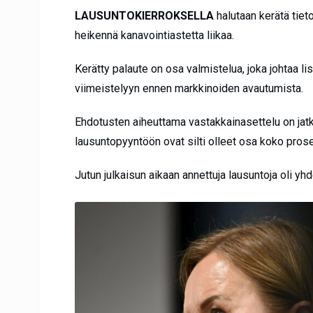
LAUSUNTOKIERROKSELLA
halutaan kerätä tieto
heikennä kanavointiastetta liikaa.
Kerätty palaute on osa valmistelua, joka johtaa 
viimeistelyyn ennen markkinoiden avautumista.
Ehdotusten aiheuttama vastakkainasettelu on jatk
lausuntopyyntöön ovat silti olleet osa koko pros
Jutun julkaisun aikaan annettuja lausuntoja oli y