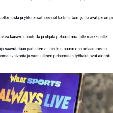
uottamusta ja yhtenäiset säännöt kaikille toimijoille ovat paremp
 laskea kanavointiastetta ja ohjata pelaajat mustalle markkinalle.
oja saavutetaan parhaiten silloin, kun suurin osa pelaamisesta
omaisvalvonta ja vastuullisen pelaamisen työkalut ovat aidosti