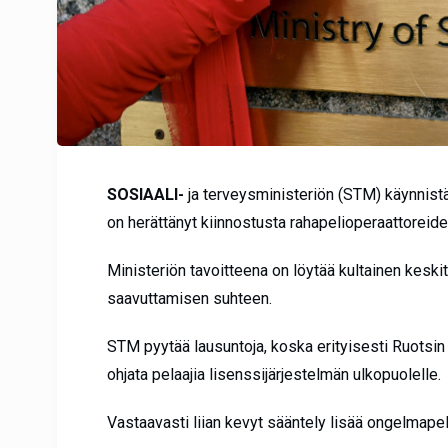
SOSIAALI-
ja terveysministeriön (STM) käynnis
on herättänyt kiinnostusta rahapelioperaattorei
Ministeriön tavoitteena on löytää kultainen keski
saavuttamisen suhteen.
STM pyytää lausuntoja, koska erityisesti Ruotsin 
ohjata pelaajia lisenssijärjestelmän ulkopuolelle.
Vastaavasti liian kevyt sääntely lisää ongelmapel