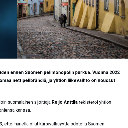
suuden ennen Suomen pelimonopolin purkua. Vuonna 2022
omaa nettipelibrändiä, ja yhtiön liikevaihto on noussut
oin suomalainen sijoittaja
Reijo Anttila
rekisteröi yhtiön
paniensa kanssa.
ettei hänellä ollut kärsivällisyyttä odotella Suomen