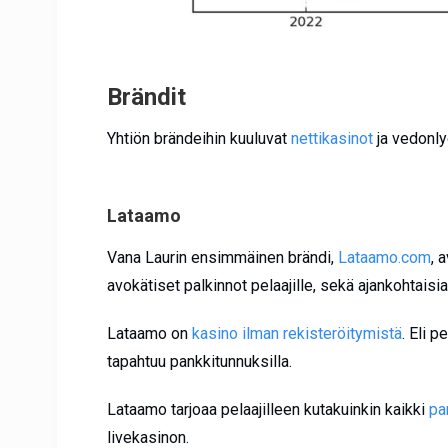
Brändit
Yhtiön brändeihin kuuluvat
nettikasinot
ja vedonly
Lataamo
Vana Laurin ensimmäinen brändi,
Lataamo.com
, 
avokätiset palkinnot pelaajille, sekä ajankohtaisia
Lataamo on
kasino ilman rekisteröitymistä
. Eli p
tapahtuu pankkitunnuksilla.
Lataamo tarjoaa pelaajilleen kutakuinkin kaikki
pa
livekasinon.