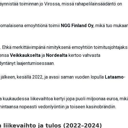
äynnistää toiminnan jo Virossa, missä rahapelilainsäädäntö on
suomalaisena emoyhtiönä toimii
NGG Finland Oy
, mikä tuo mukaa
.
. Ehkä merkittävimpänä nimityksenä emoyhtiön toimitusjohtajaks
sensa
Veikkaukselta
ja
Nordealta
kertoo vahvasta
ödyntänyt laajentumisessaan.
jälkeen, kesällä 2022, ja avasi saman vuoden lopulla
Lataamo
-
a kuukaudessa liikevaihtoa kertyi jopa puoli miljoonaa euroa, mik
intaansa nopeasti vedonlyöntiin ja toiseen kasinobrändiin.