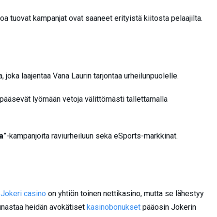
a tuovat kampanjat ovat saaneet erityistä kiitosta pelaajilta.
 joka laajentaa Vana Laurin tarjontaa urheilunpuolelle.
t pääsevät lyömään vetoja välittömästi tallettamalla
a
”-kampanjoita raviurheiluun sekä eSports-markkinat.
.
Jokeri casino
on yhtiön toinen nettikasino, mutta se lähestyy
 lunastaa heidän avokätiset
kasinobonukset
pääosin Jokerin