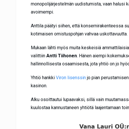
monopolijärjestelmän uudistumista, vaan halusi k
avoimempi.
Anttila päätyi siihen, että konsernirakenteessa 
kotimaisen omistuspohjan vahvaa uskottavuutta
Mukaan lähti myös muita keskeisiä ammattilaisia
valittiin
Antti Tiihonen
. Hänen aiempi kokemuk
hallinnollisesta osaamisesta, jota yhtiö on jo hy
Yhtiö hankki
Viron lisenssin
jo pian perustamisen 
kasinon.
Alku osoittautui lupaavaksi, sillä vain muutamass
kuulostaa kannustaneen yhtiötä laajentamaan toim