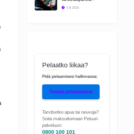
6.8.2026
n
i
Pelaatko liikaa?
Pidä pelaamisesi hallinnassa:
Testaa pelaamisesi
ä
Tarvitsetko apua tai neuvoja?
Soita maksuttomaan Peluuri-
palveluun:
0800 100 101