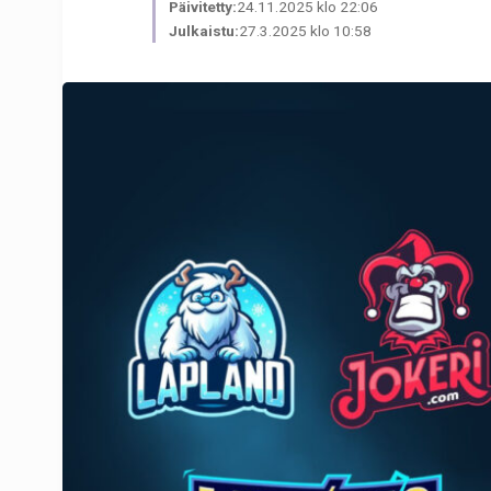
Päivitetty:
24.11.2025 klo 22:06
Julkaistu:
27.3.2025 klo 10:58