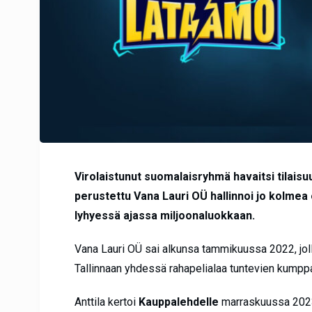
Virolaistunut suomalaisryhmä havaitsi tilai
perustettu Vana Lauri OÜ hallinnoi jo kolmea 
lyhyessä ajassa miljoonaluokkaan.
Vana Lauri OÜ sai alkunsa tammikuussa 2022, joll
Tallinnaan yhdessä rahapelialaa tuntevien kump
Anttila kertoi
Kauppalehdelle
marraskuussa 2023, 