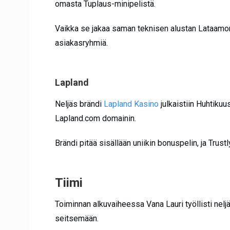
omasta Tuplaus-minipelistä.
Vaikka se jakaa saman teknisen alustan Lataamon
asiakasryhmiä.
Lapland
Neljäs brändi
Lapland Kasino
julkaistiin Huhtikuu
Lapland.com domainin.
Brändi pitää sisällään uniikin bonuspelin, ja Trus
Tiimi
Toiminnan alkuvaiheessa Vana Lauri työllisti nelj
seitsemään.