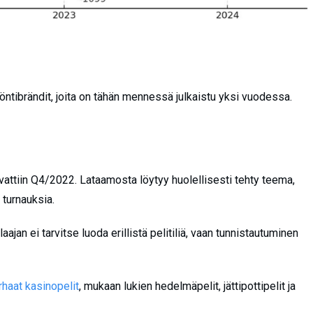
öntibrändit, joita on tähän mennessä julkaistu yksi vuodessa.
avattiin Q4/2022. Lataamosta löytyy huolellisesti tehty teema,
 turnauksia.
elaajan ei tarvitse luoda erillistä pelitiliä, vaan tunnistautuminen
rhaat kasinopelit
, mukaan lukien hedelmäpelit, jättipottipelit ja