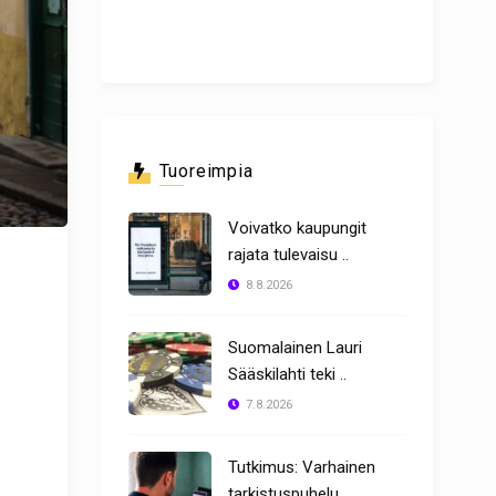
Tuoreimpia
Voivatko kaupungit
rajata tulevaisu ..
8.8.2026
Suomalainen Lauri
Sääskilahti teki ..
7.8.2026
Tutkimus: Varhainen
tarkistuspuhelu ..