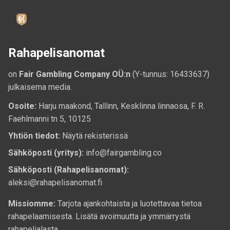
Rahapelisanomat
on
Fair Gambling Company OÜ:n
(Y-tunnus: 16433637)
julkaisema media.
Osoite:
Harju maakond, Tallinn, Kesklinna linnaosa, F. R.
Faehlmanni tn 5, 10125
Yhtiön tiedot:
Näytä rekisterissä
Sähköposti (yritys):
info@fairgambling.co
Sähköposti (Rahapelisanomat):
aleksi@rahapelisanomat.fi
Missiomme:
Tarjota ajankohtaista ja luotettavaa tietoa
rahapelaamisesta. Lisätä avoimuutta ja ymmärrystä
rahapelialasta.