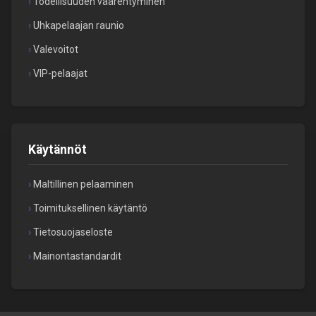
Todellisuuden väärentyminen
Uhkapelaajan raunio
Valevoitot
VIP-pelaajat
Käytännöt
Maltillinen pelaaminen
Toimituksellinen käytäntö
Tietosuojaseloste
Mainontastandardit