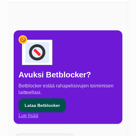
Avuksi Betblocker?
Betblocker estää rahapelisivujen toimimisen
laitteellasi.
Lataa Betblocker
Lue lisää