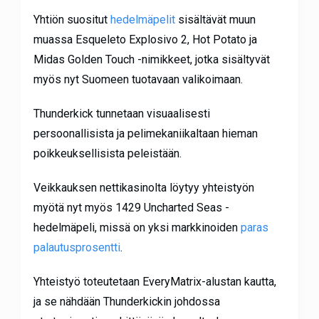
Yhtiön suositut
hedelmäpelit
sisältävät muun
muassa Esqueleto Explosivo 2, Hot Potato ja
Midas Golden Touch -nimikkeet, jotka sisältyvät
myös nyt Suomeen tuotavaan valikoimaan.
Thunderkick tunnetaan visuaalisesti
persoonallisista ja pelimekaniikaltaan hieman
poikkeuksellisista peleistään.
Veikkauksen nettikasinolta löytyy yhteistyön
myötä nyt myös 1429 Uncharted Seas -
hedelmäpeli, missä on yksi markkinoiden
paras
palautusprosentti
.
Yhteistyö toteutetaan EveryMatrix-alustan kautta,
ja se nähdään Thunderkickin johdossa