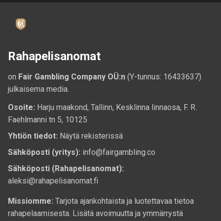
Rahapelisanomat
on
Fair Gambling Company OÜ:n
(Y-tunnus: 16433637)
julkaisema media.
Osoite:
Harju maakond, Tallinn, Kesklinna linnaosa, F. R.
Faehlmanni tn 5, 10125
Yhtiön tiedot:
Näytä rekisterissä
Sähköposti (yritys):
info@fairgambling.co
Sähköposti (Rahapelisanomat):
aleksi@rahapelisanomat.fi
Missiomme:
Tarjota ajankohtaista ja luotettavaa tietoa
rahapelaamisesta. Lisätä avoimuutta ja ymmärrystä