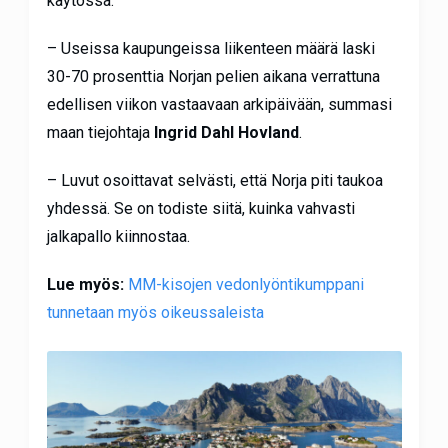
käytössä.
– Useissa kaupungeissa liikenteen määrä laski
30-70 prosenttia Norjan pelien aikana verrattuna
edellisen viikon vastaavaan arkipäivään, summasi
maan tiejohtaja
Ingrid Dahl Hovland
.
– Luvut osoittavat selvästi, että Norja piti taukoa
yhdessä. Se on todiste siitä, kuinka vahvasti
jalkapallo kiinnostaa.
Lue myös:
MM-kisojen vedonlyöntikumppani
tunnetaan myös oikeussaleista