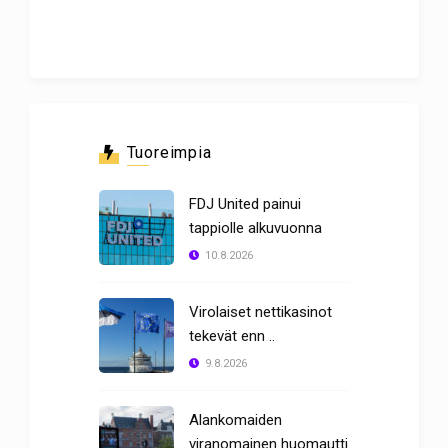
Tuoreimpia
FDJ United painui
tappiolle alkuvuonna
10.8.2026
Virolaiset nettikasinot
tekevät enn ..
9.8.2026
Alankomaiden
viranomainen huomautti