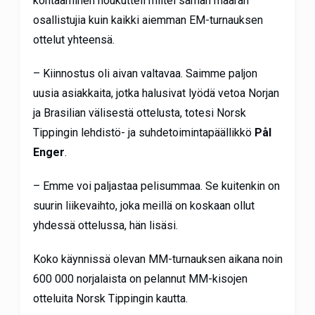
kohtaaminen houkutteli miltei saman määrän
osallistujia kuin kaikki aiemman EM-turnauksen
ottelut yhteensä.
– Kiinnostus oli aivan valtavaa. Saimme paljon
uusia asiakkaita, jotka halusivat lyödä vetoa Norjan
ja Brasilian välisestä ottelusta, totesi Norsk
Tippingin lehdistö- ja suhdetoimintapäällikkö
Pål
Enger
.
– Emme voi paljastaa pelisummaa. Se kuitenkin on
suurin liikevaihto, joka meillä on koskaan ollut
yhdessä ottelussa, hän lisäsi.
Koko käynnissä olevan MM-turnauksen aikana noin
600 000 norjalaista on pelannut MM-kisojen
otteluita Norsk Tippingin kautta.