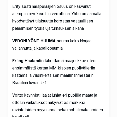
Erityisesti naispelaajien osuus on kasvanut
aiempiin arvokisoihin verrattuna. Yhtiö on samalla
hyödyntänyt tilaisuutta korostaa vastuullisen
pelaamisen työkaluja turnauksen aikana.
VEDONLYÖNTIHUUMA
seuraa koko Norjaa
vallannutta jalkapallobuumia.
Erling Haalandin
tähdittämä maajoukkue eteni
ensimmäistä kertaa MM-kisojen puolivälieriin
kaatamalla viisinkertaisen maailmanmestarin
Brasilian luvuin 2-1.
Voitto käynnisti laajat juhlat eri puolilla maata ja
ottelun vaikutukset näkyivät esimerkiksi
ravintoloiden myynnissä sekä mobiilimaksamisen