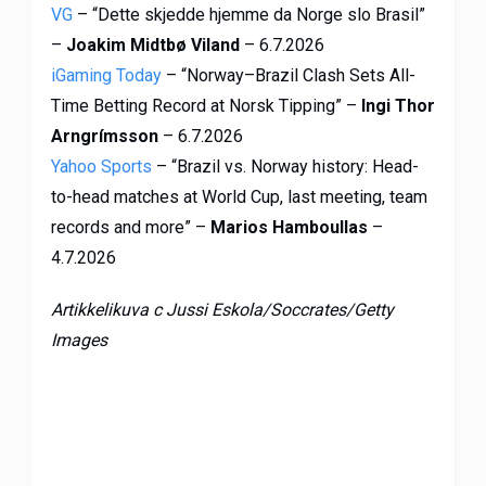
VG
– “Dette skjedde hjemme da Norge slo Brasil”
–
Joakim Midtbø Viland
– 6.7.2026
iGaming Today
– “Norway–Brazil Clash Sets All-
Time Betting Record at Norsk Tipping” –
Ingi Thor
Arngrímsson
– 6.7.2026
Yahoo Sports
– “Brazil vs. Norway history: Head-
to-head matches at World Cup, last meeting, team
records and more” –
Marios Hamboullas
–
4.7.2026
Artikkelikuva c Jussi Eskola/Soccrates/Getty
Images