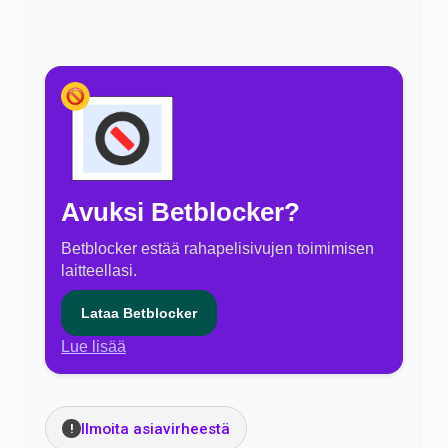
Avuksi Betblocker?
Betblocker estää rahapelisivujen toimimisen
laitteellasi.
Lataa Betblocker
Lue lisää
Ilmoita asiavirheestä
!