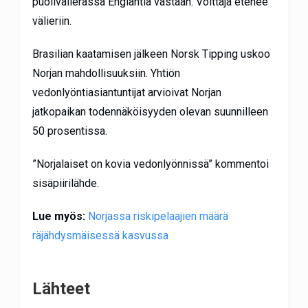
puolivälierässä Englantia vastaan. Voittaja etenee
välieriin.
Brasilian kaatamisen jälkeen Norsk Tipping uskoo
Norjan mahdollisuuksiin. Yhtiön
vedonlyöntiasiantuntijat arvioivat Norjan
jatkopaikan todennäköisyyden olevan suunnilleen
50 prosentissa.
”Norjalaiset on kovia vedonlyönnissä” kommentoi
sisäpiirilähde.
Lue myös:
Norjassa riskipelaajien määrä
räjähdysmäisessä kasvussa
Lähteet