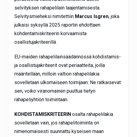
selvityksen rahapelilain laajentamisesta.
Selvitysmieheksi nimitettiin
Marcus Isgren
, joka
julkaisi syksyllä 2025 raportin ehdottaen
kohdentamiskriteerin korvaamista
osallistujakriteerillä.
EU-maiden rahapelilainsäädännössä kohdistamis-
ja osallistujakriteerit ovat periaatteita, joilla
määritellään, milloin valtion rahapelilakia
sovelletaan ulkomaiseen toimijaan. Ne ratkaisevat
sen, voiko viranomainen puuttua tietyn
rahapeliyhtiön toimintaan.
KOHDISTAMISKRITEERIN
osalta rahapelilakia
sovelletaan vain, jos rahapelitoiminta on
nimenomaisesti suunnattu kyseisen maan