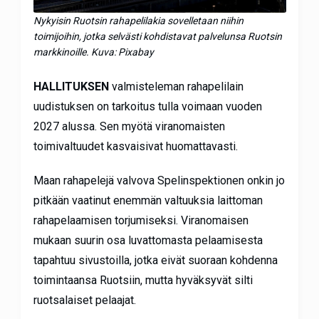
Nykyisin Ruotsin rahapelilakia sovelletaan niihin
toimijoihin, jotka selvästi kohdistavat palvelunsa Ruotsin
markkinoille. Kuva: Pixabay
HALLITUKSEN
valmisteleman rahapelilain
uudistuksen on tarkoitus tulla voimaan vuoden
2027 alussa. Sen myötä viranomaisten
toimivaltuudet kasvaisivat huomattavasti.
Maan rahapelejä valvova Spelinspektionen onkin jo
pitkään vaatinut enemmän valtuuksia laittoman
rahapelaamisen torjumiseksi. Viranomaisen
mukaan suurin osa luvattomasta pelaamisesta
tapahtuu sivustoilla, jotka eivät suoraan kohdenna
toimintaansa Ruotsiin, mutta hyväksyvät silti
ruotsalaiset pelaajat.