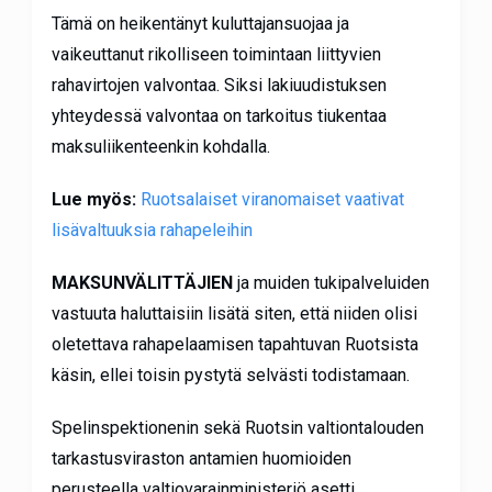
Tämä on heikentänyt kuluttajansuojaa ja
vaikeuttanut rikolliseen toimintaan liittyvien
rahavirtojen valvontaa. Siksi lakiuudistuksen
yhteydessä valvontaa on tarkoitus tiukentaa
maksuliikenteenkin kohdalla.
Lue myös:
Ruotsalaiset viranomaiset vaativat
lisävaltuuksia rahapeleihin
MAKSUNVÄLITTÄJIEN
ja muiden tukipalveluiden
vastuuta haluttaisiin lisätä siten, että niiden olisi
oletettava rahapelaamisen tapahtuvan Ruotsista
käsin, ellei toisin pystytä selvästi todistamaan.
Spelinspektionenin sekä Ruotsin valtiontalouden
tarkastusviraston antamien huomioiden
perusteella valtiovarainministeriö asetti