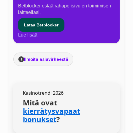
Betblocker estää rahapelisivujen toimimisen
laitteellasi.
Lataa Betblocker
Lue lisää
Ilmoita asiavirheestä
!
Kasinotrendi 2026
Mitä ovat
kierrätysvapaat
bonukset
?