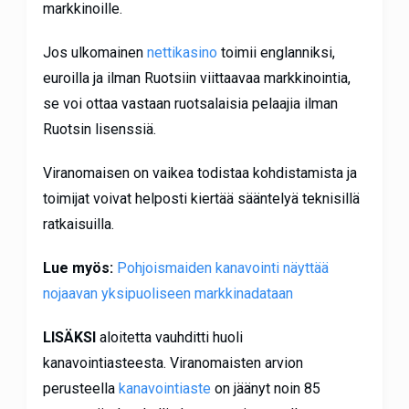
markkinoille.
Jos ulkomainen
nettikasino
toimii englanniksi,
euroilla ja ilman Ruotsiin viittaavaa markkinointia,
se voi ottaa vastaan ruotsalaisia pelaajia ilman
Ruotsin lisenssiä.
Viranomaisen on vaikea todistaa kohdistamista ja
toimijat voivat helposti kiertää sääntelyä teknisillä
ratkaisuilla.
Lue myös:
Pohjoismaiden kanavointi näyttää
nojaavan yksipuoliseen markkinadataan
LISÄKSI
aloitetta vauhditti huoli
kanavointiasteesta. Viranomaisten arvion
perusteella
kanavointiaste
on jäänyt noin 85