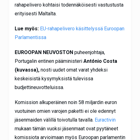
rahapelivero kohtaisi todennäköisesti vastustusta
erityisesti Maltalta.
Lue myös:
EU-rahapelivero käsittelyssä Euroopan
Parlamentissa
EUROOPAN NEUVOSTON
puheenjohtaja,
Portugalin entinen pääministeri
António Costa
(kuvassa),
nosti uudet omat varat yhdeksi
keskeisistä kysymyksistä tulevissa
budjettineuvotteluissa.
Komission alkuperäinen noin 58 miljardin euron
vuotuinen omien varojen paketti ei ole edennyt
jäsenmaiden välillä toivotulla tavalla.
Euractivin
mukaan tämän vuoksi jäsenmaat ovat pyytäneet
komissiota arvioimaan myös Euroopan parlamentin