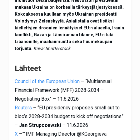
monivuotisesta budjetista. Neuvoston presidentin
mukaan Ukraina on korkealla tärkeysjärjestyksessä.
Kokouksessa kuullaan myös Ukrainan presidentti
Volodymyr Zelenskyytä. Asialistalla ovat lisäksi
kiellettyjen droonien lennätykset EU:n alueella, Iranin
konflikti, Gazan ja Länsirannan tilanne, EU:n tuki
Libanonille, maahanmuutto sekä huumekaupan
torjunta.
Kuva: Shutterstock
.
Lähteet
Council of the European Union
– “Multiannual
Financial Framework (MFF) 2028-2034 –
Negotiating Box” – 11.6.2026
Reuters
– “EU presidency proposes small cut to
bloc’s 2028-2034 budget to kick off negotiations”
–
Jan Strupczewski
– 11.6.2026
X
–””IMF Managing Director @KGeorgieva