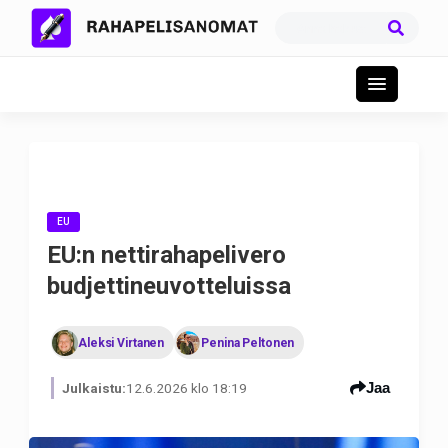
EU
EU:n nettirahapelivero
budjettineuvotteluissa
Aleksi Virtanen
Penina Peltonen
Jaa
Julkaistu:
12.6.2026 klo 18:19