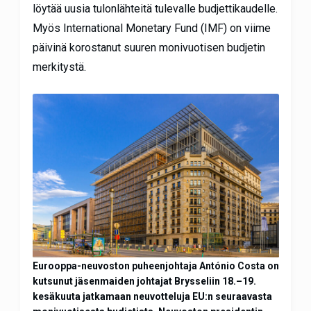
löytää uusia tulonlähteitä tulevalle budjettikaudelle.
Myös International Monetary Fund (IMF) on viime
päivinä korostanut suuren monivuotisen budjetin
merkitystä.
Eurooppa-neuvoston puheenjohtaja António Costa on
kutsunut jäsenmaiden johtajat Brysseliin 18.–19.
kesäkuuta jatkamaan neuvotteluja EU:n seuraavasta