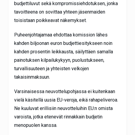
budjettiluvut sekä kompromissiehdotuksen, jonka
tavoitteena on sovittaa yhteen jäsenmaiden
toisistaan poikkeavat näkemykset.
Puheenjohtajamaa ehdottaa komission lähes
kahden biljoonan euron budjettiesitykseen noin
kahden prosentin leikkausta, säilyttäen samalla
painotuksen kilpailukykyyn, puolustukseen,
turvallisuuteen ja yhteisten velkojen
takaisinmaksuun.
Varsinaisessa neuvottelupohjassa ei kuitenkaan
vielä käsitellä uusia EU-veroja, eikä rahapeliveroa.
Ne kuuluvat erillisiin neuvotteluihin EU:n omista
varoista, jotka etenevät rinnakkain budjetin
menopuolen kanssa.