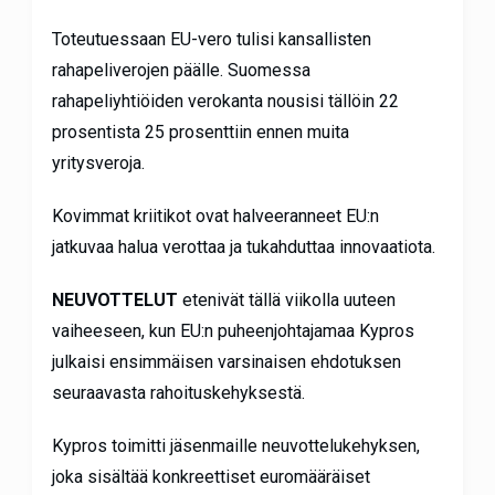
Toteutuessaan EU-vero tulisi kansallisten
rahapeliverojen päälle. Suomessa
rahapeliyhtiöiden verokanta nousisi tällöin 22
prosentista 25 prosenttiin ennen muita
yritysveroja.
Kovimmat kriitikot ovat halveeranneet EU:n
jatkuvaa halua verottaa ja tukahduttaa innovaatiota.
NEUVOTTELUT
etenivät tällä viikolla uuteen
vaiheeseen, kun EU:n puheenjohtajamaa Kypros
julkaisi ensimmäisen varsinaisen ehdotuksen
seuraavasta rahoituskehyksestä.
Kypros toimitti jäsenmaille neuvottelukehyksen,
joka sisältää konkreettiset euromääräiset