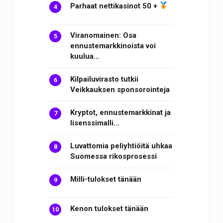
Parhaat nettikasinot 50 +
Viranomainen: Osa
ennustemarkkinoista voi
kuulua…
Kilpailuvirasto tutkii
Veikkauksen sponsorointeja
Kryptot, ennustemarkkinat ja
lisenssimalli…
Luvattomia peliyhtiöitä uhkaa
Suomessa rikosprosessi
Milli-tulokset tänään
Kenon tulokset tänään