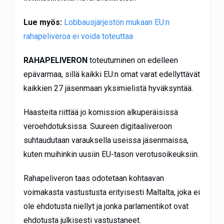
Lue myös:
Lobbausjärjestön mukaan EU:n
rahapeliveroa ei voida toteuttaa
RAHAPELIVERON
toteutuminen on edelleen
epävarmaa, sillä kaikki EU:n omat varat edellyttävät
kaikkien 27 jäsenmaan yksimielistä hyväksyntää.
Haasteita riittää jo komission alkuperäisissä
veroehdotuksissa. Suureen digitaaliveroon
suhtaudutaan varauksella useissa jäsenmaissa,
kuten muihinkin uusiin EU-tason verotusoikeuksiin.
Rahapeliveron taas odotetaan kohtaavan
voimakasta vastustusta erityisesti Maltalta, joka ei
ole ehdotusta niellyt ja jonka parlamentikot ovat
ehdotusta julkisesti vastustaneet.