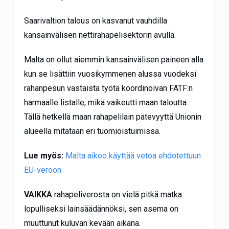
Saarivaltion talous on kasvanut vauhdilla
kansainvälisen nettirahapelisektorin avulla.
Malta on ollut aiemmin kansainvälisen paineen alla
kun se lisättiin vuosikymmenen alussa vuodeksi
rahanpesun vastaista työtä koordinoivan FATF:n
harmaalle listalle, mikä vaikeutti maan taloutta.
Tällä hetkellä maan rahapelilain pätevyyttä Unionin
alueella mitataan eri tuomioistuimissa.
Lue myös:
Malta aikoo käyttää vetoa ehdotettuun
EU-veroon
VAIKKA
rahapeliverosta on vielä pitkä matka
lopulliseksi lainsäädännöksi, sen asema on
muuttunut kuluvan kevään aikana.