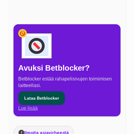
Avuksi Betblocker?
Betblocker estää rahapelisivujen toimimisen
laitteellasi.
Lataa Betblocker
Lue lisää
Ilmoita asiavirheestä
!