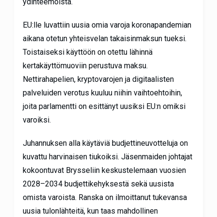
ydinteemoista.
EU:lle luvattiin uusia omia varoja koronapandemian
aikana otetun yhteisvelan takaisinmaksun tueksi.
Toistaiseksi käyttöön on otettu lähinnä
kertakäyttömuoviin perustuva maksu.
Nettirahapelien, kryptovarojen ja digitaalisten
palveluiden verotus kuuluu niihin vaihtoehtoihin,
joita parlamentti on esittänyt uusiksi EU:n omiksi
varoiksi.
Juhannuksen alla käytäviä budjettineuvotteluja on
kuvattu harvinaisen tiukoiksi. Jäsenmaiden johtajat
kokoontuvat Brysseliin keskustelemaan vuosien
2028–2034 budjettikehyksestä sekä uusista
omista varoista. Ranska on ilmoittanut tukevansa
uusia tulonlähteitä, kun taas mahdollinen