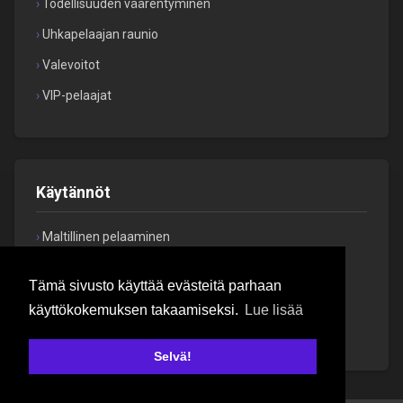
Todellisuuden väärentyminen
Uhkapelaajan raunio
Valevoitot
VIP-pelaajat
Käytännöt
Maltillinen pelaaminen
Toimituksellinen käytäntö
Tämä sivusto käyttää evästeitä parhaan
Tietosuojaseloste
käyttökokemuksen takaamiseksi.
Lue lisää
Mainontastandardit
Selvä!