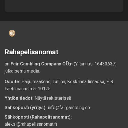
Rahapelisanomat
on
Fair Gambling Company OÜ:n
(Y-tunnus: 16433637)
julkaisema media.
Osoite:
Harju maakond, Tallinn, Kesklinna linnaosa, F. R.
Faehlmanni tn 5, 10125
Yhtiön tiedot:
Näytä rekisterissä
Sähköposti (yritys):
info@fairgambling.co
Sähköposti (Rahapelisanomat):
aleksi@rahapelisanomat.fi