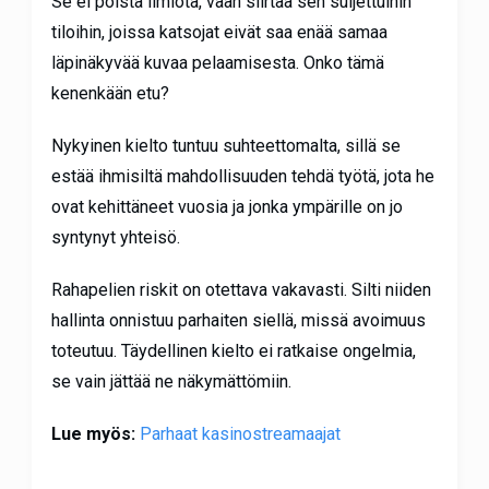
Se ei poista ilmiötä, vaan siirtää sen suljettuihin
tiloihin, joissa katsojat eivät saa enää samaa
läpinäkyvää kuvaa pelaamisesta. Onko tämä
kenenkään etu?
Nykyinen kielto tuntuu suhteettomalta, sillä se
estää ihmisiltä mahdollisuuden tehdä työtä, jota he
ovat kehittäneet vuosia ja jonka ympärille on jo
syntynyt yhteisö.
Rahapelien riskit on otettava vakavasti. Silti niiden
hallinta onnistuu parhaiten siellä, missä avoimuus
toteutuu. Täydellinen kielto ei ratkaise ongelmia,
se vain jättää ne näkymättömiin.
Lue myös:
Parhaat kasinostreamaajat