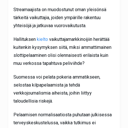
Streamaajista on muodostunut oman yleisönsä
tärkeitä vaikuttajia, joiden ympärille rakentuu
yhteisöjä ja jatkuvaa vuorovaikutusta.
Hallituksen
kielto
vaikuttajamarkkinoijiin herättää
kuitenkin kysymyksen siitä, miksi ammattimainen
slottipelaaminen olisi olennaisesti erilaista kuin
muu verkossa tapahtuva peliviihde?
Suomessa voi pelata pokeria ammatikseen,
selostaa kilpapelaamista ja tehdä
verkkojournalismia aiheista, joihin liittyy
taloudellisia riskejä.
Pelaamisen normalisaatiosta puhutaan julkisessa
terveyskeskustelussa, vaikka tutkimus ei