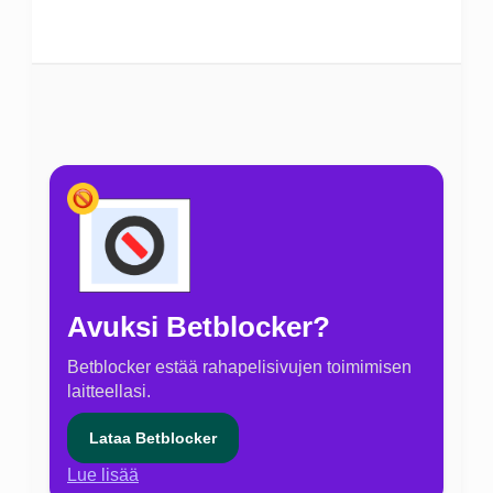
Avuksi Betblocker?
Betblocker estää rahapelisivujen toimimisen
laitteellasi.
Lataa Betblocker
Lue lisää