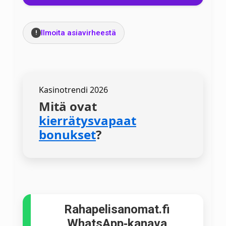
Ilmoita asiavirheestä
!
Kasinotrendi 2026
Mitä ovat
kierrätysvapaat
bonukset
?
Rahapelisanomat.fi
WhatsApp‑kanava