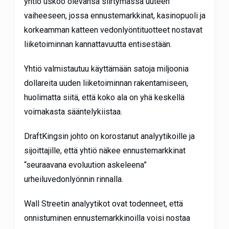
yhtiö uskoo olevansa siirtymässä uuteen
vaiheeseen, jossa ennustemarkkinat, kasinopuoli ja
korkeamman katteen vedonlyöntituotteet nostavat
liiketoiminnan kannattavuutta entisestään.
Yhtiö valmistautuu käyttämään satoja miljoonia
dollareita uuden liiketoiminnan rakentamiseen,
huolimatta siitä, että koko ala on yhä keskellä
voimakasta sääntelykiistaa.
DraftKingsin johto on korostanut analyytikoille ja
sijoittajille, että yhtiö näkee ennustemarkkinat
“seuraavana evoluution askeleena”
urheiluvedonlyönnin rinnalla.
Wall Streetin analyytikot ovat todenneet, että
onnistuminen ennustemarkkinoilla voisi nostaa