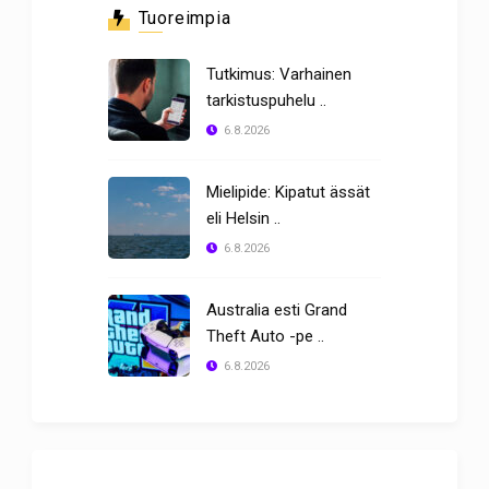
Tuoreimpia
Tutkimus: Varhainen
tarkistuspuhelu ..
6.8.2026
Mielipide: Kipatut ässät
eli Helsin ..
6.8.2026
Australia esti Grand
Theft Auto -pe ..
6.8.2026