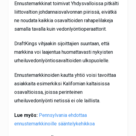
Ennustemarkkinat toimivat Yhdysvalloissa pitkälti
liittovaltion johdannaisvalvonnan piirissä, eivätkä
ne noudata kaikkia osavaltioiden rahapelilakeja
samalla tavalla kuin vedonlyöntioperaattorit.
DraftKings vihjaakin sijoittajien suuntaan, että
markkina voi laajentua huomattavasti nykyisten
urheiluvedonlyöntiosavaltioiden ulkopuolelle.
Ennustemarkkinoiden kautta yhtiö voisi tavoittaa
asiakkaita esimerkiksi Kalifornian kaltaisissa
osavaltioissa, joissa perinteinen
urheiluvedonlyönti netissä ei ole laillista.
Lue myös:
Pennsylvania ehdottaa
ennustemarkkinoille sääntelykehikkoa