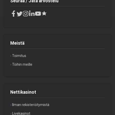
Seuraa / Jätä arvostelu
Meistä
Toimitus
Töihin meille
Nettikasinot
Ilman rekisteröitymistä
Livekasinot