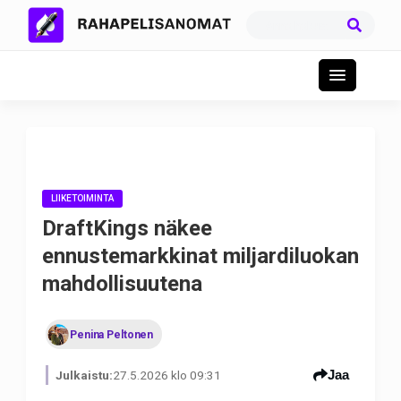
LIIKETOIMINTA
DraftKings näkee
ennustemarkkinat miljardiluokan
mahdollisuutena
Penina Peltonen
Jaa
Julkaistu:
27.5.2026 klo 09:31