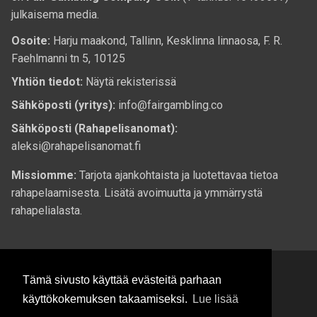
julkaisema media.
Osoite:
Harju maakond, Tallinn, Kesklinna linnaosa, F. R.
Faehlmanni tn 5, 10125
Yhtiön tiedot:
Näytä rekisterissä
Sähköposti (yritys):
info@fairgambling.co
Sähköposti (Rahapelisanomat):
aleksi@rahapelisanomat.fi
Missiomme:
Tarjota ajankohtaista ja luotettavaa tietoa
rahapelaamisesta. Lisätä avoimuutta ja ymmärrystä
rahapelialasta.
Tämä sivusto käyttää evästeitä parhaan
käyttökokemuksen takaamiseksi.
Lue lisää
© 2026 Rahapelisanomat.fi. Kaikki oikeudet pidätetään.