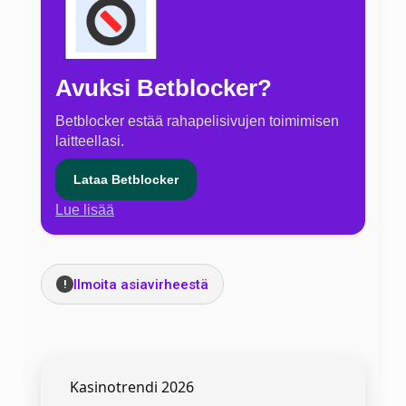
Avuksi Betblocker?
Betblocker estää rahapelisivujen toimimisen
laitteellasi.
Lataa Betblocker
Lue lisää
Ilmoita asiavirheestä
!
Kasinotrendi 2026