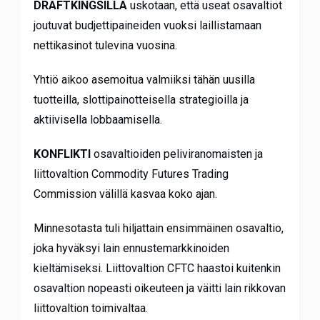
DRAFTKINGSILLÄ
uskotaan, että useat osavaltiot
joutuvat budjettipaineiden vuoksi laillistamaan
nettikasinot tulevina vuosina.
Yhtiö aikoo asemoitua valmiiksi tähän uusilla
tuotteilla, slottipainotteisella strategioilla ja
aktiivisella lobbaamisella.
KONFLIKTI
osavaltioiden peliviranomaisten ja
liittovaltion Commodity Futures Trading
Commission välillä kasvaa koko ajan.
Minnesotasta tuli hiljattain ensimmäinen osavaltio,
joka hyväksyi lain ennustemarkkinoiden
kieltämiseksi. Liittovaltion CFTC haastoi kuitenkin
osavaltion nopeasti oikeuteen ja väitti lain rikkovan
liittovaltion toimivaltaa.