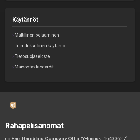
Käytännöt
Maltillinen pelaaminen
Toimituksellinen käytäntö
Tietosuojaseloste
Mainontastandardit
Rahapelisanomat
on
Fair Gambling Company OÜ:n
(Y-tunnus: 16433637)