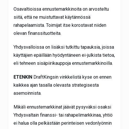
Osavaltioissa ennustemarkkinoita on arvosteltu
siitä, että ne muistuttavat käytännössä
rahapelaamista. Toimijat itse korostavat niiden
olevan finanssituotteita.
Yhdysvalloissa on lisäksi tutkittu tapauksia, joissa
käyttäjien epäillään hyödyntäneen ei-julkista tietoa,
eli tehneen sisäpiirikauppoja ennustemarkkinoilla.
ETENKIN
DraftKingsin vinkkelistä kyse on ennen
kaikkea ajan tasalla olevasta strategisesta
asemoinnista.
Mikäli ennustemarkkinat jäävät pysyväksi osaksi
Yhdysvaltain finanssi- tai rahapelimarkkinaa, yhtiö
ei halua olla pelkästään perinteisen vedonlyönnin