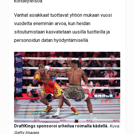
kohdeyleisöä.
Vanhat asiakkaat tuottavat yhtiön mukaan vuosi
vuodelta enemmän arvoa, kun heidän
sitoutumistaan kasvatetaan uusilla tuotteilla ja
personoidun datan hyödyntämisellä.
DraftKings sponsoroi urheilua roimalla kädellä.
Kuva:
Getty Images