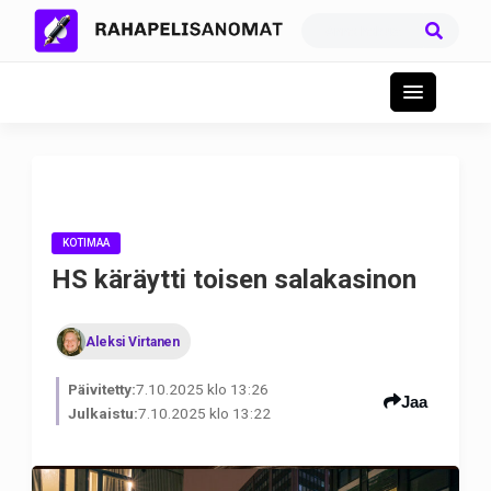
KOTIMAA
HS käräytti toisen salakasinon
Aleksi Virtanen
Päivitetty:
7.10.2025 klo 13:26
Jaa
Julkaistu:
7.10.2025 klo 13:22