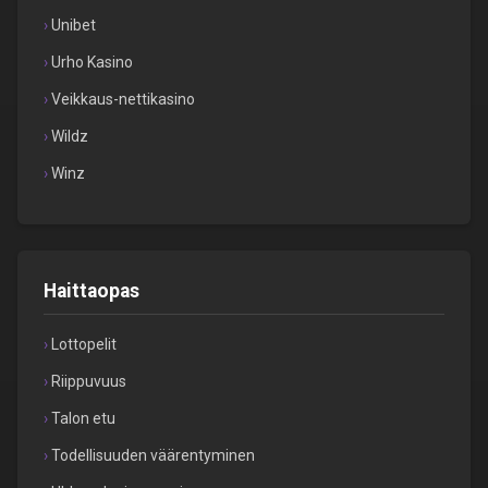
Unibet
Urho Kasino
Veikkaus-nettikasino
Wildz
Winz
Haittaopas
Lottopelit
Riippuvuus
Talon etu
Todellisuuden väärentyminen