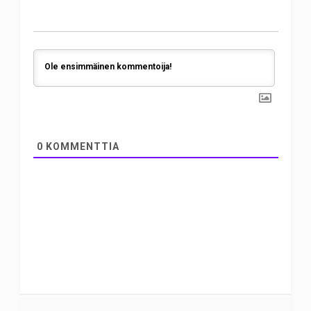
0
KOMMENTTIA