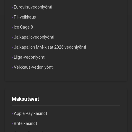
Euroviisuvedonlyönti
F1-veikkaus
Ice Cage 8
Jalkapallovedonlyönti
Jalkapallon MM-kisat 2026 vedonlyönti
Liiga-vedonlyönti
Veikkaus-vedonlyönti
Maksutavat
Apple Pay kasinot
Brite kasinot