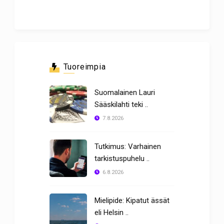
Tuoreimpia
Suomalainen Lauri
Sääskilahti teki ..
7.8.2026
Tutkimus: Varhainen
tarkistuspuhelu ..
6.8.2026
Mielipide: Kipatut ässät
eli Helsin ..