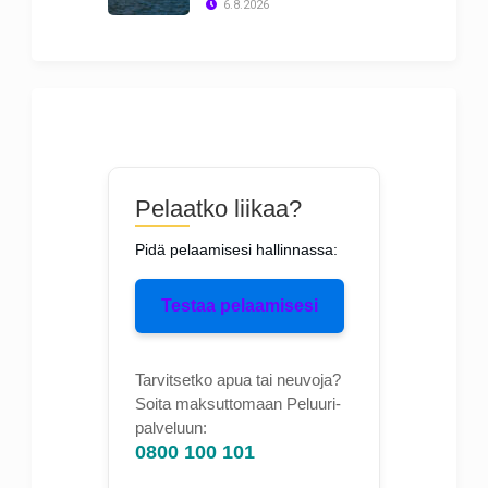
6.8.2026
Pelaatko liikaa?
Pidä pelaamisesi hallinnassa:
Testaa pelaamisesi
Tarvitsetko apua tai neuvoja?
Soita maksuttomaan Peluuri-
palveluun:
0800 100 101