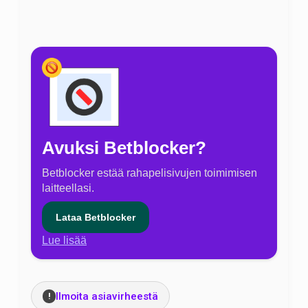
Avuksi Betblocker?
Betblocker estää rahapelisivujen toimimisen
laitteellasi.
Lataa Betblocker
Lue lisää
Ilmoita asiavirheestä
!