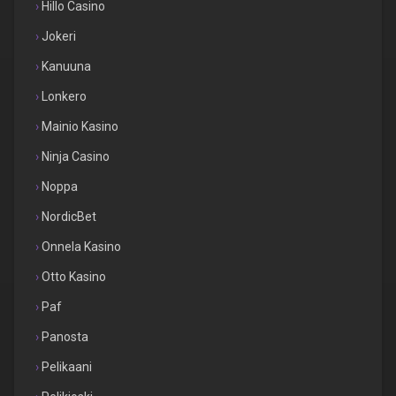
Hillo Casino
Jokeri
Kanuuna
Lonkero
Mainio Kasino
Ninja Casino
Noppa
NordicBet
Onnela Kasino
Otto Kasino
Paf
Panosta
Pelikaani