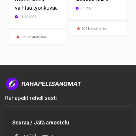
vaihtaa työnkuvaa
2.1.2026
11.12.2025
809 Näyttökertaa
723 Näyttökertaa
Rahapelit rehellisesti
Seuraa / Jätä arvostelu