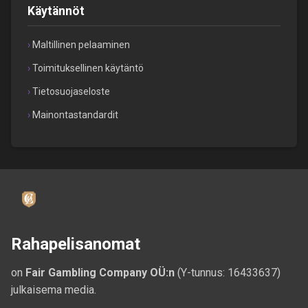
Käytännöt
Maltillinen pelaaminen
Toimituksellinen käytäntö
Tietosuojaseloste
Mainontastandardit
Rahapelisanomat
on
Fair Gambling Company OÜ:n
(Y-tunnus: 16433637)
julkaisema media.