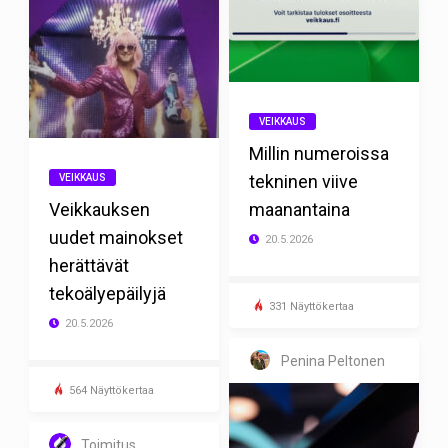
VEIKKAUS
Millin numeroissa
tekninen viive
VEIKKAUS
Veikkauksen
maanantaina
uudet mainokset
20.5.2026
herättävät
tekoälyepäilyjä
331 Näyttökertaa
20.5.2026
Penina Peltonen
564 Näyttökertaa
Toimitus