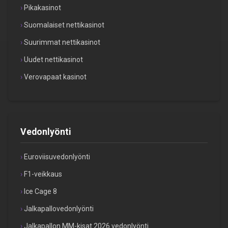
Pikakasinot
Suomalaiset nettikasinot
Suurimmat nettikasinot
Uudet nettikasinot
Verovapaat kasinot
Vedonlyönti
Euroviisuvedonlyönti
F1-veikkaus
Ice Cage 8
Jalkapallovedonlyönti
Jalkapallon MM-kisat 2026 vedonlyönti