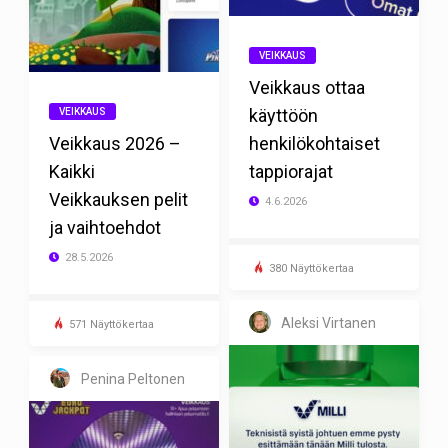
VEIKKAUS
Veikkaus ottaa
käyttöön
VEIKKAUS
Veikkaus 2026 –
henkilökohtaiset
Kaikki
tappiorajat
Veikkauksen pelit
4.6.2026
ja vaihtoehdot
28.5.2026
380 Näyttökertaa
Aleksi Virtanen
571 Näyttökertaa
Penina Peltonen