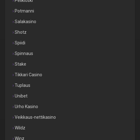
Pelikioski
Potmanni
Salakasino
Shotz
Spiidi
Spinnaus
Stake
Tikkari Casino
Tuplaus
Unibet
Urho Kasino
Veikkaus-nettikasino
Wildz
Winz