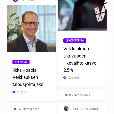
LIIKETOIMINTA
Veikkauksen
alkuvuoden
liikevaihto kasvoi
VEIKKAUS
Ilkka Kosola
2,5 %
Veikkauksen
12.5.2026
talousjohtajaksi
4.5.2026
350 Näyttökertaa
Penina Peltonen
350 Näyttökertaa