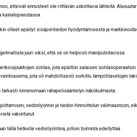
oo, etteivät ennusteet ole riittävän uskottavia lähteitä. Alasuutar
 kainalopierutasoa.
n olleet epäilyt sisäpiiritiedon hyödyntämisestä ja markkinoide
elmallista juuri siksi, että se on helposti manipuloitavissa.
rikoisjoukkojen sotilas, jota epäiltiin salaisen sotilasoperaation
intoasema, jota oli mahdollisesti sorkittu lämpötilavetojen taki
n tarkasti nimenomaan rahapelisääntelyn näkökulmasta.
ijoittamisen, vedonlyönnin ja tiedon hinnoittelun välimaastoon, ei
ielä vakiintunut.
tällä hetkellä vedonlyöntinä, jolloin toiminta edellyttää