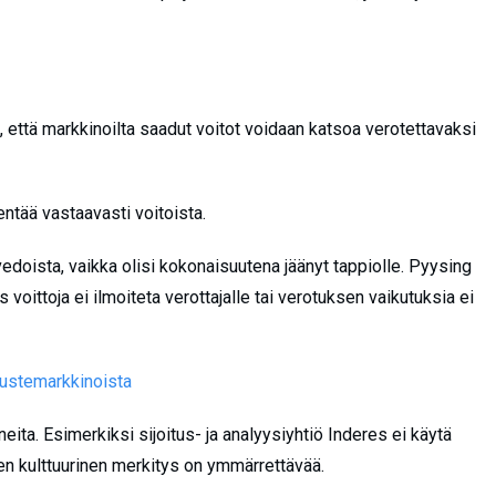
että markkinoilta saadut voitot voidaan katsoa verotettavaksi
entää vastaavasti voitoista.
edoista, vaikka olisi kokonaisuutena jäänyt tappiolle. Pyysing
voittoja ei ilmoiteta verottajalle tai verotuksen vaikutuksia ei
nustemarkkinoista
eita. Esimerkiksi sijoitus- ja analyysiyhtiö Inderes ei käytä
en kulttuurinen merkitys on ymmärrettävää.