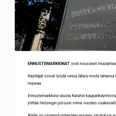
ENNUSTEMARKKINAT
ovat nousseet muutamassa
Käyttäjät voivat lyödä vetoa lähes mistä tahansa
nopeaa.
Ennustemarkkina-alusta Kalshin kaupankäyntivolyy
ylittää Helsingin pörssin viime vuoden osakevai
Alalle on virrannut miljardien eurojen sijoituksia j