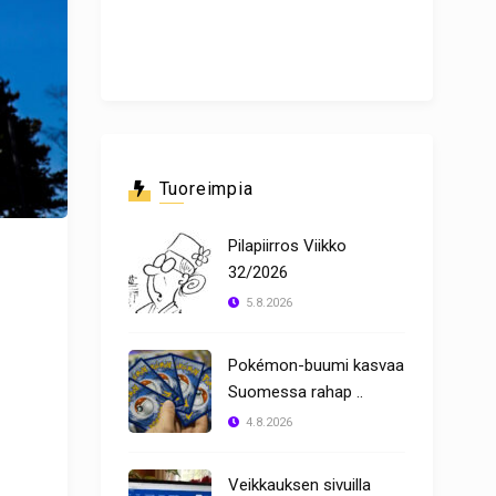
Tuoreimpia
Pilapiirros Viikko
32/2026
5.8.2026
Pokémon-buumi kasvaa
Suomessa rahap ..
4.8.2026
Veikkauksen sivuilla