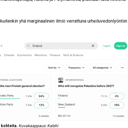
itenkin yhä marginaalinen ilmiö verrattuna urheiluvedonlyöntiin
 kohteita.
Kuvakaappaus: Kalshi