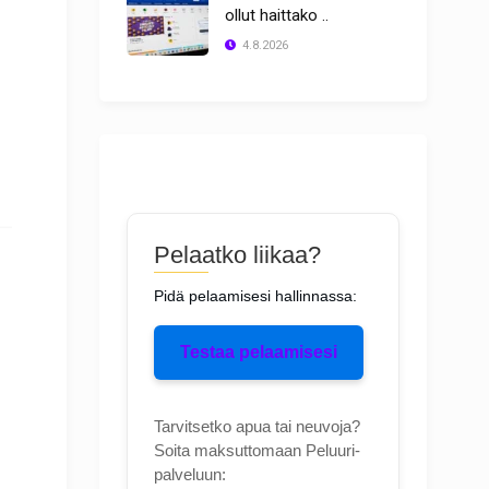
ollut haittako ..
4.8.2026
Pelaatko liikaa?
Pidä pelaamisesi hallinnassa:
Testaa pelaamisesi
Tarvitsetko apua tai neuvoja?
Soita maksuttomaan Peluuri-
palveluun: