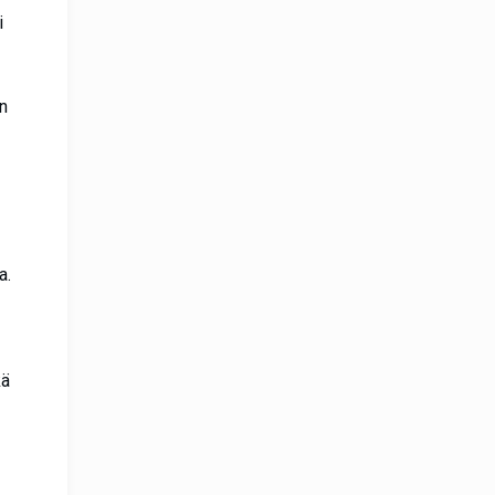
i
n
a.
kä