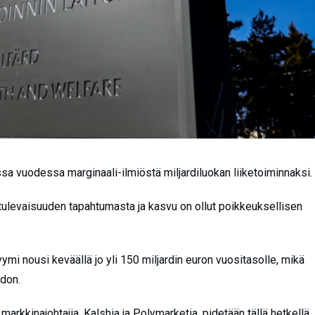
 vuodessa marginaali-ilmiöstä miljardiluokan liiketoiminnaksi.
 tulevaisuuden tapahtumasta ja kasvu on ollut poikkeuksellisen
mi nousi keväällä jo yli 150 miljardin euron vuositasolle, mikä
hdon.
a markkinajohtajia, Kalshia ja Polymarketia, pidetään tällä hetkellä