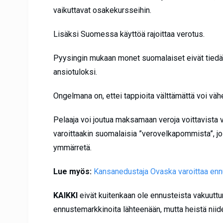
vaikuttavat osakekursseihin.
Lisäksi Suomessa käyttöä rajoittaa verotus.
Pyysingin mukaan monet suomalaiset eivät tiedä, 
ansiotuloksi.
Ongelmana on, ettei tappioita välttämättä voi väh
Pelaaja voi joutua maksamaan veroja voittavista v
varoittaakin suomalaisia ”verovelkapommista”, jos 
ymmärretä.
Lue myös:
Kansanedustaja Ovaska varoittaa en
KAIKKI
eivät kuitenkaan ole ennusteista vakuuttun
ennustemarkkinoita lähteenään, mutta heistä niid