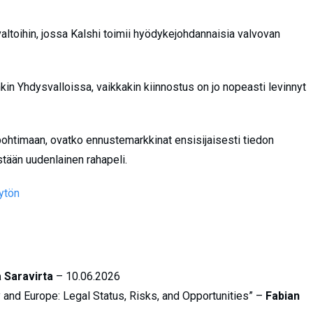
altoihin, jossa Kalshi toimii hyödykejohdannaisia valvovan
nkin Yhdysvalloissa, vaikkakin kiinnostus on jo nopeasti levinnyt
t pohtimaan, ovatko ennustemarkkinat ensisijaisesti tiedon
stään uudenlainen rahapeli.
ytön
a Saravirta
– 10.06.2026
and Europe: Legal Status, Risks, and Opportunities” –
Fabian