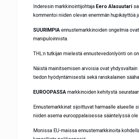
Inderesin markkinointijohtaja
Eero Alasuutari
san
kommentoi niiden olevan enemmän hupikäyttöä ja
SUURIMPIA
ennustemarkkinoiden ongelmia ovatki
manipuloinnista.
THL:n tutkijan mielestä ennustevedonlyönti on ong
Näistä mainitsemisen arvoisia ovat yhdysvaltain e
tiedon hyödyntämisestä sekä ranskalainen säähava
EUROOPASSA
markkinoiden kehitystä seurataa
Ennustemarkkinat sijoittuvat harmaalle alueelle s
niiden asema eurooppalaisessa sääntelyssä ole v
Monissa EU-maissa ennustemarkkinoita kohdellaan 